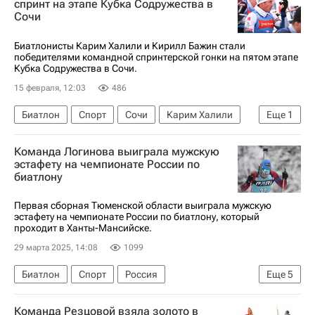
спринт на этапе Кубка Содружества в
Сочи
Биатлонисты Карим Халили и Кирилл Бажин стали
победителями командной спринтерской гонки на пятом этапе
Кубка Содружества в Сочи.
15 февраля, 12:03
486
Биатлон
Спорт
Сочи
Карим Халили
Еще
1
Эдуард Латыпов
Команда Логинова выиграла мужскую
эстафету на чемпионате России по
биатлону
Первая сборная Тюменской области выиграла мужскую
эстафету на чемпионате России по биатлону, который
проходит в Ханты-Мансийске.
29 марта 2025, 14:08
1099
Биатлон
Спорт
Россия
Еще
5
Тюменская область
Ханты-Мансийск
Команда Резцовой взяла золото в