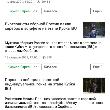
Карим Халили
1 марта 2021, 14:22
20414
Кирилл Стрельцов
Биатлон
Еще
2
Сборная России по биатлону
Биатлонисты сборной России взяли
Кубок мира по биатлону
серебро в эстафете на этапе Кубка IBU
Мужская сборная России заняла второе место в эстафете на
этапе Кубка Международного союза биатлонистов (IBU) в
словацком Осрблье.
18 февраля 2021, 17:02
3984
Кирилл Стрельцов
Биатлон
Еще
2
Семён Сучилов
Никита Поршнев
Поршнев победил в короткой
индивидуальной гонке на этапе Кубка
IBU
Россиянин Никита Поршнев завоевал золото в короткой
индивидуальной гонке на этапе Кубка Международного союза
биатлонистов (IBU) в словацком Осрблье.