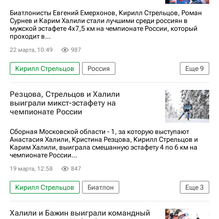
Биатлонисты Евгений Емерхонов, Кирилл Стрельцов, Роман
Сурнев и Карим Халили стали лучшими среди россиян в
мужской эстафете 4x7,5 км на чемпионате России, который
проходит в...
22 марта, 10:49
987
Кирилл Стрельцов
Россия
Еще
9
Московская область (Подмосковье)
Резцова, Стрельцов и Халили
Белоруссия
Максим Воробьев
выиграли микст-эстафету на
чемпионате России
Андрей Крутов
Алексей Вагин
Чемпионат России по биатлону
Биатлон
Сборная Московской области - 1, за которую выступают
Анастасия Халили, Кристина Резцова, Кирилл Стрельцов и
Карим Халили
Спорт
Карим Халили, выиграла смешанную эстафету 4 по 6 км на
чемпионате России...
19 марта, 12:58
847
Кирилл Стрельцов
Биатлон
Еще
3
Карим Халили
Кристина Резцова
Халили и Бажин выиграли командный
Чемпионат России по биатлону