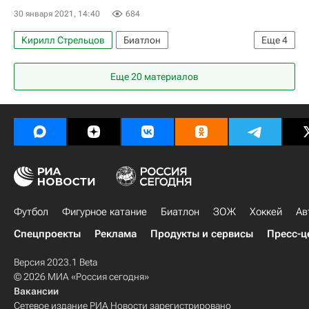
30 января 2021, 14:40
684
Кирилл Стрельцов
Биатлон
Еще
4
Сборная России по биатлону
Еще 20 материалов
Чемпионат Европы по биатлону
Мужская сборная России по биатлону
Никита Поршнев
Футбол
Фигурное катание
Биатлон
ЗОЖ
Хоккей
Ав
Спецпроекты
Реклама
Продукты и сервисы
Пресс-ц
Версия 2023.1 Beta
© 2026 МИА «Россия сегодня»
Вакансии
Сетевое издание РИА Новости зарегистрировано