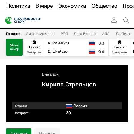
Политика
В мире
Экономика
Общество
Про
Главное
Лига Чемпионов
РПЛ
Лига Европы
АПЛ
Ла Лига
3
3
А. Калинская
Матч-
Теннис
Теннис
центр
6
6
Д. Шнайдер
Завершен
Завершен
Биатлон
Кирилл Стрельцов
Россия
Страна:
30
Возраст:
Главное
Новости