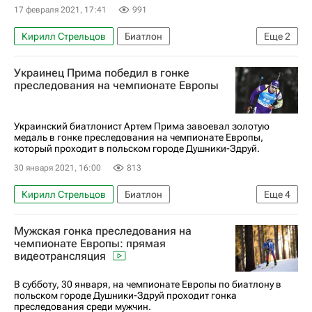
17 февраля 2021, 17:41
991
Кирилл Стрельцов
Биатлон
Еще
2
Семён Сучилов
Никита Поршнев
Украинец Прима победил в гонке
преследования на чемпионате Европы
Украинский биатлонист Артем Прима завоевал золотую
медаль в гонке преследования на чемпионате Европы,
который проходит в польском городе Душники-Здруй.
30 января 2021, 16:00
813
Кирилл Стрельцов
Биатлон
Еще
4
Чемпионат Европы по биатлону
Мужская гонка преследования на
Семён Сучилов
Артём Прима
чемпионате Европы: прямая
видеотрансляция
Михал Крчмар
В субботу, 30 января, на чемпионате Европы по биатлону в
польском городе Душники-Здруй проходит гонка
преследования среди мужчин.