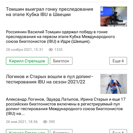
Томшин выиграл гонку преследования
на этапе Кубка IBU в Швеции
Россиянин Василий Томшин одержал победу в гонке
преследования на первом этапе Кубка Международного
союза биатлонистов (IBU) в Идре (Швеция).
28 ноября 2021, 15:31
1335
Кирилл Стрельцов
Биатлон
Еще
4
Кубок IBU по биатлону
Антон Бабиков
Логинов и Старых вошли в пул допинг-
Александр Поварницын
Василий Томшин
тестирования IBU на сезон-2021/22
Александр Логинов, Эдуард Латыпов, Ирина Старых и еще 17
российских биатлонистов включены в регистрируемый пул
допинг-тестирования Международного союза биатлонистов
(IBU) на...
26 мая 2021, 18:56
395