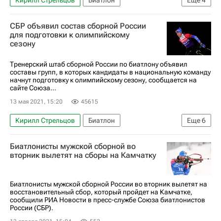
Кирилл Стрельцов
Биатлон
Еще
4
Международный союз биатлонистов (IBU)
СБР объявил состав сборной России
Семён Сучилов
для подготовки к олимпийскому
сезону
Ульяна Нигматуллина (Кайшева)
Александр Логинов (биатлонист)
Тренерский штаб сборной России по биатлону объявил
составы групп, в которых кандидаты в национальную команду
начнут подготовку к олимпийскому сезону, сообщается на
сайте Союза...
13 мая 2021, 15:20
45615
Кирилл Стрельцов
Биатлон
Еще
6
Сборная России по биатлону
Биатлонисты мужской сборной во
Женская сборная России по биатлону
вторник вылетят на сборы на Камчатку
Мужская сборная России по биатлону
Союз биатлонистов России (СБР)
Биатлонисты мужской сборной России во вторник вылетят на
восстановительный сбор, который пройдет на Камчатке,
Семён Сучилов
сообщили РИА Новости в пресс-службе Союза биатлонистов
России (СБР).
Ульяна Нигматуллина (Кайшева)