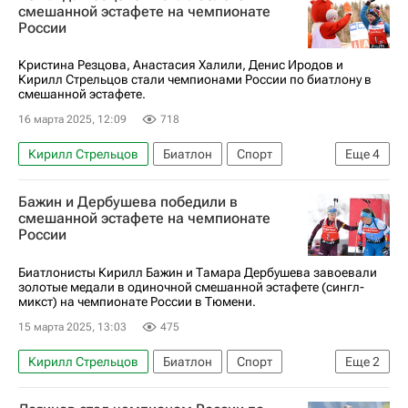
Александр Поварницын
смешанной эстафете на чемпионате
России
Александр Логинов (биатлонист)
Антон Смольский
Кристина Резцова, Анастасия Халили, Денис Иродов и
Кирилл Стрельцов стали чемпионами России по биатлону в
смешанной эстафете.
16 марта 2025, 12:09
718
Кирилл Стрельцов
Биатлон
Спорт
Еще
4
Россия
Тюмень
Кристина Резцова
Бажин и Дербушева победили в
Анастасия Халили
смешанной эстафете на чемпионате
России
Биатлонисты Кирилл Бажин и Тамара Дербушева завоевали
золотые медали в одиночной смешанной эстафете (сингл-
микст) на чемпионате России в Тюмени.
15 марта 2025, 13:03
475
Кирилл Стрельцов
Биатлон
Спорт
Еще
2
Тамара Дербушева
Кристина Резцова