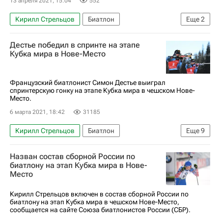
13 апреля 2021, 15:04
552
Кирилл Стрельцов
Биатлон
Еще
2
Союз биатлонистов России (СБР)
Дестье победил в спринте на этапе
Юрий Каминский
Кубка мира в Нове-Место
Французский биатлонист Симон Дестье выиграл
спринтерскую гонку на этапе Кубка мира в чешском Нове-
Место.
6 марта 2021, 18:42
31185
Кирилл Стрельцов
Биатлон
Еще
9
Арнд Пайффер
Себастьян Самуэльссон
Назван состав сборной России по
Симон Дестье
Евгений Гараничев
биатлону на этап Кубка мира в Нове-
Место
Эдуард Латыпов
Кубок мира по биатлону
Матвей Елисеев
Кирилл Стрельцов включен в состав сборной России по
биатлону на этап Кубка мира в чешском Нове-Место,
Александр Логинов (биатлонист)
сообщается на сайте Союза биатлонистов России (СБР).