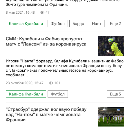
36-го тура чемпионата Франции.
8 мая 2021, 16:48
47
Калифа Кулибали
Футбол
Бордо
Нант
Еще
2
Рандаль Коло-Муани
Имран Луза
СМИ: Кулибали и Фабио пропустят
матч с "Лансом" из-за коронавируса
Игроки "Нанта" форвард Калифа Кулибали и защитник Фабио
не помогут команде в матче чемпионата Франции по футболу
с "Лансом" из-за положительных тестов на коронавирус,
сообщает...
23 октября 2020, 15:47
101
Калифа Кулибали
Футбол
Еще
5
Чемпионат Франции по футболу (Лига 1)
"Страсбур" одержал волевую победу
Ланс
Нант
Фабио
над "Нантом" в матче чемпионата
Франции
Спорт в условиях пандемии коронавируса