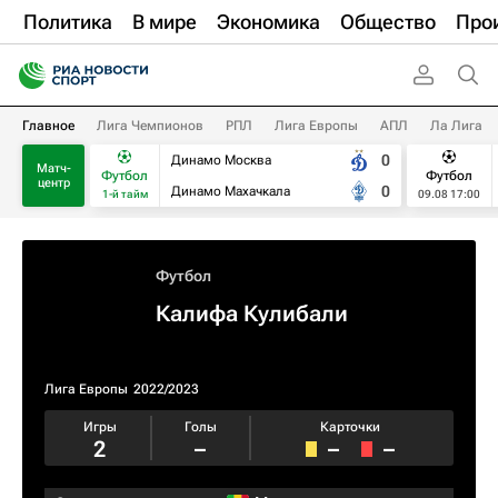
Политика
В мире
Экономика
Общество
Про
Главное
Лига Чемпионов
РПЛ
Лига Европы
АПЛ
Ла Лига
0
Динамо Москва
Матч-
Футбол
Футбол
центр
0
Динамо Махачкала
1-й тайм
09.08 17:00
Футбол
Калифа Кулибали
Лига Европы
2022/2023
Игры
Голы
Карточки
2
–
–
–