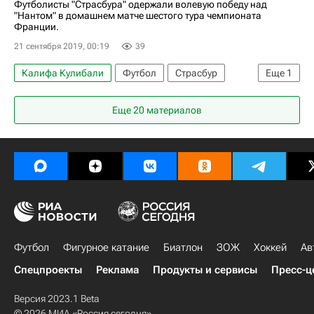
Футболисты "Страсбура" одержали волевую победу над
"Нантом" в домашнем матче шестого тура чемпионата
Франции.
21 сентября 2019, 00:19
39
Калифа Кулибали
Футбол
Страсбур
Еще
1
Нант
Еще 20 материалов
Футбол
Фигурное катание
Биатлон
ЗОЖ
Хоккей
Ав
Спецпроекты
Реклама
Продукты и сервисы
Пресс-ц
Версия 2023.1 Beta
© 2026 МИА «Россия сегодня»