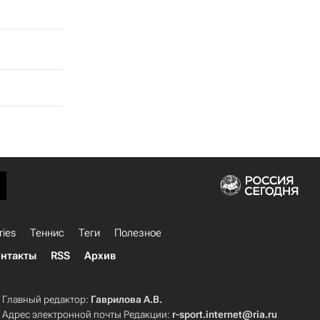
ries
Теннис
Теги
Полезное
нтакты
RSS
Архив
Главный редактор:
Гаврилова А.В.
Адрес электронной почты Редакции:
r-sport.internet@ria.ru