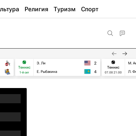
льтура
Религия
Туризм
Спорт
2
Э. Ли
М. А
Теннис
Теннис
4
Е. Рыбакина
Л. Ф
1-й сет
07.08 21:00