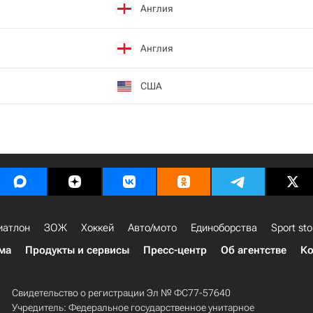
Англия
Англия
США
иатлон
ЗОЖ
Хоккей
Авто/мото
Единоборства
Sport sto
ма
Продукты и сервисы
Пресс-центр
Об агентстве
Ко
Свидетельство о регистрации Эл № ФС77-57640
Учредитель: Федеральное государственное унитарное