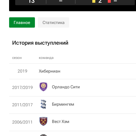
13
–
2
–
Главное
Статистика
История выступлений
сезон
команда
2019
Хиберниан
Орландо Сити
2017/2019
Бирмингем
2011/2017
Вест Хэм
2006/2011