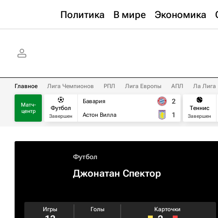
Политика
В мире
Экономика
Главное
Лига Чемпионов
РПЛ
Лига Европы
АПЛ
Ла Лига
2
Бавария
Матч-
Футбол
Теннис
центр
1
Астон Вилла
Завершен
Завершен
Футбол
Джонатан Спектор
Игры
Голы
Карточки