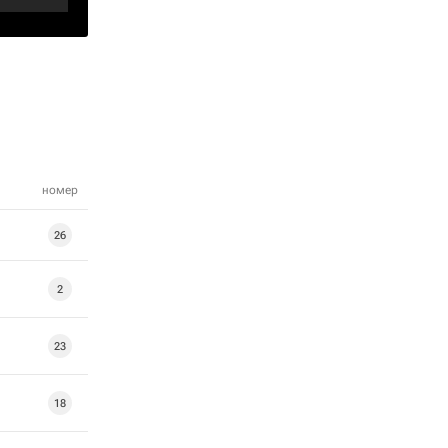
номер
26
2
23
18