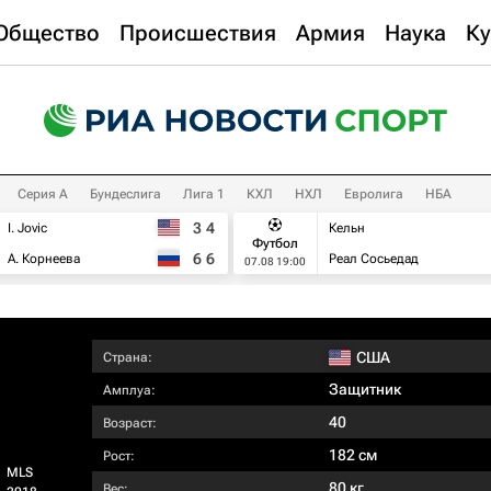
Общество
Происшествия
Армия
Наука
Ку
Серия А
Бундеслига
Лига 1
КХЛ
НХЛ
Евролига
НБА
3
4
I. Jovic
Кельн
Футбол
6
6
А. Корнеева
Реал Сосьедад
07.08 19:00
США
Страна:
Защитник
Амплуа:
40
Возраст:
182 см
Рост:
MLS
80 кг
Вес: