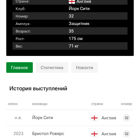
Англия
Страна:
Йорк Сити
Клуб:
32
Номер:
Защитник
Амплуа:
35
Возраст:
175 см
Рост:
71 кг
Вес:
Главное
Статистика
Новости
История выступлений
сезон
команда
страна
номер
н.в.
Йорк Сити
Англия
32
2023
Бристол Роверс
Англия
32