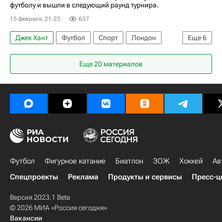
футболу и вышли в следующий раунд турнира.
15 февраля, 21:23
637
Джек Хант
Футбол
Спорт
Лондон
Еще
6
Габриэл Мартинелли
Габриэль Жезус
Еще 20 материалов
Арсенал (Лондон)
Уиган Атлетик
Кристал Пэлас
Кубок Англии
Футбол
Фигурное катание
Биатлон
ЗОЖ
Хоккей
Ав
Спецпроекты
Реклама
Продукты и сервисы
Пресс-ц
Версия 2023.1 Beta
© 2026 МИА «Россия сегодня»
Вакансии