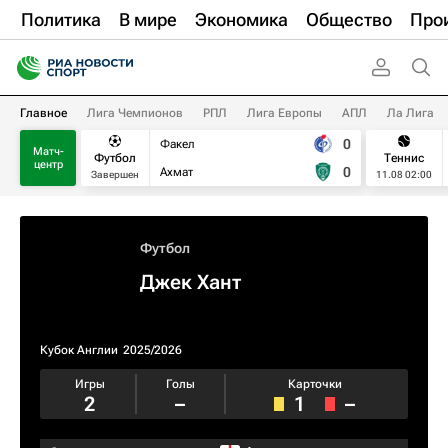
Политика
В мире
Экономика
Общество
Про
Главное
Лига Чемпионов
РПЛ
Лига Европы
АПЛ
Ла Лига
0
Факел
Матч-
Футбол
Теннис
центр
0
Ахмат
Завершен
11.08 02:00
Футбол
Джек Хант
Кубок Англии
2025/2026
Игры
Голы
Карточки
2
–
1
–