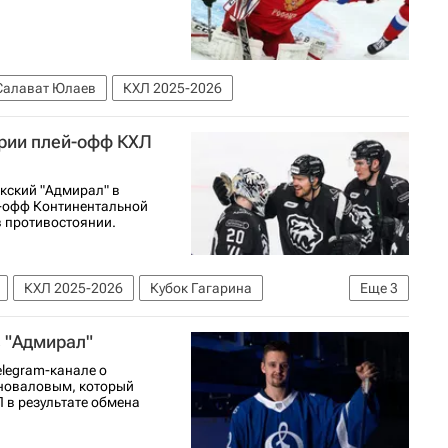
Салават Юлаев
КХЛ 2025-2026
ерии плей-офф КХЛ
кский "Адмирал" в
й-офф Континентальной
в противостоянии.
КХЛ 2025-2026
Кубок Гагарина
Еще
3
Артем Блажиевский
 "Адмирал"
legram-канале о
оноваловым, который
 в результате обмена