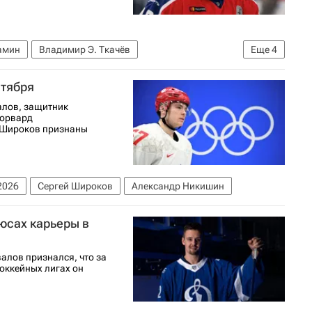
амин
Владимир Э. Ткачёв
Еще
4
лавль)
СКА (Санкт-Петербург)
ЦСКА
нтября
алов, защитник
форвард
й Широков признаны
2026
Сергей Широков
Александр Никишин
юсах карьеры в
алов признался, что за
оккейных лигах он