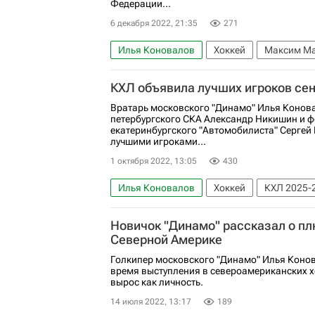
Федерации...
6 декабря 2022, 21:35
271
Илья Коновалов
Хоккей
Максим М
ХК Динамо (Москва)
Локомотив (Ярос
КХЛ объявила лучших игроков се
Вратарь московского "Динамо" Илья Конов
петербургского СКА Александр Никишин и 
екатеринбургского "Автомобилиста" Серге
лучшими игроками...
1 октября 2022, 13:05
430
Илья Коновалов
Хоккей
КХЛ 2025-
Новичок "Динамо" рассказал о пл
Северной Америке
Голкипер московского "Динамо" Илья Конов
время выступления в североамериканских х
вырос как личность.
14 июля 2022, 13:17
189