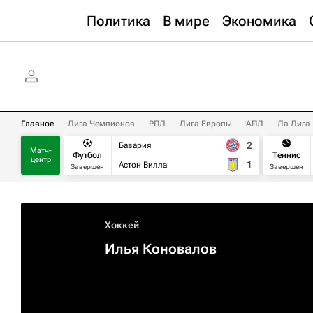
Политика
В мире
Экономика
Главное
Лига Чемпионов
РПЛ
Лига Европы
АПЛ
Ла Лига
2
Бавария
Матч-
Футбол
Теннис
центр
1
Астон Вилла
Завершен
Завершен
Хоккей
Илья Коновалов