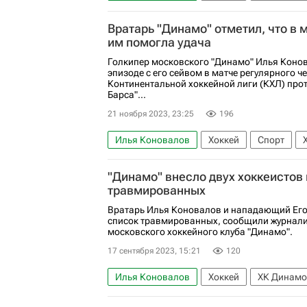
КХЛ 2025-2026
Вратарь "Динамо" отметил, что в 
им помогла удача
Голкипер московского "Динамо" Илья Конов
эпизоде с его сейвом в матче регулярного 
Континентальной хоккейной лиги (КХЛ) прот
Барса"...
21 ноября 2023, 23:25
196
Илья Коновалов
Хоккей
Спорт
Регулярный чемпионат КХЛ
"Динамо" внесло двух хоккеистов 
травмированных
Вратарь Илья Коновалов и нападающий Его
список травмированных, сообщили журнали
московского хоккейного клуба "Динамо".
17 сентября 2023, 15:21
120
Илья Коновалов
Хоккей
ХК Динамо