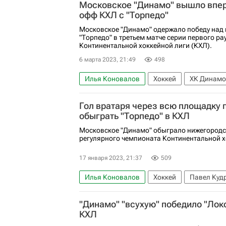
Московское "Динамо" вышло впер
офф КХЛ с "Торпедо"
Московское "Динамо" одержало победу над
"Торпедо" в третьем матче серии первого р
Континентальной хоккейной лиги (КХЛ).
6 марта 2023, 21:49
498
Илья Коновалов
Хоккей
ХК Динамо
Регулярный чемпионат КХЛ
Торпедо
Гол вратаря через всю площадку 
обыграть "Торпедо" в КХЛ
Московское "Динамо" обыграло нижегородск
регулярного чемпионата Континентальной х
17 января 2023, 21:37
509
Илья Коновалов
Хоккей
Павел Куд
ХК Динамо (Москва)
Торпедо
Регу
"Динамо" "всухую" победило "Лок
КХЛ