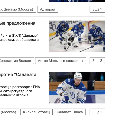
ХК Динамо (Москва)
Адмирал
Еще
1
ные предложения
й лиги (КХЛ) "Динамо"
игрокам, сообщается в
Константин Волков
Антон Малышев (хоккеист)
Еще
2
против "Салавата
овец в разговоре с РИА
и матч регулярного
евым" с игрой в...
 (Москва)
Кирилл Готовец
Салават Юлаев
Еще
1