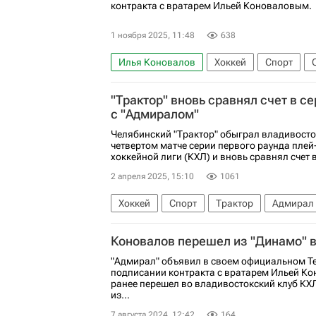
контракта с вратарем Ильей Коноваловым.
1 ноября 2025, 11:48
638
Илья Коновалов
Хоккей
Спорт
"Трактор" вновь сравнял счет в с
с "Адмиралом"
Челябинский "Трактор" обыграл владивосто
четвертом матче серии первого раунда пле
хоккейной лиги (КХЛ) и вновь сравнял счет 
2 апреля 2025, 15:10
1061
Хоккей
Спорт
Трактор
Адмирал
Максим Шабанов
Григорий Дронов
Коновалов перешел из "Динамо" в
"Адмирал" объявил в своем официальном Te
подписании контракта с вратарем Ильей К
ранее перешел во владивостокский клуб КХЛ
из...
7 августа 2024, 12:42
164