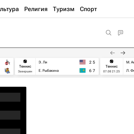
льтура
Религия
Туризм
Спорт
2
5
Э. Ли
М. А
Теннис
Теннис
6
7
Е. Рыбакина
Л. Ф
Завершен
07.08 21:25