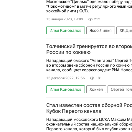
Московское "Динамо" одержало победу над
"Локомотивом" в матче регулярного чемпио
хоккейной лиги (КХЛ).
15 января 2023, 19:09
212
Илья Коновалов
Якоб Лилья
ХК Ди
Регулярный чемпионат КХЛ
Локомотив
Толчинский тренируется во второ
России по хоккею
Нападающий омского "Авангарда" Сергей Т
во втором звене сборной России по хоккею
канала, сообщает корреспондент РИА Новост
15 декабря 2022, 12:56
181
Илья Коновалов
Хоккей
Сергей То
Сборная России по хоккею с шайбой
К
Стал известен состав сборной Рос
Кубок Первого канала
Нападающий московского ЦСКА Максим Ма
окончательный состав национальной сборно
Первого канала, который был опубликован 