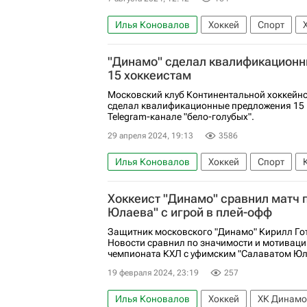
Илья Коновалов
Хоккей
Спорт
Локомотив (Ярославль)
"Динамо" сделал квалификацион
15 хоккеистам
Московский клуб Континентальной хоккейно
сделал квалификационные предложения 15 
Telegram-канале "бело-голубых".
29 апреля 2024, 19:13
3586
Илья Коновалов
Хоккей
Спорт
Динамо (Минск)
Трактор
Хоккеист "Динамо" сравнил матч 
Юлаева" с игрой в плей-офф
Защитник московского "Динамо" Кирилл Гот
Новости сравнил по значимости и мотиваци
чемпионата КХЛ с уфимским "Салаватом Юла
19 февраля 2024, 23:19
257
Илья Коновалов
Хоккей
ХК Динамо