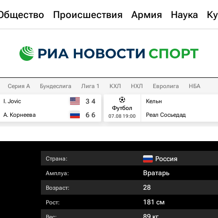
Общество
Происшествия
Армия
Наука
Ку
Серия А
Бундеслига
Лига 1
КХЛ
НХЛ
Евролига
НБА
3
4
I. Jovic
Кельн
Футбол
6
6
А. Корнеева
Реал Сосьедад
07.08 19:00
Россия
Страна:
Вратарь
Амплуа:
28
Возраст:
181 см
Рост:
89 кг
Вес: