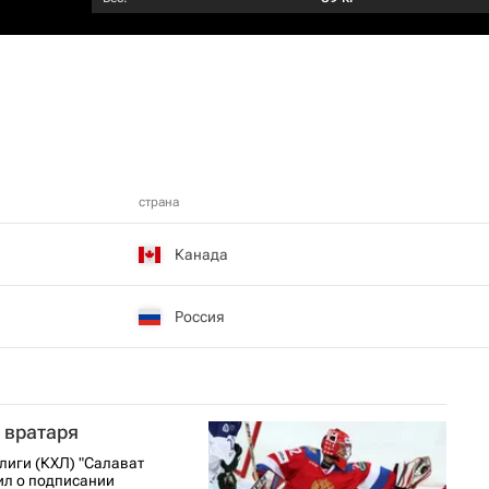
страна
Канада
Россия
 вратаря
лиги (КХЛ) "Салават
ил о подписании