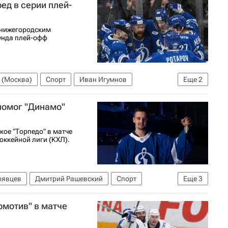
ед в серии плей-
 нижегородским
аунда плей-офф
 (Москва)
Спорт
Иван Игумнов
Еще
2
помог "Динамо"
ое "Торпедо" в матче
оккейной лиги (КХЛ).
рявцев
Дмитрий Рашевский
Спорт
Еще
3
лярный чемпионат КХЛ
омотив" в матче