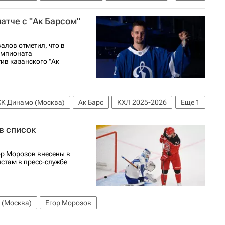
матче с "Ак Барсом"
алов отметил, что в
чемпионата
ив казанского "Ак
ХК Динамо (Москва)
Ак Барс
КХЛ 2025-2026
Еще
1
в список
р Морозов внесены в
стам в пресс-службе
 (Москва)
Егор Морозов