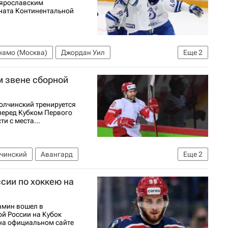
 ярославским
ната Континентальной
намо (Москва)
Джордан Уил
Еще
2
 (Ярославль)
м звене сборной
олчинский тренируется
 перед Кубком Первого
и с места...
лчинский
Авангард
Еще
2
убок Первого канала
сии по хоккею на
мин вошел в
й России на Кубок
на официальном сайте