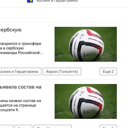
Босния и Герцеговина
сербскую
говорился о трансфере
а в сербскую
 команды Российской...
осния и Герцеговина
Акрон (Тольятти)
Еще
2
России по футболу)
ъявила состав на
вины назвал состав на
щается на странице
соцсети X.