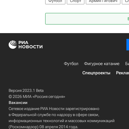
Футбол
Спорт
Армин Гигович
С
Амар Дедич
Никола Катич
Санкт-П
Шальке 04
Риека
Футбол
Фигурное катание
Б
Спецпроекты
Рекла
Версия 2023.1 Beta
© 2026 МИА «Россия сегодня»
Вакансии
Сетевое издание РИА Новости зарегистрировано
в Федеральной службе по надзору в сфере связи,
информационных технологий и массовых коммуникаций
(Роскомнадзор) 08 апреля 2014 года.