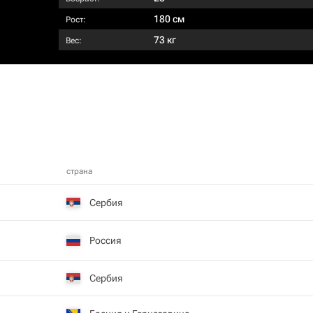
180 см
Рост:
73 кг
Вес:
страна
Сербия
Россия
Сербия