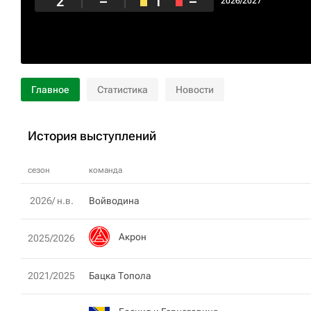
2
–
1
–
2026/2027
Главное
Статистика
Новости
История выступлений
сезон
команда
2026/ н.в.
Войводина
Акрон
2025/2026
2021/2025
Бацка Топола