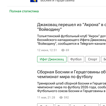
Босния и Герцеговина
Полная статистика
Джаковац перешел из "Акрона" в 
"Войводину"
Тольяттинский футбольный клуб "Акрон" до
боснийского нападающего Ифета Джаковац
"Войводину", сообщается в Telegram-канале
12 июня, 12:51
69
Ифет Джаковац
Футбол
Спорт
Б
Войводина
РПЛ 2026-2027 (Чемпионат 
Сборная Боснии и Герцеговины об
чемпионат мира по футболу
Тренерский штаб сборной Боснии и Герцего
чемпионат мира по футболу 2026 года, сооб
Футбольного союза Боснии и Герцеговины в 
11 мая, 21:28
592