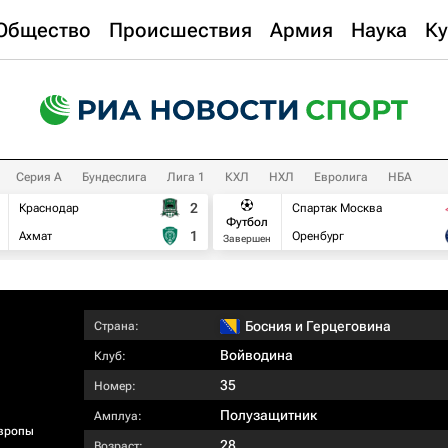
Общество
Происшествия
Армия
Наука
Ку
Серия А
Бундеслига
Лига 1
КХЛ
НХЛ
Евролига
НБА
2
Краснодар
Спартак Москва
Футбол
1
Ахмат
Оренбург
Завершен
Босния и Герцеговина
Страна:
Войводина
Клуб:
35
Номер:
Полузащитник
Амплуа:
вропы
28
Возраст: