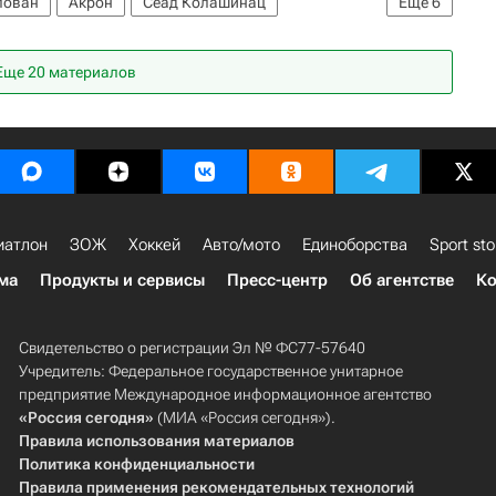
лован
Акрон
Сеад Колашинац
Еще
6
аули
Чемпионат мира по футболу (до 17 лет)
Еще 20 материалов
иатлон
ЗОЖ
Хоккей
Авто/мото
Единоборства
Sport sto
ма
Продукты и сервисы
Пресс-центр
Об агентстве
Ко
Свидетельство о регистрации Эл № ФС77-57640
Учредитель: Федеральное государственное унитарное
предприятие Международное информационное агентство
«Россия сегодня»
(МИА «Россия сегодня»).
Правила использования материалов
Политика конфиденциальности
Правила применения рекомендательных технологий