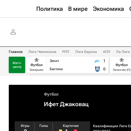
Политика
В мире
Экономика
Главное
Лига Чемпионов
РПЛ
Лига Европы
АПЛ
Ла Лига
1
Зенит
Матч-
Футбол
Футбол
центр
0
Балтика
Завершен
Закончен (П)
Футбол
Ифет Джаковац
Игры
Голы
Карточки
Квалификация Лиги Е