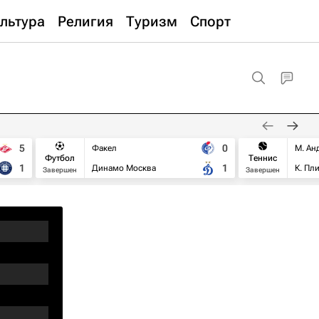
льтура
Религия
Туризм
Спорт
5
0
Факел
М. Ан
Футбол
Теннис
1
1
Динамо Москва
К. Пл
Завершен
Завершен