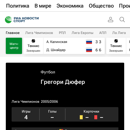
Политика
В мире
Экономика
Общество
Про
Главное
Лига Чемпионов
РПЛ
Лига Европы
АПЛ
Ла Лига
3
3
А. Калинская
Матч-
Теннис
Теннис
центр
6
6
Д. Шнайдер
Завершен
Завершен
Футбол
Грегори Дюфер
Лига Чемпионов
2005/2006
Игры
Голы
Карточки
4
–
–
–