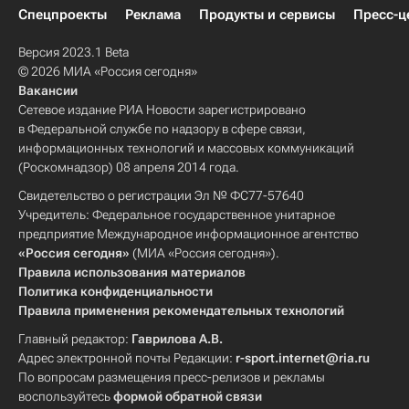
Спецпроекты
Реклама
Продукты и сервисы
Пресс-ц
Версия 2023.1 Beta
© 2026 МИА «Россия сегодня»
Вакансии
Сетевое издание РИА Новости зарегистрировано
в Федеральной службе по надзору в сфере связи,
информационных технологий и массовых коммуникаций
(Роскомнадзор) 08 апреля 2014 года.
Свидетельство о регистрации Эл № ФС77-57640
Учредитель: Федеральное государственное унитарное
предприятие Международное информационное агентство
«Россия сегодня»
(МИА «Россия сегодня»).
Правила использования материалов
Политика конфиденциальности
Правила применения рекомендательных технологий
Главный редактор:
Гаврилова А.В.
Адрес электронной почты Редакции:
r-sport.internet@ria.ru
По вопросам размещения пресс-релизов и рекламы
воспользуйтесь
формой обратной связи