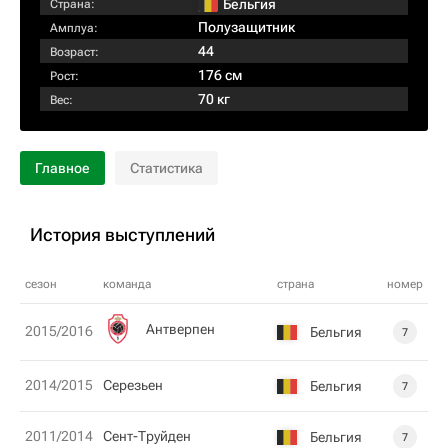
Бельгия
Страна:
Полузащитник
Амплуа:
44
Возраст:
176 см
Рост:
70 кг
Вес:
Главное
Статистика
История выступлений
сезон
команда
страна
номер
Антверпен
2015/2016
Бельгия
7
2014/2015
Серезьен
Бельгия
7
2011/2014
Сент-Труйден
Бельгия
7