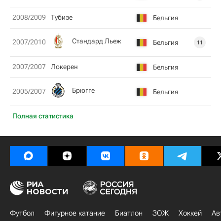
2008/2009
Тубизе
Бельгия
Стандард Льеж
2007/2010
Бельгия
11
2007/2007
Локерен
Бельгия
Брюгге
2005/2007
Бельгия
Полная статистика
Футбол
Фигурное катание
Биатлон
ЗОЖ
Хоккей
Ав