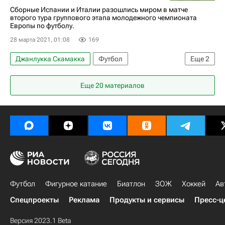
Сборные Испании и Италии разошлись миром в матче
второго тура группового этапа молодежного чемпионата
Европы по футболу.
28 марта 2021, 01:08
169
Джанлукка Скамакка
Футбол
Еще
2
Молодежный чемпионат Европы по футболу
Еще 20 материалов
Николо Ровелла
Футбол
Фигурное катание
Биатлон
ЗОЖ
Хоккей
Ав
Спецпроекты
Реклама
Продукты и сервисы
Пресс-ц
Версия 2023.1 Beta