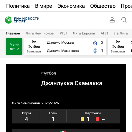
Политика
В мире
Экономика
Общество
Про
Главное
Лига Чемпионов
РПЛ
Лига Европы
АПЛ
Ла Лига
3
Динамо Москва
Матч-
Футбол
Футбол
центр
1
Динамо Махачкала
Завершен
Завершен
Футбол
Джанлукка Скамакка
Лига Чемпионов
2025/2026
Игры
Голы
Карточки
4
1
1
–