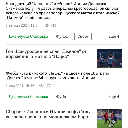
Нападающий "Аталанты" и сборной Италии Джанлука
Скамакка получил разрыв передней крестообразной связки
левого колена во время товарищеского матча с итальянской
"Пармой", сообщается...
5 августа 2024, 12:54
140
Джанлукка Скамакка
Футбол
Спорт
Еще
4
Италия
Аталанта
Бергамо
Парма
Гол Шомуродова не спас "Дженоа" от
поражения в матче с "Лацио"
Футболисты римского "Лацио" на своем поле обыграли
"Дженоа" в матче 34-го тура чемпионата Италии.
2 мая 2021, 15:56
177
Джанлукка Скамакка
Футбол
Еще
4
Серия А 2026-2027 (Чемпионат Италии по футболу)
Сборные Испании и Италии по футболу
Дженоа
Лацио
Элдор Шомуродов
сыграли вничью на молодежном Евро