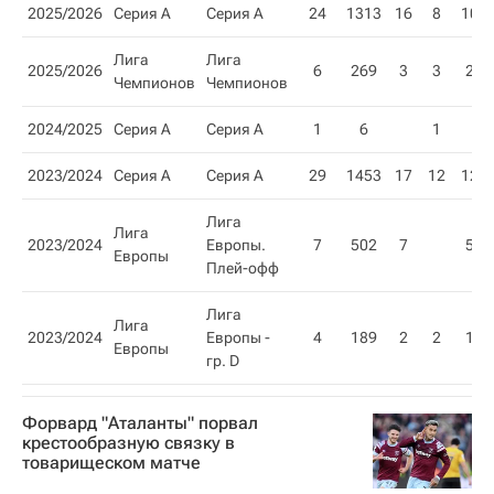
2025/2026
Серия А
Серия А
24
1313
16
8
10
Лига
Лига
2025/2026
6
269
3
3
2
Чемпионов
Чемпионов
2024/2025
Серия А
Серия А
1
6
1
2023/2024
Серия А
Серия А
29
1453
17
12
12
Лига
Лига
2023/2024
Европы.
7
502
7
5
Европы
Плей-офф
Лига
Лига
2023/2024
Европы -
4
189
2
2
1
Европы
гр. D
Форвард "Аталанты" порвал
крестообразную связку в
товарищеском матче