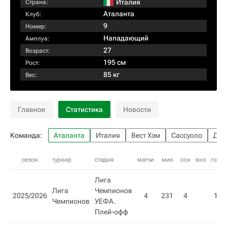
Италия
Страна:
Аталанта
Клуб:
9
Номер:
Нападающий
Амплуа:
27
Возраст:
195 см
Рост:
85 кг
Вес:
Главное
Статистика
Новости
Команда:
Аталанта
Италия
Вест Хэм
Сассуоло
Дже
сезон
турнир
стадия
матчи
мин
осн
внз
гол
Лига
Лига
Чемпионов
2025/2026
4
231
4
1
Чемпионов
УЕФА.
Плей-офф