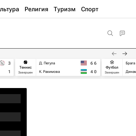
льтура
Религия
Туризм
Спорт
3
6
6
Д. Пегула
Брага
Теннис
Футбол
1
4
0
К. Рахимова
Дина
Завершен
Завершен