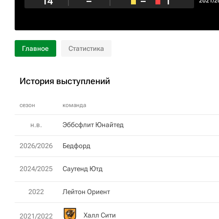
14
–
–
1
2021/2
Главное
Статистика
История выступлений
сезон
команда
н.в.
Эббсфлит Юнайтед
2026/2026
Бедфорд
2024/2025
Саутенд Ютд
2022
Лейтон Ориент
Халл Сити
2021/2022