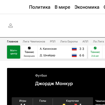
Политика
В мире
Экономика
Главное
Лига Чемпионов
РПЛ
Лига Европы
АПЛ
Ла Лига
3
3
А. Калинская
Матч-
Теннис
Теннис
центр
6
6
Д. Шнайдер
Завершен
2-й сет
Футбол
Джордж Монкур
Игры
Голы
Карточки
Чемпи