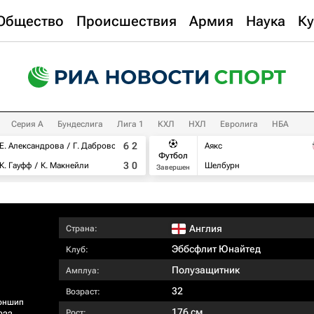
Общество
Происшествия
Армия
Наука
Ку
Серия А
Бундеслига
Лига 1
КХЛ
НХЛ
Евролига
НБА
6
2
Е. Александрова
Г. Дабровски
Аякс
Футбол
3
0
К. Гауфф
К. Макнейли
Шелбурн
Завершен
Англия
Страна:
Эббсфлит Юнайтед
Клуб:
Полузащитник
Амплуа:
32
Возраст:
оншип
176 см
Рост: