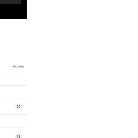
номер
20
18