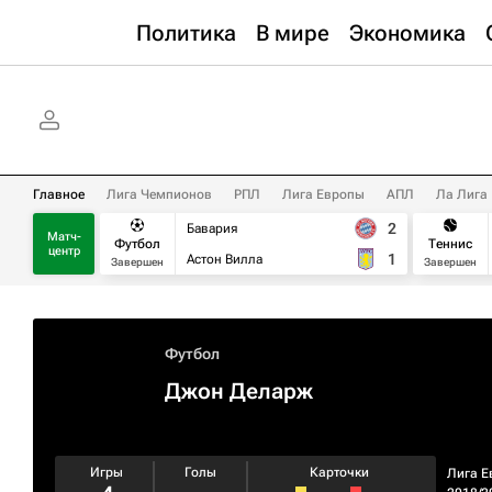
Политика
В мире
Экономика
Главное
Лига Чемпионов
РПЛ
Лига Европы
АПЛ
Ла Лига
2
Бавария
Матч-
Футбол
Теннис
центр
1
Астон Вилла
Завершен
Завершен
Футбол
Джон Деларж
Игры
Голы
Карточки
Лига Е