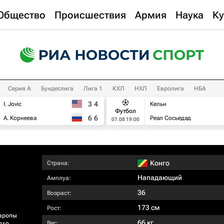
Общество
Происшествия
Армия
Наука
Ку
Серия А
Бундеслига
Лига 1
КХЛ
НХЛ
Евролига
НБА
3
4
I. Jovic
Кельн
Футбол
6
6
А. Корнеева
Реал Сосьедад
07.08 19:00
Конго
Страна:
Нападающий
Амплуа:
36
Возраст:
173 см
Рост:
вропы
66 кг
Вес: