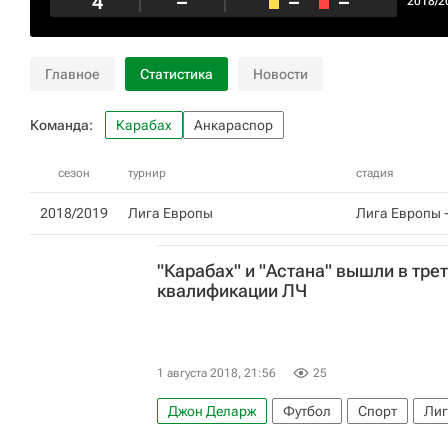
4
–
–
–
2018/2
Главное
Статистика
Новости
Команда:
Карабах
Анкараспор
сезон
турнир
стадия
2018/2019
Лига Европы
Лига Европы -
"Карабах" и "Астана" вышли в тре
квалификации ЛЧ
1 августа 2018, 21:56
25
Джон Деларж
Футбол
Спорт
Лиг
Астана
Миттьюлланн
Карабах