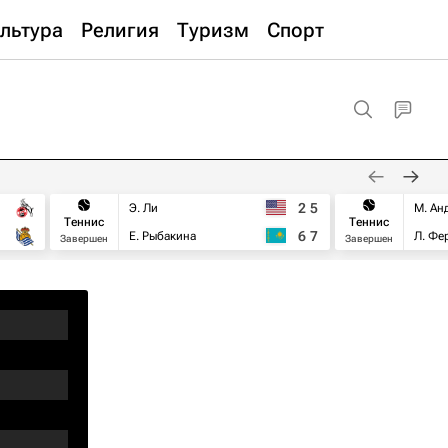
льтура
Религия
Туризм
Спорт
2
5
Э. Ли
М. Ан
Теннис
Теннис
6
7
Е. Рыбакина
Л. Фе
Завершен
Завершен