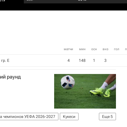
019
матчи
мин
осн
внз
гол
п
 гр. E
4
148
1
3
тий раунд
а чемпионов УЕФА 2026-2027
Кукеси
Еще
5
Динамо (Загреб)
БАТЭ