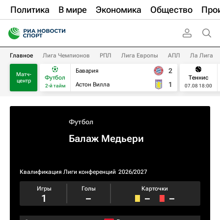
Политика
В мире
Экономика
Общество
Про
Главное
Лига Чемпионов
РПЛ
Лига Европы
АПЛ
Ла Лига
2
Бавария
Матч-
Футбол
Теннис
центр
1
Астон Вилла
2-й тайм
07.08 18:00
Футбол
Балаж Медьери
Квалификация Лиги конференций
2026/2027
Игры
Голы
Карточки
1
–
–
–