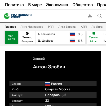
Политика
В мире
Экономика
Общество
Про
Главное
Лига Чемпионов
РПЛ
Лига Европы
АПЛ
Ла Лига
3
3
А. Калинская
Е
Матч-
Теннис
Теннис
центр
6
6
Д. Шнайдер
К
Завершен
2-й сет
Хоккей
Антон Злобин
Россия
Страна:
Спартак Москва
Клуб:
Нападающий
Амплуа:
33
Возраст: