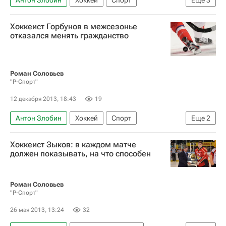
Антон Злобин
Хоккей
Спорт
Еще
3
Юрий Румянцев
Наиль Якупов
Хоккеист Горбунов в межсезонье
Александр Хохлачёв
отказался менять гражданство
Роман Соловьев
"Р-Спорт"
12 декабря 2013, 18:43
19
Антон Злобин
Хоккей
Спорт
Еще
2
Россия (до 20 лет)
Динамо (Минск)
Хоккеист Зыков: в каждом матче
должен показывать, на что способен
Роман Соловьев
"Р-Спорт"
26 мая 2013, 13:24
32