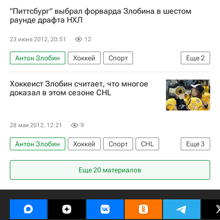
Мультимедийный спортивный пакет
"Питтсбург" выбрал форварда Злобина в шестом
Стив Айзерман
раунде драфта НХЛ
Национальная хоккейная лига (НХЛ)
23 июня 2012, 20:51
12
Тампа-Бэй Лайтнинг
Баффало Сейбрз
Антон Злобин
Хоккей
Спорт
Еще
2
Эдмонтон Ойлерз
Даниил Жарков
Национальная хоккейная лига (НХЛ)
Михаил Григоренко
Андрей Василевский
Хоккеист Злобин считает, что многое
Питтсбург Пингвинз
доказал в этом сезоне CHL
Наиль Якупов
Александр Дельнов
Николай Прохоркин
Илья Ковальчук
Александр Овечкин
28 мая 2012, 12:21
9
Антон Злобин
Хоккей
Спорт
CHL
Еще
3
Мемориальный кубок
Лондон Найтс
Еще 20 материалов
Шавиниган Катарактс