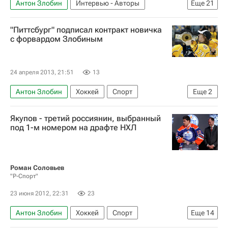
Антон Злобин
Интервью - Авторы
Еще
21
Аналитика
Хоккей
Спорт
"Питтсбург" подписал контракт новичка
Игорь Кравчук
QMJHL
с форвардом Злобиным
Западная хоккейная лига
CHL
OHL
Чемпионат мира по хоккею среди юниоров
24 апреля 2013, 21:51
13
Молодёжная хоккейная лига (МХЛ)
Антон Злобин
Хоккей
Спорт
Еще
2
Молодежный чемпионат мира по хоккею
Национальная хоккейная лига (НХЛ)
Национальная хоккейная лига (НХЛ)
Якупов - третий россиянин, выбранный
Питтсбург Пингвинз
под 1-м номером на драфте НХЛ
Химик (Воскресенск)
Красная армия
ЦСКА
СКА (Санкт-Петербург)
Валентин Зыков
Михаил Григоренко
Роман Соловьев
Наиль Якупов
Денис Камаев
"Р-Спорт"
Никита Кучеров
23 июня 2012, 22:31
23
Антон Злобин
Хоккей
Спорт
Еще
14