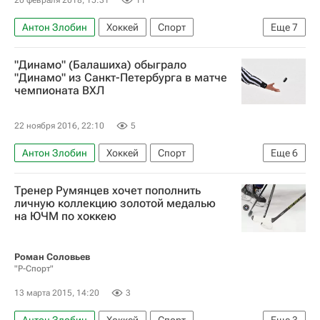
Антон Злобин
Хоккей
Спорт
Еще
7
Динамо (Москва)
Ак Барс
Иван Игумнов
"Динамо" (Балашиха) обыграло
Роман Манухов
Станислав Галиев
"Динамо" из Санкт-Петербурга в матче
чемпионата ВХЛ
Алексей Волков
Александр Бурмистров
22 ноября 2016, 22:10
5
Антон Злобин
Хоккей
Спорт
Еще
6
Высшая хоккейная лига
Тренер Румянцев хочет пополнить
Динамо (Санкт-Петербург)
личную коллекцию золотой медалью
на ЮЧМ по хоккею
Динамо (Балашиха)
Барс
Нефтяник (Альметьевск)
Илья Шипов
Роман Соловьев
"Р-Спорт"
13 марта 2015, 14:20
3