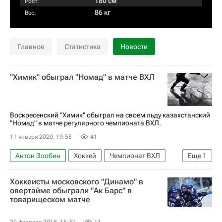
180 см
Рост:
86 кг
Вес:
Главное
Статистика
Новости
"Химик" обыграл "Номад" в матче ВХЛ
Воскресенский "Химик" обыграл на своем льду казахстанский
"Номад" в матче регулярного чемпионата ВХЛ.
11 января 2020, 19:58
41
Антон Злобин
Хоккей
Чемпионат ВХЛ
Еще
1
Химик (Воскресенск)
Хоккеисты московского "Динамо" в
овертайме обыграли "Ак Барс" в
товарищеском матче
20 февраля 2018, 15:31
11