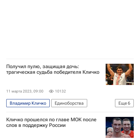
Получил пулю, защищая дочь:
трагическая судьба победителя Кличко
11 марта 2023, 09:00
10132
Владимир Кличко
Единоборства
Еще
6
Виталий Кличко
WBO
WBC
Кличко прошелся по главе МОК после
Вокруг спорта
Авторы РИА Новости Спорт
слов в поддержку России
Леннокс Льюис