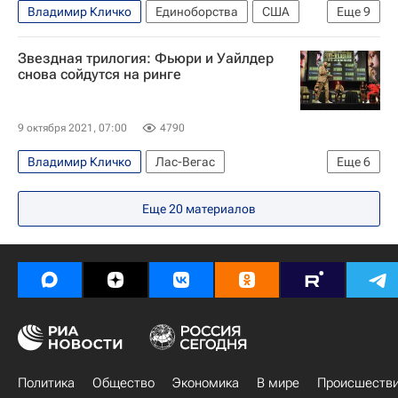
Владимир Кличко
Единоборства
США
Еще
9
Александр Поветкин
Александр Усик
Звездная трилогия: Фьюри и Уайлдер
Деонтей Уайлдер
Тайсон Фьюри
WBA
снова сойдутся на ринге
IBF
WBO
Энтони Джошуа
Бокс
9 октября 2021, 07:00
4790
Владимир Кличко
Лас-Вегас
Еще
6
Бермейн Стиверн
Деонтей Уайлдер
Еще
20
материалов
Тайсон Фьюри
IBF
WBC
Единоборства
Политика
Общество
Экономика
В мире
Происшеств