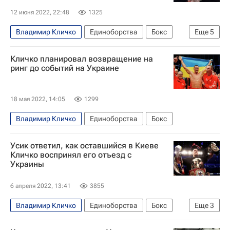
12 июня 2022, 22:48
1325
Владимир Кличко
Единоборства
Бокс
Еще
5
WBA
IBF
WBO
Рой Джонс (младший)
Кличко планировал возвращение на
Флойд Мэйуэзер-младший
ринг до событий на Украине
18 мая 2022, 14:05
1299
Владимир Кличко
Единоборства
Бокс
Усик ответил, как оставшийся в Киеве
Кличко воспринял его отъезд с
Украины
6 апреля 2022, 13:41
3855
Владимир Кличко
Единоборства
Бокс
Еще
3
Александр Усик
Энтони Джошуа