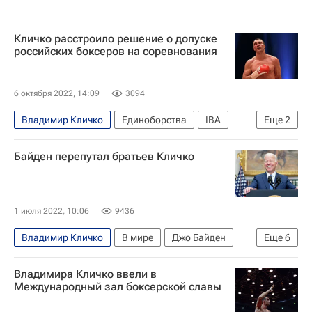
Кличко расстроило решение о допуске
российских боксеров на соревнования
6 октября 2022, 14:09
3094
Владимир Кличко
Единоборства
IBA
Еще
2
Спорт
Бокс
Байден перепутал братьев Кличко
1 июля 2022, 10:06
9436
Владимир Кличко
В мире
Джо Байден
Еще
6
Педро Санчес
Мадрид
Киев
США
Владимира Кличко ввели в
НАТО
Виталий Кличко
Международный зал боксерской славы