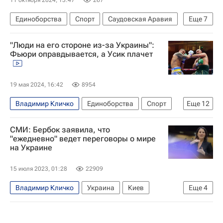
11 октября 2024, 13:47
267
Единоборства
Спорт
Саудовская Аравия
Еще
7
Москва
Дмитрий Бивол
Григорий Дрозд
"Люди на его стороне из-за Украины":
Артур Бетербиев
WBO
IBF
WBA
Фьюри оправдывается, а Усик плачет
19 мая 2024, 16:42
8954
Владимир Кличко
Единоборства
Спорт
Еще
12
Спорт — видео
Материалы РИА Спорт
СМИ: Бербок заявила, что
Авторы РИА Новости Спорт
Бокс
"ежедневно" ведет переговоры о мире
на Украине
Александр Усик
Тайсон Фьюри
Григорий Дрозд
Константин (Костя) Цзю
15 июля 2023, 01:28
22909
Теренс Кроуфорд
Василий Ломаченко
Владимир Кличко
Украина
Киев
Еще
4
Конор Макгрегор
Дэвид Хэй
Москва
Анналена Бербок
Виталий Кличко
В мире