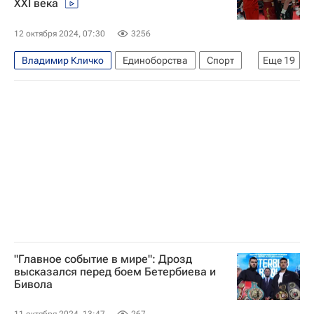
XXI века
12 октября 2024, 07:30
3256
Владимир Кличко
Единоборства
Спорт
Еще
19
Спорт — видео
Авторы РИА Новости Спорт
Материалы РИА Спорт
Бокс
Дмитрий Бивол
Александр Поветкин
Артур Бетербиев
Александр Гвоздик
Николай Валуев
Гильермо Джонс
Диллиан Уайт
Сауль Альварес
Григорий Дрозд
Сергей Ковалев
Мурат Гассиев
Денис Лебедев
Александр Усик
Джон Руис
"Главное событие в мире": Дрозд
высказался перед боем Бетербиева и
Константин (Костя) Цзю
Бивола