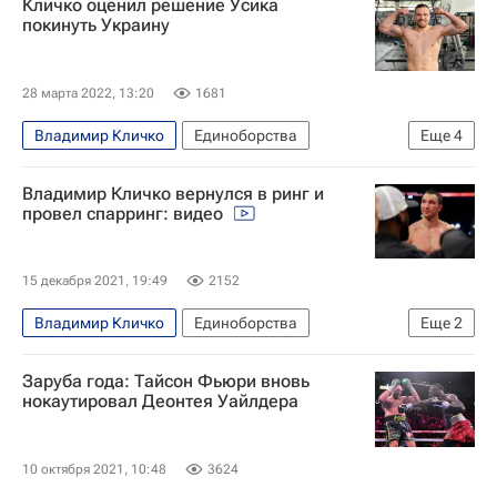
Кличко оценил решение Усика
Виталий Кличко
покинуть Украину
28 марта 2022, 13:20
1681
Владимир Кличко
Единоборства
Еще
4
Александр Усик
Бокс
Вокруг спорта
Владимир Кличко вернулся в ринг и
Энтони Джошуа
провел спарринг: видео
15 декабря 2021, 19:49
2152
Владимир Кличко
Единоборства
Еще
2
Энтони Джошуа
Бокс
Заруба года: Тайсон Фьюри вновь
нокаутировал Деонтея Уайлдера
10 октября 2021, 10:48
3624