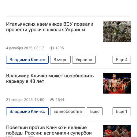
Итальянских наемников ВСУ позвали
провести уроки в школах Украины
4 декабря 2025, 03:17
1895
Владимир Кличко
В мире
Украина
Еще
4
Россия
Киев
Вооруженные силы Украины
Владимир Кличко может возобновить
Facebook
карьеру в 48 лет
21 января 2025, 13:50
1544
Владимир Кличко
Единоборства
Бокс
Еще
1
Спорт
Поветкин против Кличко и великие
победы России: вспомнили супербои