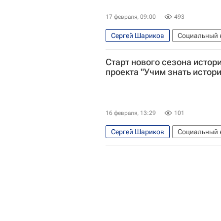
17 февраля, 09:00
493
Сергей Шариков
Социальный 
Владивосток
Калининград
Старт нового сезона истор
история
Великая Отечественн
проекта "Учим знать истор
16 февраля, 13:29
101
Сергей Шариков
Социальный 
Московская область (Подмосковь
Российское военно-историческое