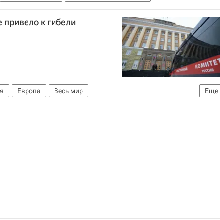
е привело к гибели
я
Европа
Весь мир
Еще
е СК РФ
Россия