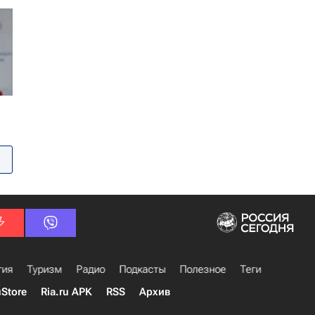
гия
Туризм
Радио
Подкасты
Полезное
Теги
uStore
Ria.ru APK
RSS
Архив