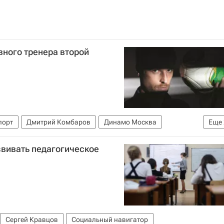
вного тренера второй
порт
Дмитрий Комбаров
Динамо Москва
Еще
звивать педагогическое
Сергей Кравцов
Социальный навигатор