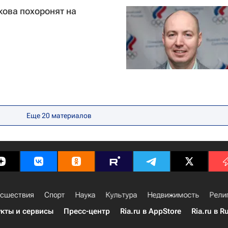
ова похоронят на
Еще
20
материалов
сшествия
Спорт
Наука
Культура
Недвижимость
Рели
кты и сервисы
Пресс-центр
Ria.ru в AppStore
Ria.ru в R