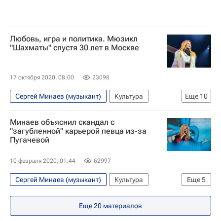
Любовь, игра и политика. Мюзикл
"Шахматы" спустя 30 лет в Москве
17 октября 2020, 08:00
23098
Сергей Минаев (музыкант)
Культура
Еще
10
Москва
Алла Пугачева
Вячеслав Зайцев
Минаев объяснил скандал с
Ив Сен-Лоран
ABBA
Анатолий Карпов
"загубленной" карьерой певца из-за
Пугачевой
что посмотреть
Анастасия Стоцкая
Театр
куда сходить
10 февраля 2020, 01:44
62997
Сергей Минаев (музыкант)
Культура
Еще
5
Алла Пугачева
Музыка
Сергей Соседов
Еще
20
материалов
Михаил Муромов
Россия