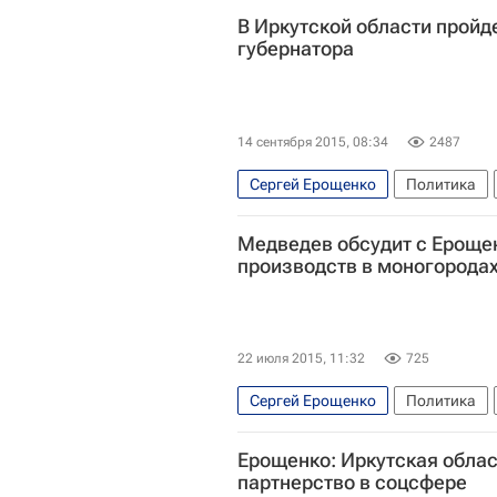
В Иркутской области пройд
губернатора
14 сентября 2015, 08:34
2487
Сергей Ерощенко
Политика
Европа
Сибирский ФО
Вес
Медведев обсудит с Ероще
Единый день голосования в Росс
производств в моногорода
22 июля 2015, 11:32
725
Сергей Ерощенко
Политика
Весь мир
Дмитрий Медведев
Ерощенко: Иркутская облас
партнерство в соцсфере