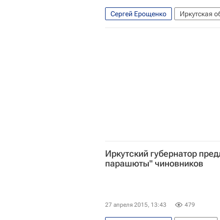
Сергей Ерощенко
Иркутская о
Сибирский ФО
Весь мир
Р
Иркутский губернатор пред
парашюты" чиновников
27 апреля 2015, 13:43
479