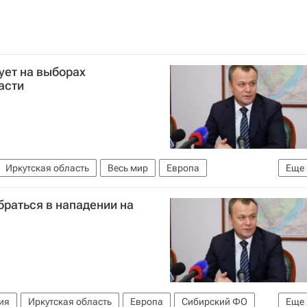
ует на выборах
асти
Иркутская область
Весь мир
Европа
Еще
ко
Россия
раться в нападении на
ия
Иркутская область
Европа
Сибирский ФО
Еще