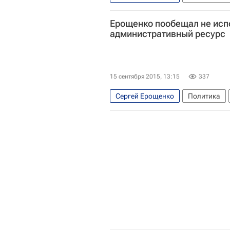
Весь мир
Россия
Ерощенко пообещал не исп
административный ресурс
15 сентября 2015, 13:15
337
Сергей Ерощенко
Политика
Единый день голосования в Росс