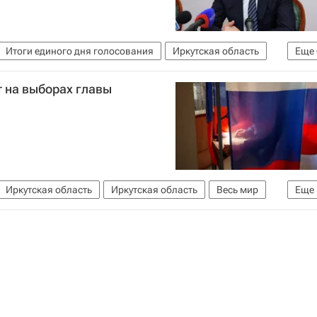
Итоги единого дня голосования
Иркутская область
Еще
Сибирский ФО
Весь мир
КПРФ
Россия
 на выборах главы
Иркутская область
Иркутская область
Весь мир
Еще
гей Левченко
КПРФ
Россия