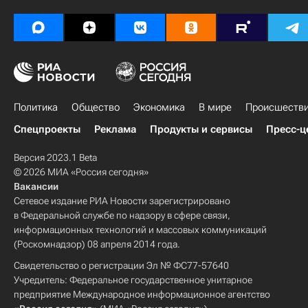
Арсенал (Лондон)
Зюлте-Варегем
Црвена Звезда
БАТЭ
Неманья Милунович
Серу Гирасси
Милош Йойич
Симон Цоллер
Юя Осако
Максим Ле Маршан
Константин Рауш
Политика
Общество
Экономика
В мире
Происшеств
Спецпроекты
Реклама
Продукты и сервисы
Пресс-ц
Версия 2023.1 Beta
© 2026 МИА «Россия сегодня»
Вакансии
Сетевое издание РИА Новости зарегистрировано
в Федеральной службе по надзору в сфере связи,
информационных технологий и массовых коммуникаций
(Роскомнадзор) 08 апреля 2014 года.
Свидетельство о регистрации Эл № ФС77-57640
Учредитель: Федеральное государственное унитарное
предприятие Международное информационное агентство