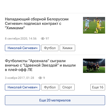
Нападающий сборной Белоруссии
Сигневич подписал контракт с
"Химками"
8 сентября 2020, 14:56
97
Николай Сигневич
Футбол
Химки
Футболисты "Арсенала" сыграли
вничью с "Црвеной Звездой" и вышли
в плей-офф ЛЕ
3 ноября 2017, 01:28
9
Николай Сигневич
Футбол
Спорт
Еще
16
Лига Европы УЕФА 2026-2027
Лацио
Еще
20
материалов
Витесс
Кельн (футбол)
Ницца