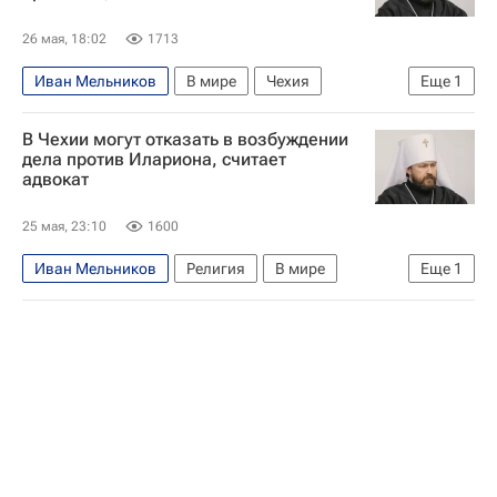
26 мая, 18:02
1713
Иван Мельников
В мире
Чехия
Еще
1
Митрополит Иларион (Алфеев)
В Чехии могут отказать в возбуждении
дела против Илариона, считает
адвокат
25 мая, 23:10
1600
Иван Мельников
Религия
В мире
Еще
1
Чехия