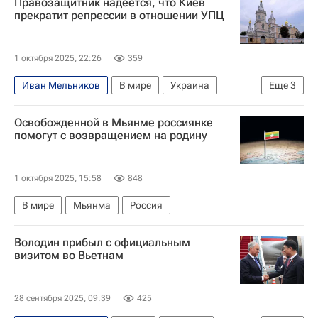
Правозащитник надеется, что Киев
прекратит репрессии в отношении УПЦ
1 октября 2025, 22:26
359
Иван Мельников
В мире
Украина
Еще
3
Украинская православная церковь
ООН
Освобожденной в Мьянме россиянке
Служба безопасности Украины
помогут с возвращением на родину
1 октября 2025, 15:58
848
В мире
Мьянма
Россия
Володин прибыл с официальным
визитом во Вьетнам
28 сентября 2025, 09:39
425