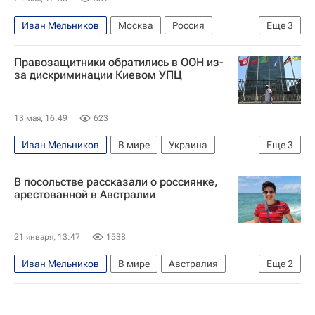
Иван Мельников
Москва
Россия
Еще
3
Вячеслав Володин
Владимир Путин
Правозащитники обратились в ООН из-
Госдума РФ
за дискриминации Киевом УПЦ
13 мая, 16:49
623
Иван Мельников
В мире
Украина
Еще
3
Антониу Гуттереш
ООН
В посольстве рассказали о россиянке,
Украинская православная церковь
арестованной в Австралии
21 января, 13:47
1538
Иван Мельников
В мире
Австралия
Еще
2
Россия
Энтони Альбанезе