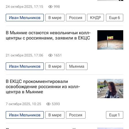
24 октября 2025, 17:15
998
Иван Мельников
В мире
Россия
КНДР
Еще
6
Пхеньян
Инна Святенко
Андрей Руденко
В Мьянме остаются невольничьи колл-
Госдума РФ
Совет Федерации РФ
ООН
центры с россиянами, заявили в ЕКЦС
21 октября 2025, 17:06
1651
Иван Мельников
В мире
Мьянма
В ЕКЦС прокомментировали
освобождение россиянки из колл-
центра в Мьянме
7 октября 2025, 10:25
5393
Иван Мельников
В мире
Россия
Еще
1
Мьянма