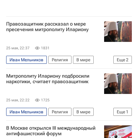
Правозащитник рассказал о мере
пресечения митрополиту Илариону
25 мая, 22:37
1831
Иван Мельников
Религия
В мире
Еще
2
Чехия
Митрополит Иларион (Алфеев)
Митрополиту Илариону подбросили
наркотики, считает правозащитник
25 мая, 22:22
1725
Иван Мельников
Религия
В мире
Еще
1
Чехия
В Москве открылся III международный
антифашистский форум