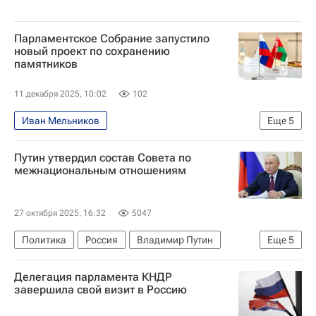
Парламентское Собрание запустило
новый проект по сохранению
памятников
11 декабря 2025, 10:02
102
Иван Мельников
Еще
5
Парламентское Собрание Союза Беларуси и России
Путин утвердил состав Совета по
В мире
Россия
Москва
межнациональным отношениям
Смоленская область
27 октября 2025, 16:32
5047
Политика
Россия
Владимир Путин
Еще
5
Игорь Баринов
Магомедсалам Магомедов
Делегация парламента КНДР
Федеральное агентство по делам национальностей (ФАДН России)
завершила свой визит в Россию
Совет Федерации РФ
Госдума РФ