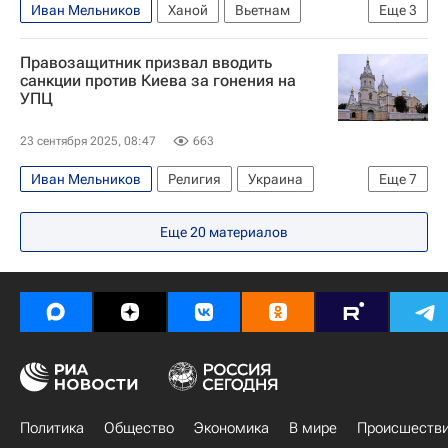
Иван Мельников
Ханой
Вьетнам
Еще
3
Вячеслав Володин
Александр Бабаков
Правозащитник призвал вводить
Госдума РФ
санкции против Киева за гонения на
УПЦ
23 сентября 2025, 08:47
663
Иван Мельников
Религия
Украина
Еще
7
США
Киев
Владимир Зеленский
Еще
20
материалов
Украинская православная церковь
ООН
Верховная Рада Украины
В мире
Политика
Общество
Экономика
В мире
Происшеств