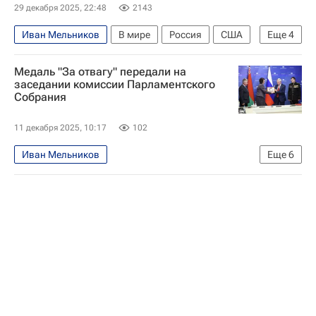
29 декабря 2025, 22:48
2143
Иван Мельников
В мире
Россия
США
Еще
4
Новгородская область
Владимир Путин
Медаль "За отвагу" передали на
Сергей Лавров
Госдума РФ
заседании комиссии Парламентского
Собрания
11 декабря 2025, 10:17
102
Иван Мельников
Еще
6
Парламентское Собрание Союза Беларуси и России
Москва
Белоруссия
Россия
Елена Афанасьева
Андрей Красов