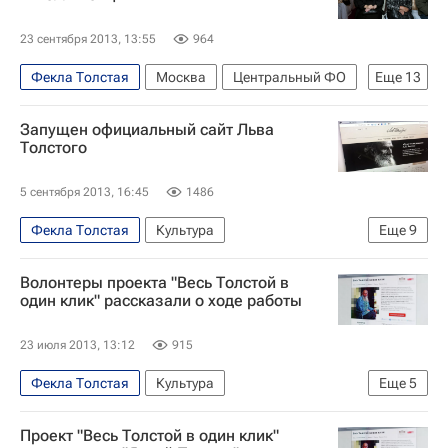
23 сентября 2013, 13:55
964
Фекла Толстая
Москва
Центральный ФО
Еще
13
Весь мир
Европа
Никас Сафронов
Запущен официальный сайт Льва
Татьяна Самойлова
Алексей Митрофанов
Толстого
Андрей Максимов (писатель)
Олег Митяев
5 сентября 2013, 16:45
1486
Лев Толстой (писатель)
Александр Невский
Фекла Толстая
Культура
Еще
9
Вера Васильева
Сергей Соловьев (режиссер)
Проект "Весь Толстой в один клик"
Европа
ГК "Галс"
Россия
Волонтеры проекта "Весь Толстой в
Весь мир
Лев Толстой (писатель)
один клик" рассказали о ходе работы
Ясная Поляна (музей)
ABBYY
ЛитРес
23 июля 2013, 13:12
915
Государственный музей Л. Н. Толстого
Фекла Толстая
Культура
Еще
5
Россия
Проект "Весь Толстой в один клик"
Европа
Проект "Весь Толстой в один клик"
Весь мир
Лев Толстой (писатель)
Россия