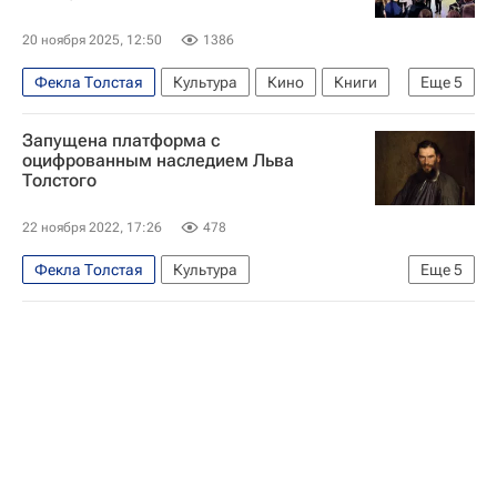
20 ноября 2025, 12:50
1386
Фекла Толстая
Культура
Кино
Книги
Еще
5
что почитать
Запущена платформа с
Центр "Космонавтика и авиация"
оцифрованным наследием Льва
Толстого
Большой театр
Максим Фадеев
Евгений Водолазкин
22 ноября 2022, 17:26
478
Фекла Толстая
Культура
Еще
5
Лев Толстой (писатель)
Владимир Толстой
Россия
Книги
Новости культуры