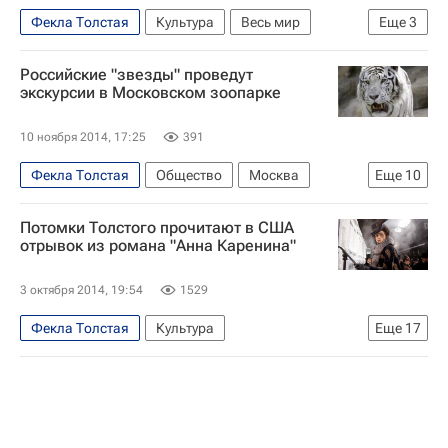
Фекла Толстая
Культура
Весь мир
Еще
3
Европа
Лев Толстой (писатель)
Россия
Российские "звезды" проведут
экскурсии в Московском зоопарке
10 ноября 2014, 17:25
391
Фекла Толстая
Общество
Москва
Еще
10
Европа
Центральный ФО
Весь мир
Потомки Толстого прочитают в США
Лев Толстой (писатель)
Илзе Лиепа
отрывок из романа "Анна Каренина"
Виктория Толстоганова
Евгений Стычкин
3 октября 2014, 19:54
1529
Наталья Колобова
Московский зоопарк
Фекла Толстая
Культура
Еще
17
Россия
Нью-Йорк (город)
Америка
Северная Америка
Весь мир
Европа
Нью-Йорк (штат)
США
Дмитрий Песков