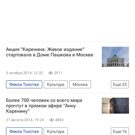
Лев Толстой (писатель)
Ингеборга Дапкунайте
Игорь Петренко
Елизавета Боярская
Ольга Дыховичная
Георгий Гречко
Google
YouTube
Россия
Акция "Каренина. Живое издание"
стартовала в Доме Пашкова в Москве
3 октября 2014, 12:32
2511
Фекла Толстая
Культура
Москва
Еще
25
Владивосток
Европа
Центральный ФО
Более 700 человек со всего мира
Весь мир
Сергей Гармаш
прочтут в прямом эфире "Анну
Каренину"
Лев Толстой (писатель)
27 августа 2014, 19:24
4892
Валерий Тодоровский
Ингеборга Дапкунайте
Егор Кончаловский
Николай Усков
Фекла Толстая
Культура
Еще
16