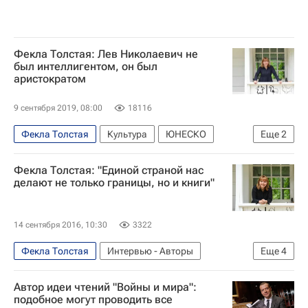
Фекла Толстая: Лев Николаевич не
был интеллигентом, он был
аристократом
9 сентября 2019, 08:00
18116
Фекла Толстая
Культура
ЮНЕСКО
Еще
2
Лев Толстой (писатель)
Книги
Фекла Толстая: "Единой страной нас
делают не только границы, но и книги"
14 сентября 2016, 10:30
3322
Фекла Толстая
Интервью - Авторы
Еще
4
Аналитика
Культура
Ясная Поляна
Автор идеи чтений "Войны и мира":
Фестиваль Tolstoy Weekend
подобное могут проводить все