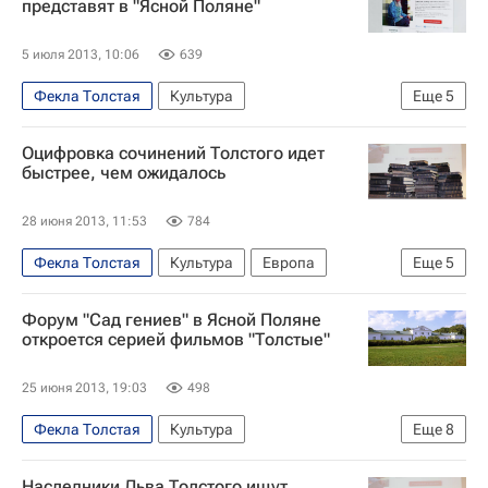
представят в "Ясной Поляне"
5 июля 2013, 10:06
639
Фекла Толстая
Культура
Еще
5
Проект "Весь Толстой в один клик"
Оцифровка сочинений Толстого идет
Ясная Поляна
Лев Толстой (писатель)
быстрее, чем ожидалось
ABBYY
РИА Новости
28 июня 2013, 11:53
784
Фекла Толстая
Культура
Европа
Еще
5
Весь мир
Лев Толстой (писатель)
ABBYY
Форум "Сад гениев" в Ясной Поляне
Проект "Весь Толстой в один клик"
Россия
откроется серией фильмов "Толстые"
25 июня 2013, 19:03
498
Фекла Толстая
Культура
Еще
8
Тульская область
Европа
Наследники Льва Толстого ищут