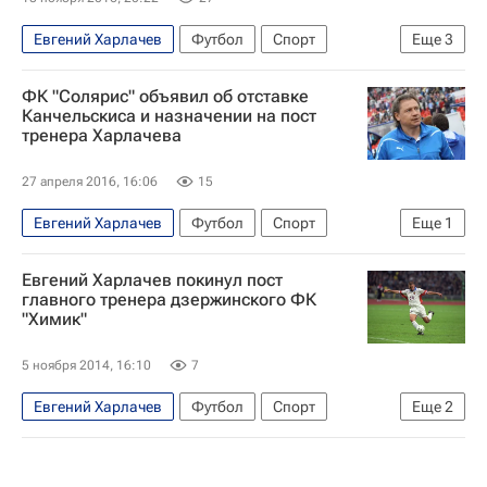
Евгений Харлачев
Футбол
Спорт
Еще
3
Заур Хапов
Дмитрий Лоськов
ФК "Солярис" объявил об отставке
Локомотив (Москва)
Канчельскиса и назначении на пост
тренера Харлачева
27 апреля 2016, 16:06
15
Евгений Харлачев
Футбол
Спорт
Еще
1
Андрей Канчельскис
Евгений Харлачев покинул пост
главного тренера дзержинского ФК
"Химик"
5 ноября 2014, 16:10
7
Евгений Харлачев
Футбол
Спорт
Еще
2
Первая лига
Химик (Дзержинск)