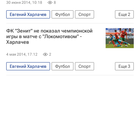
30 июня 2014, 10:18
8
Евгений Харлачев
Футбол
Спорт
Еще
2
Первая лига
Химик (Дзержинск)
ФК "Зенит" не показал чемпионской
игры в матче с "Локомотивом" -
Харлачев
4 мая 2014, 17:12
2
Евгений Харлачев
Футбол
Спорт
Еще
3
РПЛ 2026-2027 (Чемпионат России по футболу)
Локомотив (Москва)
Зенит