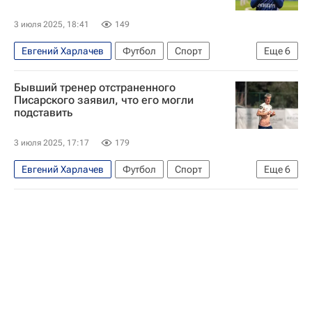
3 июля 2025, 18:41
149
Евгений Харлачев
Футбол
Спорт
Еще
6
Российский футбольный союз (РФС)
Бывший тренер отстраненного
Владимир Писарский (Сычевой)
Оренбург
Писарского заявил, что его могли
подставить
Сочи
Нижний Новгород
РПЛ 2026-2027 (Чемпионат России по футболу)
3 июля 2025, 17:17
179
Евгений Харлачев
Футбол
Спорт
Еще
6
Владимир Писарский (Сычевой)
Сочи
Нижний Новгород
Уфа
Валерий Карпин
РПЛ 2026-2027 (Чемпионат России по футболу)