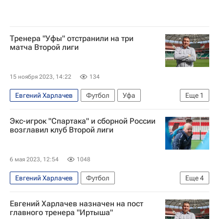
Тренера "Уфы" отстранили на три
матча Второй лиги
15 ноября 2023, 14:22
134
Евгений Харлачев
Футбол
Уфа
Еще
1
Артур Григорьянц
Экс-игрок "Спартака" и сборной России
возглавил клуб Второй лиги
6 мая 2023, 12:54
1048
Евгений Харлачев
Футбол
Еще
4
Денис Бояринцев
Сокол (Саратов)
Евгений Харлачев назначен на пост
Спартак Москва
Текстильщик (Иваново)
главного тренера "Иртыша"