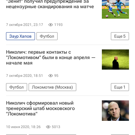
"Зенит" получил предупреждение за
нецензурные скандирования на матче
7 октября 2021, 23:17
1193
Заур Хапов
Футбол
Еще
5
Российский футбольный союз (РФС)
Николич: первые контакты с
Руй Витория
"Локомотивом" были в конце апреля —
начале мая
РПЛ 2026-2027 (Чемпионат России по футболу)
Зенит
Сандро Шварц
7 октября 2020, 18:51
95
Футбол
Локомотив (Москва)
Еще
1
Марко Николич
Николич сформировал новый
тренерский штаб московского
"Локомотива"
10 июня 2020, 18:26
5013