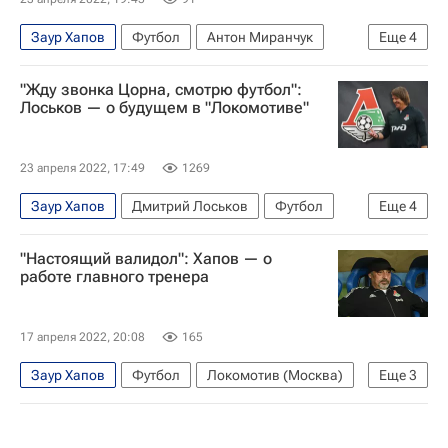
Заур Хапов
Футбол
Антон Миранчук
Еще
4
Станислав Магкеев
Локомотив (Москва)
"Жду звонка Цорна, смотрю футбол":
Краснодар
Лоськов — о будущем в "Локомотиве"
РПЛ 2026-2027 (Чемпионат России по футболу)
23 апреля 2022, 17:49
1269
Заур Хапов
Дмитрий Лоськов
Футбол
Еще
4
Локомотив (Москва)
Олег Пашинин
"Настоящий валидол": Хапов — о
Томас Цорн
Марвин Комппер
работе главного тренера
17 апреля 2022, 20:08
165
Заур Хапов
Футбол
Локомотив (Москва)
Еще
3
Сочи
Ян Кухта
Родриго (Родригао)