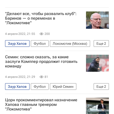
"Делают все, чтобы развалить клуб":
Баринов — о переменах в
"Локомотиве"
4 апреля 2022, 21:55
200
Заур Хапов
Футбол
Локомотив (Москва)
Еще
2
Валерий Баринов
Марвин Абель Комппер
Семин: сложно сказать, за какие
заслуги Комппер продолжит готовить
команду
4 апреля 2022, 21:29
81
Заур Хапов
Футбол
Юрий Семин
Еще
2
Марвин Абель Комппер
Локомотив (Москва)
Цорн прокомментировал назначение
Хапова главным тренером
"Локомотива"