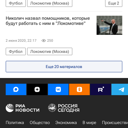
Футбол
Локомотив (Москва)
Еще
2
Юрий Батуренко
Марко Николич
Николич назвал помощников, которые
будут работать с ним в "Локомотиве"
2 июня 2020, 22:17
250
Футбол
Локомотив (Москва)
Еще
20
материалов
Политика
Общество
Экономика
В мире
Происшеств