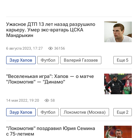
Ужасное ДТП 13 лет назад разрушило
карьеру. Умер экс-вратарь ЦСКА
Мандрыкин
6 августа 2023, 17:27
36156
Заур Хапов
Футбол
Валерий Газзаев
Еще
5
Руслан Нигматуллин
ПФК ЦСКА
Алания
"Веселенькая игра": Хапов — о матче
Верона
Авторы РИА Новости Спорт
"Локомотив" — "Динамо"
14 мая 2022, 19:20
58
Заур Хапов
Футбол
Локомотив (Москва)
Еще
2
РПЛ 2026-2027 (Чемпионат России по футболу)
"Локомотив" поздравил Юрия Семина
Динамо Москва
с 75-летием