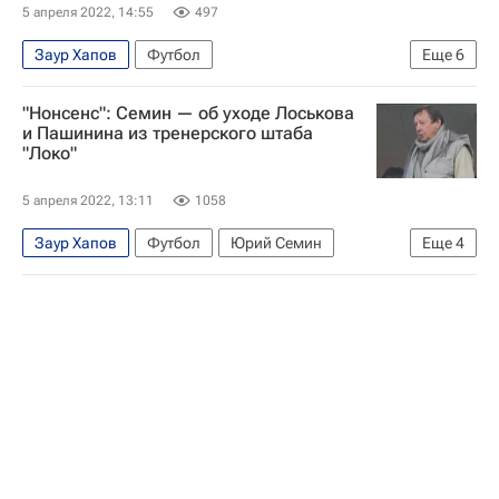
5 апреля 2022, 14:55
497
Заур Хапов
Футбол
Еще
6
РПЛ 2026-2027 (Чемпионат России по футболу)
"Нонсенс": Семин — об уходе Лоськова
Томас Цорн
Николай Наумов
и Пашинина из тренерского штаба
"Локо"
Локомотив (Москва)
Олег Пашинин
Дмитрий Лоськов
5 апреля 2022, 13:11
1058
Заур Хапов
Футбол
Юрий Семин
Еще
4
Локомотив (Москва)
РПЛ 2026-2027 (Чемпионат России по футболу)
Дмитрий Лоськов
Олег Пашинин