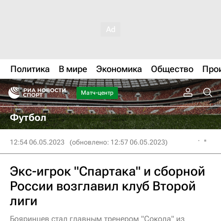
Политика
В мире
Экономика
Общество
Про
Матч-центр
Футбол
12:54 06.05.2023
(обновлено: 12:57 06.05.2023)
Экс-игрок "Спартака" и сборной
России возглавил клуб Второй
лиги
Бояринцев стал главным тренером "Сокола" из