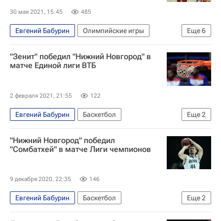
30 мая 2021, 15:45
485
Евгений Бабурин
Олимпийские игры
Еще
6
Баскетбол
Тимофей Мозгов
"Зенит" победил "Нижний Новгород" в
Андрей Воронцевич
Олимпиада 2020
матче Единой лиги ВТБ
Михаил Кулагин
Россия
2 февраля 2021, 21:55
122
Евгений Бабурин
Баскетбол
Еще
2
Зенит (Санкт-Петербург)
Нижний Новгород
"Нижний Новгород" победил
"Сомбатхей" в матче Лиги чемпионов
9 декабря 2020, 22:35
146
Евгений Бабурин
Баскетбол
Еще
2
Нижний Новгород
Иван Стребков