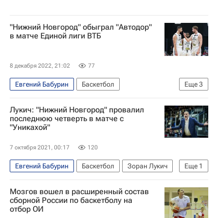
"Нижний Новгород" обыграл "Автодор"
в матче Единой лиги ВТБ
8 декабря 2022, 21:02
77
Евгений Бабурин
Баскетбол
Еще
3
Нижний Новгород
БК Автодор
Лукич: "Нижний Новгород" провалил
Иван Стребков
последнюю четверть в матче с
"Уникахой"
7 октября 2021, 00:17
120
Евгений Бабурин
Баскетбол
Зоран Лукич
Еще
1
Нижний Новгород
Мозгов вошел в расширенный состав
сборной России по баскетболу на
отбор ОИ