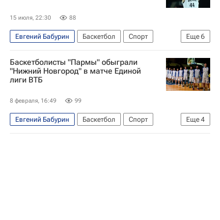
15 июля, 22:30
88
Евгений Бабурин
Баскетбол
Спорт
Еще
6
Евролига
Нижний Новгород
УНИКС
Баскетболисты "Пармы" обыграли
Спартак-Приморье
"Нижний Новгород" в матче Единой
лиги ВТБ
Кубок России по баскетболу (жен.)
Единая лига ВТБ
8 февраля, 16:49
99
Евгений Бабурин
Баскетбол
Спорт
Еще
4
Нижний Новгород
Джейлен Адамс
Нижний Новгород
Единая лига ВТБ