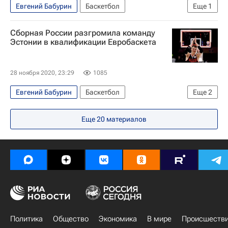
Евгений Бабурин
Баскетбол
Еще
1
Андрей Воронцевич
Сборная России разгромила команду
Эстонии в квалификации Евробаскета
28 ноября 2020, 23:29
1085
Евгений Бабурин
Баскетбол
Еще
2
Андрей Воронцевич
Иван Стребков
Еще
20
материалов
Политика
Общество
Экономика
В мире
Происшеств