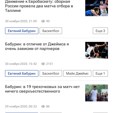
Движение к Евробаскету: сборная
России провела два матча отбора в
Таллине
30 ноября 2020, 21:09
90
Евгений Бабурин
Баскетбол
Еще
3
Виталий Фридзон
Андрей Воронцевич
Бабурин: в отличие от Джеймса я
Сергей Базаревич
очень зависим от партнеров
30 ноября 2020, 15:42
2151
Евгений Бабурин
Баскетбол
Майк Джеймс
Еще
1
Российская федерация баскетбола (РФБ)
Бабурин: в 19 трехочковых за матч нет
ничего сверхъестественного
29 ноября 2020, 00:23
86