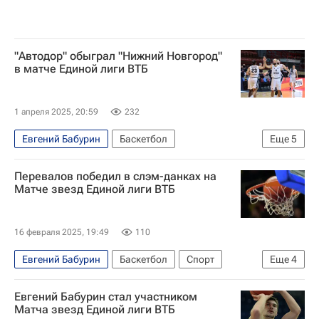
"Автодор" обыграл "Нижний Новгород"
в матче Единой лиги ВТБ
1 апреля 2025, 20:59
232
Евгений Бабурин
Баскетбол
Еще
5
Нижний Новгород
БК Автодор
Перевалов победил в слэм-данках на
Кубок России по баскетболу
Матче звезд Единой лиги ВТБ
Нижний Новгород
Единая лига ВТБ
16 февраля 2025, 19:49
110
Евгений Бабурин
Баскетбол
Спорт
Еще
4
Москва
Иван Ухов
Енисей
Евгений Бабурин стал участником
Единая лига ВТБ
Матча звезд Единой лиги ВТБ