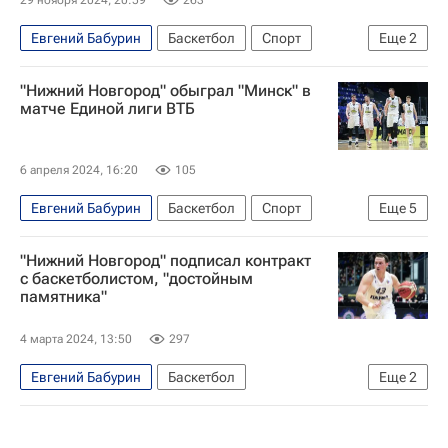
29 ноября 2024, 20:59
263
Евгений Бабурин
Баскетбол
Спорт
Еще
2
Нижний Новгород
Зенит (Санкт-Петербург)
"Нижний Новгород" обыграл "Минск" в
матче Единой лиги ВТБ
6 апреля 2024, 16:20
105
Евгений Бабурин
Баскетбол
Спорт
Еще
5
Минск
Григорий Мотовилов
"Нижний Новгород" подписал контракт
Нижний Новгород
Минск
с баскетболистом, "достойным
памятника"
Кубок России по баскетболу
4 марта 2024, 13:50
297
Евгений Бабурин
Баскетбол
Еще
2
Нижний Новгород
Единая лига ВТБ