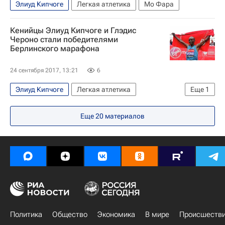
Элиуд Кипчоге
Легкая атлетика
Мо Фара
Кенийцы Элиуд Кипчоге и Глэдис
Чероно стали победителями
Берлинского марафона
24 сентября 2017, 13:21
6
Элиуд Кипчоге
Легкая атлетика
Еще
1
Другие виды спорта
Еще
20
материалов
Политика
Общество
Экономика
В мире
Происшеств