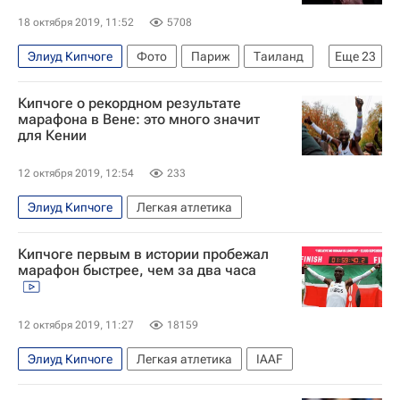
18 октября 2019, 11:52
5708
Элиуд Кипчоге
Фото
Париж
Таиланд
Еще
23
Ханой
Венгрия
ОАЭ
КНДР
Кипчоге о рекордном результате
Барселона (город)
Китай
Манхэттен
марафона в Вене: это много значит
для Кении
Эквадор
Афганистан
Москва
Владимир Путин
Ка-52 "Аллигатор"
12 октября 2019, 12:54
233
Ким Чен Ын
Валттери Боттас
Элиуд Кипчоге
Легкая атлетика
Кубок Европы по баскетболу
NASCAR
Эгейское море
Формула-1
Кипчоге первым в истории пробежал
марафон быстрее, чем за два часа
Военная операция Турции в Сирии
Алена Косторная
Тайфун "Хагибис"
12 октября 2019, 11:27
18159
Беспорядки в Каталонии
Сан-Паулу (город)
Элиуд Кипчоге
Легкая атлетика
IAAF