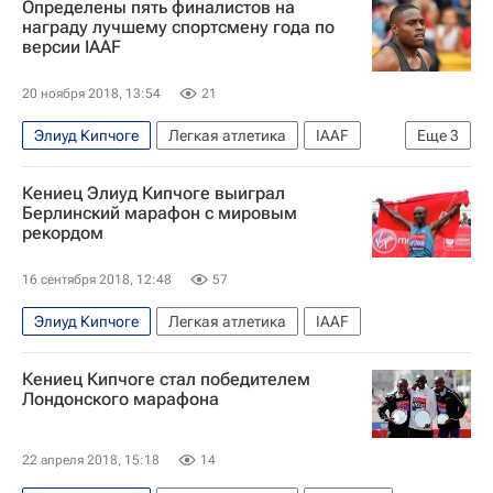
Определены пять финалистов на
награду лучшему спортсмену года по
версии IAAF
20 ноября 2018, 13:54
21
Элиуд Кипчоге
Легкая атлетика
IAAF
Еще
3
Арман Дюплантис
Кристиан Коулман
Кениец Элиуд Кипчоге выиграл
Кевин Майер
Берлинский марафон с мировым
рекордом
16 сентября 2018, 12:48
57
Элиуд Кипчоге
Легкая атлетика
IAAF
Кениец Кипчоге стал победителем
Лондонского марафона
22 апреля 2018, 15:18
14