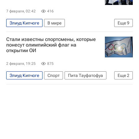
7 февраля, 02:42
416
Элиуд Кипчоге
В мире
Еще
9
Хиросима (префектура)
Италия
Кения
Стали известны спортсмены, которые
Филиппо Гранди
Ребека Андраде
ООН
понесут олимпийский флаг на
открытии ОИ
Управление Верховного комиссара ООН по делам беженцев
Зимние Олимпийские игры 2026
Спорт
2 февраля, 19:25
875
Элиуд Кипчоге
Спорт
Пита Тауфатофуа
Еще
2
Мартина Вальчепина
Зимние Олимпийские игры 2026