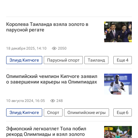
Королева Таиланда взяла золото в
парусной регате
18 декабря 2025, 14:10
2050
Элиуд Кипчоге
Парусный спорт
Таиланд
Еще
4
Паттайя
Маха Ватчиралонгкон
Малайзия
Олимпийский чемпион Кипчоге заявил
Спорт
о завершении карьеры на Олимпиадах
10 августа 2024, 16:05
248
Элиуд Кипчоге
Спорт
Олимпийские игры
Еще
6
Рио-де-Жанейро (город)
Лос-Анджелес
Эфиопский легкоатлет Тола побил
Токио
рекорд Олимпиады и взял золото