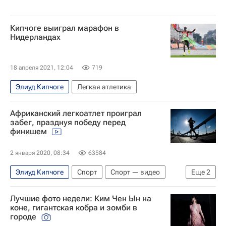
Кипчоге выиграл марафон в
Нидерландах
18 апреля 2021, 12:04
719
Элиуд Кипчоге
Легкая атлетика
Африканский легкоатлет проиграл
забег, празднуя победу перед
финишем
2 января 2020, 08:34
63584
Элиуд Кипчоге
Спорт
Спорт — видео
Еще
2
Бразилия
Сан-Паулу (город)
Лучшие фото недели: Ким Чен Ын на
коне, гигантская кобра и зомби в
городе