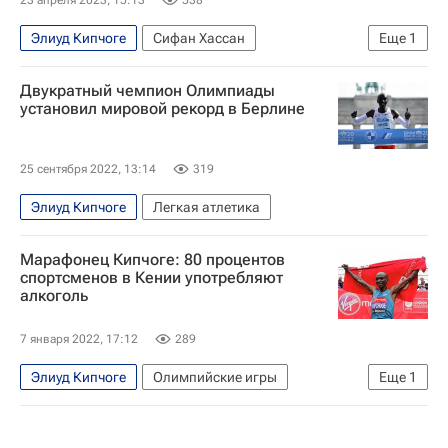
23 апреля 2023, 15:13
538
Элиуд Кипчоге
Сифан Хассан
Еще
1
Легкая атлетика
Двукратный чемпион Олимпиады
установил мировой рекорд в Берлине
25 сентября 2022, 13:14
319
Элиуд Кипчоге
Легкая атлетика
Марафонец Кипчоге: 80 процентов
спортсменов в Кении употребляют
алкоголь
7 января 2022, 17:12
289
Элиуд Кипчоге
Олимпийские игры
Еще
1
Вокруг спорта