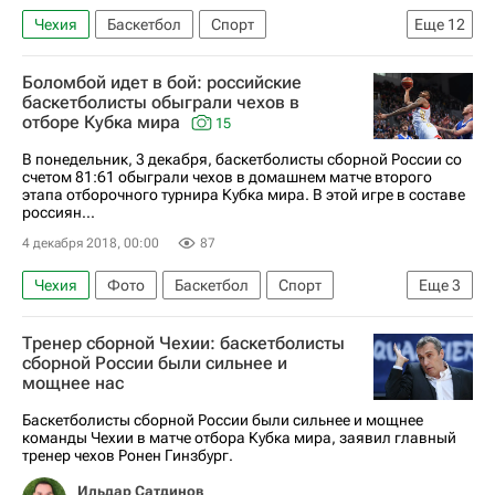
Чехия
Баскетбол
Спорт
Еще
12
Сергей Базаревич
Андрей Кириленко
Боломбой идет в бой: российские
Кубок мира по баскетболу
Россия
баскетболисты обыграли чехов в
отборе Кубка мира
15
Финляндия
Михаил Кулагин
В понедельник, 3 декабря, баскетболисты сборной России со
Никита Курбанов
Дмитрий Кулагин
счетом 81:61 обыграли чехов в домашнем матче второго
этапа отборочного турнира Кубка мира. В этой игре в составе
Семён Антонов
Сергей Карасев (баскетбол)
россиян...
Алексей Швед
Джоэль Боломбой
4 декабря 2018, 00:00
87
Чехия
Фото
Баскетбол
Спорт
Еще
3
Кубок мира по баскетболу
Россия
Тренер сборной Чехии: баскетболисты
Джоэль Боломбой
сборной России были сильнее и
мощнее нас
Баскетболисты сборной России были сильнее и мощнее
команды Чехии в матче отбора Кубка мира, заявил главный
тренер чехов Ронен Гинзбург.
Ильдар Сатдинов