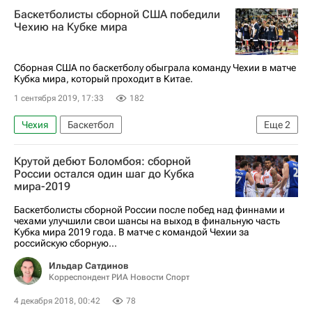
Баскетболисты сборной США победили
Чехию на Кубке мира
Сборная США по баскетболу обыграла команду Чехии в матче
Кубка мира, который проходит в Китае.
1 сентября 2019, 17:33
182
Чехия
Баскетбол
Еще
2
Кубок мира по баскетболу
США
Крутой дебют Боломбоя: сборной
России остался один шаг до Кубка
мира-2019
Баскетболисты сборной России после побед над финнами и
чехами улучшили свои шансы на выход в финальную часть
Кубка мира 2019 года. В матче с командой Чехии за
российскую сборную...
Ильдар Сатдинов
Корреспондент РИА Новости Спорт
4 декабря 2018, 00:42
78