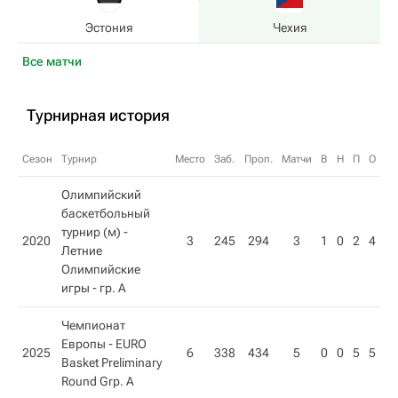
Эстония
Чехия
Все матчи
Турнирная история
Сезон
Турнир
Место
Заб.
Проп.
Матчи
В
Н
П
О
Олимпийский
баскетбольный
турнир (м) -
2020
3
245
294
3
1
0
2
4
Летние
Олимпийские
игры - гр. A
Чемпионат
Европы -
EURO
2025
6
338
434
5
0
0
5
5
Basket Preliminary
Round Grp. A