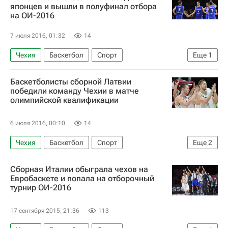
Испания
Хорватия
Томаш Саторански
японцев и вышли в полуфинал отбора
на ОИ-2016
Войтех Хрубан
7 июля 2016, 01:32
14
Чехия
Баскетбол
Спорт
Еще
1
Летние Олимпийские игры 2016
Баскетболисты сборной Латвии
победили команду Чехии в матче
олимпийской квалификации
6 июля 2016, 00:10
14
Чехия
Баскетбол
Спорт
Еще
2
Летние Олимпийские игры 2016
Латвия
Сборная Италии обыграла чехов на
Евробаскете и попала на отборочный
турнир ОИ-2016
17 сентября 2015, 21:36
113