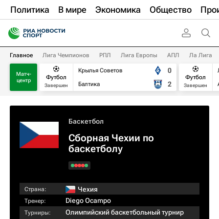
Политика
В мире
Экономика
Общество
Про
Главное
Лига Чемпионов
РПЛ
Лига Европы
АПЛ
Ла Лига
0
Крылья Советов
Матч-
Футбол
Футбол
центр
2
Балтика
Завершен
Завершен
Баскетбол
Сборная Чехии по
баскетболу
Чехия
Страна:
Diego Ocampo
Тренер:
Олимпийский баскетбольный турнир
Турниры: