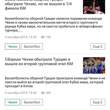
обыграли Чехию, но не вышли в 1/4
финала КМ
Баскетболисты сборной Греции нанесли поражение команде
Чехии в своем заключительном матче второго группового
раунда Кубка мира, но не смогли пробиться в четвертьфинал
турнира,...
9 сентября 2019, 14:33
156
Чехия
Баскетбол
Еще
2
Кубок мира по баскетболу
Греция
Сборная Чехии обыграла Турцию и
вышла во второй групповой этап КМ
Баскетболисты сборной Турции проиграли команде Чехии и не
смогли выйти во второй групповой этап Кубка мира, который
проходит в Китае.
5 сентября 2019, 13:43
209
Чехия
Баскетбол
Еще
2
Кубок мира по баскетболу
Турция