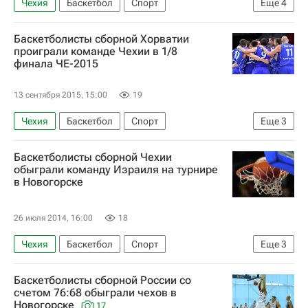
Чехия
Баскетбол
Спорт
Еще
4
Чемпионат Европы-2015 по баскетболу среди мужских команд. 5-20 сентября
Баскетболисты сборной Хорватии
Чемпионат Европы по баскетболу (Евробаскет)
проиграли команде Чехии в 1/8
финала ЧЕ-2015
Италия
Андреа Барньяни
13 сентября 2015, 15:00
19
Чехия
Баскетбол
Спорт
Еще
3
Чемпионат Европы-2015 по баскетболу среди мужских команд. 5-20 сентября
Баскетболисты сборной Чехии
Чемпионат Европы по баскетболу (Евробаскет)
обыграли команду Израиля на турнире
в Новогорске
Хорватия
26 июля 2014, 16:00
18
Чехия
Баскетбол
Спорт
Еще
3
Чемпионат Европы по баскетболу (Евробаскет)
Баскетболисты сборной России со
Россия
Израиль
счетом 76:68 обыграли чехов в
Новогорске
17