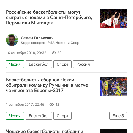
Российская федерация баскетбола (РФБ)
Российские баскетболисты могут
Кубок мира по баскетболу
Россия
сыграть с чехами в Санкт-Петербурге,
Перми или Мытищах
Семён Галькевич
Корреспондент РИА Новости Спорт
16 сентября 2018, 20:32
22
Чехия
Баскетбол
Спорт
Россия
Баскетболисты сборной Чехии
обыграли команду Румынии в матче
чемпионата Европы-2017
1 сентября 2017, 22:46
42
Чехия
Баскетбол
Спорт
Еще
5
Чемпионат Европы по баскетболу (Евробаскет)
Чешские баскетболисты победили