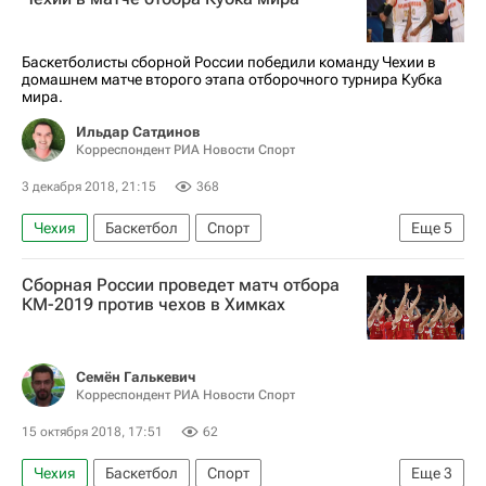
Баскетболисты сборной России победили команду Чехии в
домашнем матче второго этапа отборочного турнира Кубка
мира.
Ильдар Сатдинов
Корреспондент РИА Новости Спорт
3 декабря 2018, 21:15
368
Чехия
Баскетбол
Спорт
Еще
5
Кубок мира по баскетболу
Россия
Сборная России проведет матч отбора
Дмитрий Хвостов
Андрей Воронцевич
КМ-2019 против чехов в Химках
Джоэль Боломбой
Семён Галькевич
Корреспондент РИА Новости Спорт
15 октября 2018, 17:51
62
Чехия
Баскетбол
Спорт
Еще
3