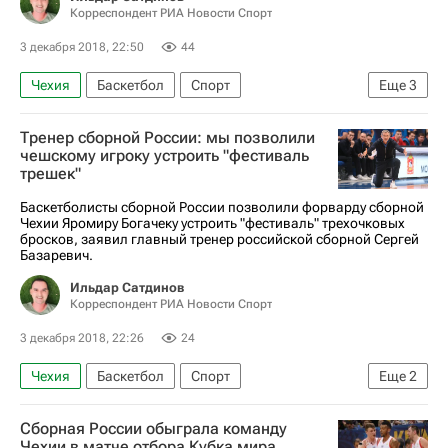
Корреспондент РИА Новости Спорт
3 декабря 2018, 22:50
44
Чехия
Баскетбол
Спорт
Еще
3
Ронен Гинзбург
Кубок мира по баскетболу
Тренер сборной России: мы позволили
Россия
чешскому игроку устроить "фестиваль
трешек"
Баскетболисты сборной России позволили форварду сборной
Чехии Яромиру Богачеку устроить "фестиваль" трехочковых
бросков, заявил главный тренер российской сборной Сергей
Базаревич.
Ильдар Сатдинов
Корреспондент РИА Новости Спорт
3 декабря 2018, 22:26
24
Чехия
Баскетбол
Спорт
Еще
2
Сергей Базаревич
Россия
Сборная России обыграла команду
Чехии в матче отбора Кубка мира