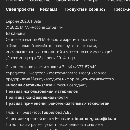
Политика
Общество
Экономика
В мире
Происшеств
Спецпроекты
Реклама
Продукты и сервисы
Пресс-ц
Версия 2023.1 Beta
© 2026 МИА «Россия сегодня»
Вакансии
Сетевое издание РИА Новости зарегистрировано
в Федеральной службе по надзору в сфере связи,
информационных технологий и массовых коммуникаций
(Роскомнадзор) 08 апреля 2014 года.
Свидетельство о регистрации Эл № ФС77-57640
Учредитель: Федеральное государственное унитарное
предприятие Международное информационное агентство
«Россия сегодня»
(МИА «Россия сегодня»).
Правила использования материалов
Политика конфиденциальности
Правила применения рекомендательных технологий
Главный редактор:
Гаврилова А.В.
Адрес электронной почты Редакции:
internet-group@ria.ru
По вопросам размещения пресс-релизов и рекламы