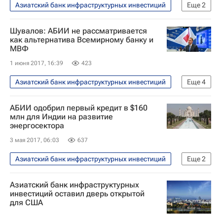
Азиатский банк инфраструктурных инвестиций
Еще
2
Экономика
Белоруссия
Шувалов: АБИИ не рассматривается
как альтернатива Всемирному банку и
МВФ
1 июня 2017, 16:39
423
Азиатский банк инфраструктурных инвестиций
Еще
4
Экономика
ПМЭФ-2017
АБИИ одобрил первый кредит в $160
Игорь Шувалов
Россия
млн для Индии на развитие
энергосектора
3 мая 2017, 06:03
637
Азиатский банк инфраструктурных инвестиций
Еще
2
Экономика
Индия
Азиатский банк инфраструктурных
инвестиций оставил дверь открытой
для США