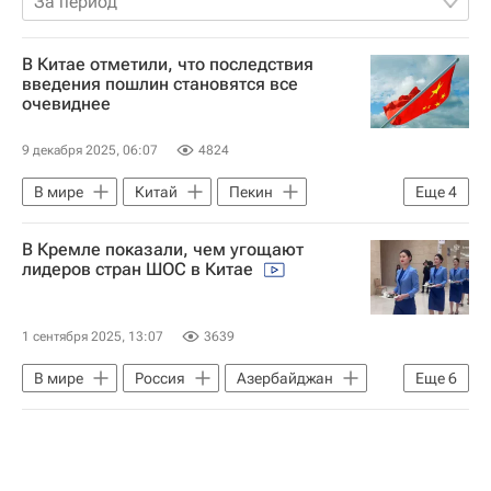
За период
В Китае отметили, что последствия
введения пошлин становятся все
очевиднее
9 декабря 2025, 06:07
4824
В мире
Китай
Пекин
Еще
4
Ли Цян
Новый банк развития
В Кремле показали, чем угощают
БРИКС
Всемирный банк
лидеров стран ШОС в Китае
1 сентября 2025, 13:07
3639
В мире
Россия
Азербайджан
Еще
6
Армения
Владимир Путин
ШОС
ООН
Евразийская экономическая комиссия