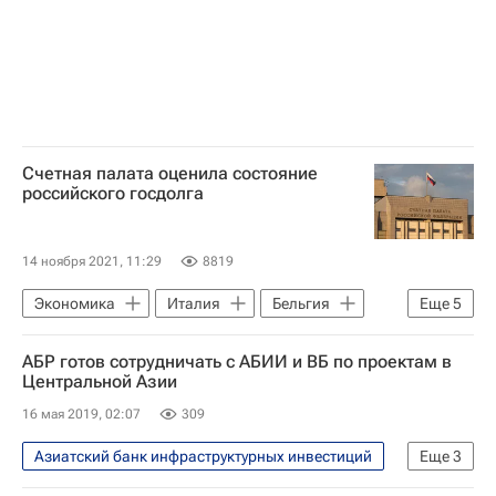
Счетная палата оценила состояние
российского госдолга
14 ноября 2021, 11:29
8819
Экономика
Италия
Бельгия
Еще
5
Всемирный банк
Евросоюз
МВФ
АБР готов сотрудничать с АБИИ и ВБ по проектам в
Алексей Саватюгин
Россия
Центральной Азии
16 мая 2019, 02:07
309
Азиатский банк инфраструктурных инвестиций
Еще
3
Экономика
Всемирный банк