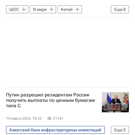
ШОС
В мире
Китай
Еще
8
Саммит ШОС в Китае в 2025 году
Владимир Путин
Азербайджан
Армения
Монголия
Си Цзиньпин
ООН
Евразийская экономическая комиссия
Путин разрешил резидентам России
получить выплаты по ценным бумагам
типа С
19 марта 2024, 18:22
21161
Азиатский банк инфраструктурных инвестиций
Еще
5