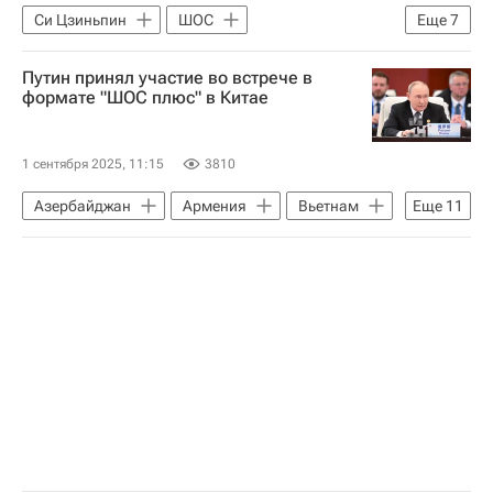
Си Цзиньпин
ШОС
Еще
7
Саммит ШОС в Китае в 2025 году
Путин принял участие во встрече в
В мире
Китай
Азербайджан
формате "ШОС плюс" в Китае
Тяньцзинь
ООН
Евразийская экономическая комиссия
1 сентября 2025, 11:15
3810
Азербайджан
Армения
Вьетнам
Еще
11
Евразийская экономическая комиссия
ООН
ШОС
Саммит ШОС в Китае в 2025 году
В мире
Владимир Путин
Нарендра Моди
Турция
Реджеп Тайип Эрдоган
Китай
Си Цзиньпин