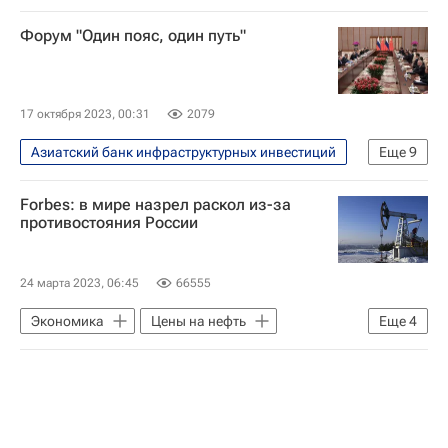
Экономика
Россия
Форум "Один пояс, один путь"
Владимир Путин
Центральный Банк РФ (ЦБ РФ)
Международный инвестиционный банк
17 октября 2023, 00:31
2079
Азиатский банк инфраструктурных инвестиций
Еще
9
Справки
Россия
Китай
Forbes: в мире назрел раскол из-за
Юго-Восточная Азия
Си Цзиньпин
противостояния России
Владимир Путин
Ху Цзиньтао
Евразийский экономический союз
24 марта 2023, 06:45
66555
Форум "Один пояс - один путь"
Экономика
Цены на нефть
Еще
4
Россия
БРИКС
Евросоюз
Forbes