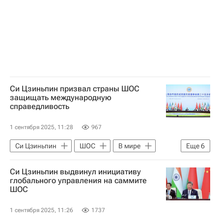
Саммит ШОС в Китае в 2025 году
Си Цзиньпин призвал страны ШОС
защищать международную
справедливость
1 сентября 2025, 11:28
967
Си Цзиньпин
ШОС
В мире
Еще
6
Китай
Тяньцзинь
Азербайджан
Си Цзиньпин выдвинул инициативу
Евразийская экономическая комиссия
глобального управления на саммите
ШОС
ООН
Саммит ШОС в Китае в 2025 году
1 сентября 2025, 11:26
1737