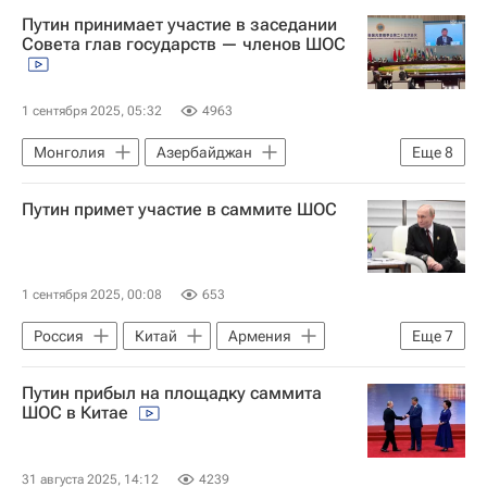
Путин принимает участие в заседании
Совета глав государств — членов ШОС
1 сентября 2025, 05:32
4963
Монголия
Азербайджан
Еще
8
Армения
Си Цзиньпин
ШОС
Путин примет участие в саммите ШОС
ООН
Евразийская экономическая комиссия
В мире
Владимир Путин
1 сентября 2025, 00:08
653
Саммит ШОС в Китае в 2025 году
Россия
Китай
Армения
Еще
7
Владимир Путин
Юрий Ушаков
Путин прибыл на площадку саммита
Никол Пашинян
ШОС
ООН
ШОС в Китае
Евразийская экономическая комиссия
Саммит ШОС в Китае в 2025 году
31 августа 2025, 14:12
4239