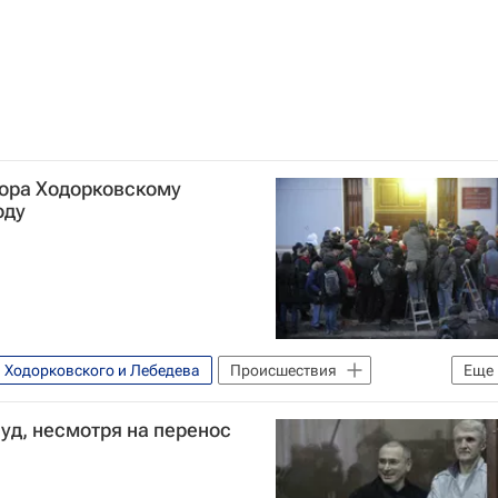
вора Ходорковскому
оду
в Ходорковского и Лебедева
Происшествия
Еще
дорковскому и Лебедеву
суд, несмотря на перенос