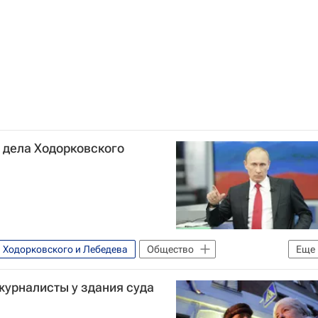
е дела Ходорковского
в Ходорковского и Лебедева
Общество
Еще
миром Путиным. Продолжение" в 2010 году
журналисты у здания суда