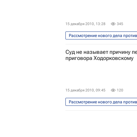
15 декабря 2010, 13:28
345
Рассмотрение нового дела проти
Перенос оглашения приговора Хо
Суд не называет причину 
Новое обвинение Ходорковскому
приговора Ходорковскому
15 декабря 2010, 09:45
120
Рассмотрение нового дела проти
Перенос оглашения приговора Хо