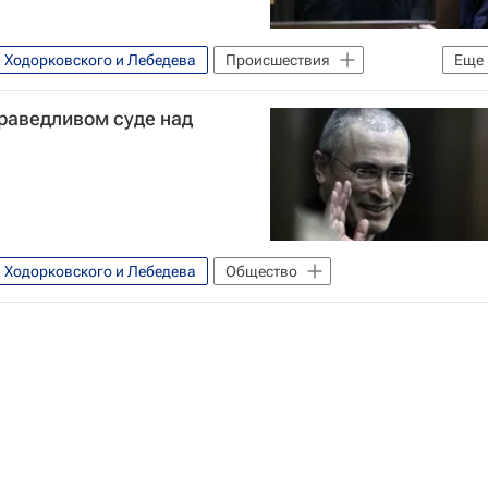
в Ходорковского и Лебедева
Происшествия
Еще
дорковскому и Лебедеву
раведливом суде над
в Ходорковского и Лебедева
Общество