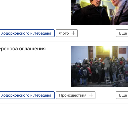
в Ходорковского и Лебедева
Фото
Еще
дорковскому и Лебедеву
переноса оглашения
Оглашение приговора Ходорковскому и Лебедеву
в Ходорковского и Лебедева
Происшествия
Еще
дорковскому и Лебедеву