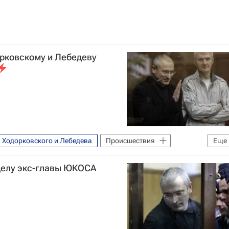
рковскому и Лебедеву
в Ходорковского и Лебедева
Происшествия
Еще
дорковскому и Лебедеву
 делу экс-главы ЮКОСА