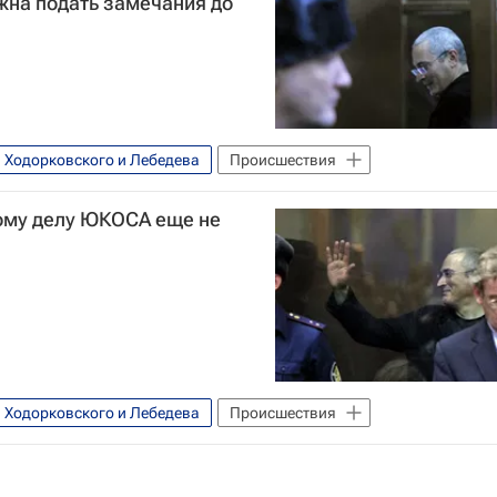
жна подать замечания до
в Ходорковского и Лебедева
Происшествия
рому делу ЮКОСА еще не
в Ходорковского и Лебедева
Происшествия