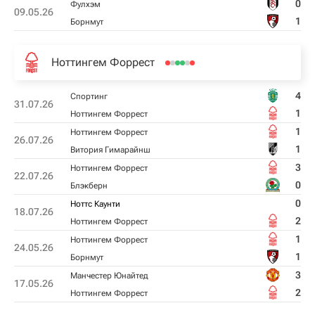
0
Фулхэм
09.05.26
1
Борнмут
Ноттингем Форрест
4
Спортинг
31.07.26
1
Ноттингем Форрест
1
Ноттингем Форрест
26.07.26
1
Витория Гимарайнш
3
Ноттингем Форрест
22.07.26
0
Блэкберн
0
Ноттс Каунти
18.07.26
2
Ноттингем Форрест
1
Ноттингем Форрест
24.05.26
1
Борнмут
3
Манчестер Юнайтед
17.05.26
2
Ноттингем Форрест