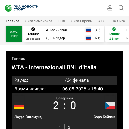
Главное
Лига Чемпионов
РПЛ
Лига Европы
АПЛ
Ла Лига
3
3
А. Калинская
Е
Матч-
Теннис
Теннис
центр
6
6
Д. Шнайдер
К
Завершен
2-й сет
Теннис
WTA
- Internazionali BNL d'Italia
Раунд:
1/64 финала
Время начала:
06.05.2026 в 15:40
Завершен
2
:
0
Лаура Зигемунд
Сара Бейлек
1
2