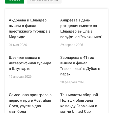
Андреева и Шнайдер
Андреева в день
вышли в финал
рождения вместе со
престижного турнира в
Шнайдер вышла в
Мадриде
полуфинал "тысячника"
01 мая 2026
29 апреля 2026
Швентек вышла в
Звонарева в 41 год
четвертьфинал турнира
вышла в финал
в Штутгарте
"тысячника" в Дубае в
парах
15 апреля 2026
20 февраля 2026
Самсонова проиграла в
Теннисисты сборной
первом круге Australian
Польши обыграли
Open, упустив два
команду Германии в
матчбола
матче United Cup