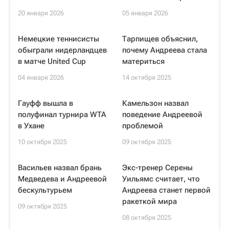
20 января 2026
05 января 2026
Немецкие теннисисты
Тарпищев объяснил,
обыграли нидерландцев
почему Андреева стала
в матче United Cup
материться
04 января 2026
14 октября 2025
Гауфф вышла в
Камельзон назвал
полуфинал турнира WTA
поведение Андреевой
в Ухане
проблемой
10 октября 2025
09 октября 2025
Васильев назвал брань
Экс-тренер Серены
Медведева и Андреевой
Уильямс считает, что
бескультурьем
Андреева станет первой
ракеткой мира
09 октября 2025
08 октября 2025