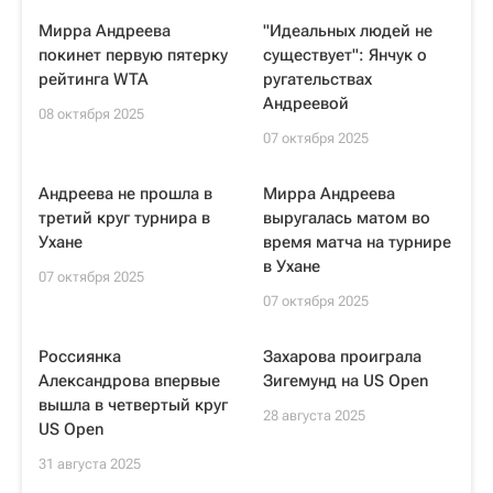
Мирра Андреева
"Идеальных людей не
покинет первую пятерку
существует": Янчук о
рейтинга WTA
ругательствах
Андреевой
08 октября 2025
07 октября 2025
Андреева не прошла в
Мирра Андреева
третий круг турнира в
выругалась матом во
Ухане
время матча на турнире
в Ухане
07 октября 2025
07 октября 2025
Россиянка
Захарова проиграла
Александрова впервые
Зигемунд на US Open
вышла в четвертый круг
28 августа 2025
US Open
31 августа 2025