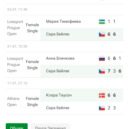
23.07, 17:40
1
1
Мария Тимофеева
Livesport
Female
Prague
Single
Open
6
6
Сара Бейлек
21.07, 15:55
6
6
1
Анна Блинкова
Livesport
Female
Prague
Single
Open
7
3
6
Сара Бейлек
17.07, 21:15
6
6
Клара Таусон
Athens
Female
Open
Single
2
3
Сара Бейлек
Общее
Лаура Зигемунд