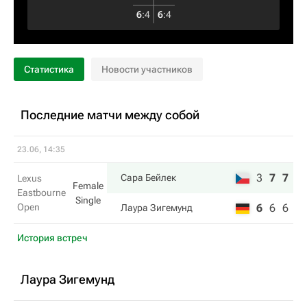
6
:
4
6
:
4
Статистика
Новости участников
Последние матчи между собой
23.06, 14:35
3
7
7
Сара Бейлек
Lexus
Female
Eastbourne
Single
Open
6
6
6
Лаура Зигемунд
История встреч
Лаура Зигемунд