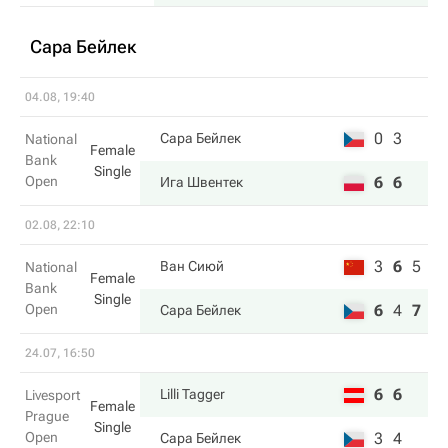
Сара Бейлек
04.08, 19:40
0
3
Сара Бейлек
National
Female
Bank
Single
Open
6
6
Ига Швентек
02.08, 22:10
3
6
5
Ван Сиюй
National
Female
Bank
Single
Open
6
4
7
Сара Бейлек
24.07, 16:50
6
6
Lilli Tagger
Livesport
Female
Prague
Single
Open
3
4
Сара Бейлек