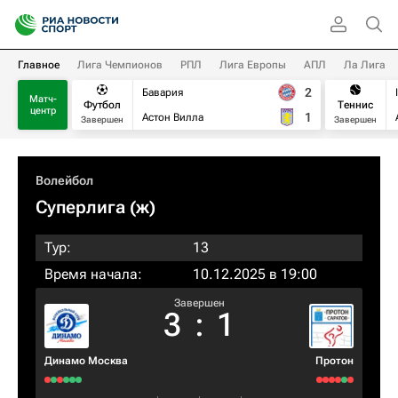
Главное
Лига Чемпионов
РПЛ
Лига Европы
АПЛ
Ла Лига
2
Бавария
Матч-
Футбол
Теннис
центр
1
Астон Вилла
Завершен
Завершен
Волейбол
Суперлига (ж)
Тур:
13
Время начала:
10.12.2025 в 19:00
Завершен
3
:
1
Динамо Москва
Протон