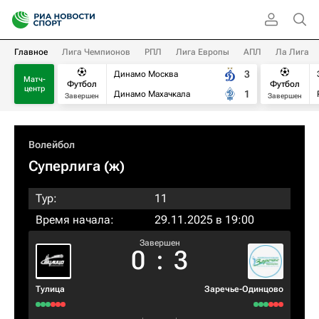
Главное
Лига Чемпионов
РПЛ
Лига Европы
АПЛ
Ла Лига
3
Динамо Москва
Матч-
Футбол
Футбол
центр
1
Динамо Махачкала
Завершен
Завершен
Волейбол
Суперлига (ж)
Тур:
11
Время начала:
29.11.2025 в 19:00
Завершен
0
:
3
Тулица
Заречье-Одинцово