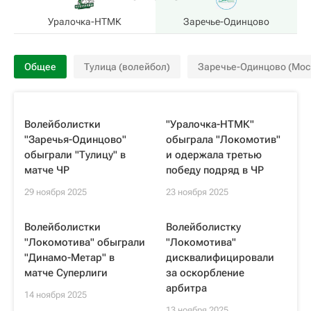
Уралочка-НТМК
Заречье-Одинцово
Общее
Тулица (волейбол)
Заречье-Одинцово (Моск
Волейболистки
"Уралочка-НТМК"
"Заречья-Одинцово"
обыграла "Локомотив"
обыграли "Тулицу" в
и одержала третью
матче ЧР
победу подряд в ЧР
29 ноября 2025
23 ноября 2025
Волейболистки
Волейболистку
"Локомотива" обыграли
"Локомотива"
"Динамо-Метар" в
дисквалифицировали
матче Суперлиги
за оскорбление
арбитра
14 ноября 2025
13 ноября 2025