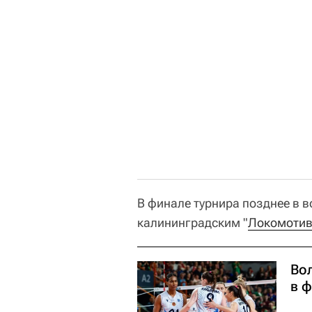
В финале турнира позднее в в
калининградским "
Локомоти
Во
в 