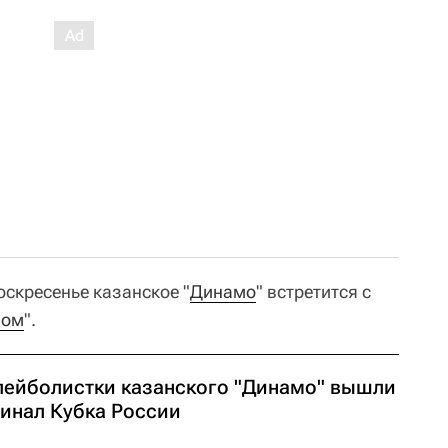
оскресенье казанское "
Динамо
" встретится с
вом
".
лейболистки казанского "Динамо" вышли
финал Кубка России