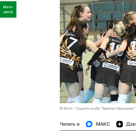
Матч-
центр
© Фото : Соцсети клуба "Заречье-Одинцово"
Читать в
МАКС
Дзе