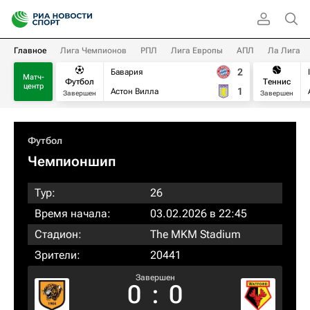
Главное
Лига Чемпионов
РПЛ
Лига Европы
АПЛ
Ла Лига
2
Бавария
Матч-
Футбол
Теннис
центр
1
Астон Вилла
Завершен
Завершен
Футбол
Чемпионшип
Тур:
26
Время начала:
03.02.2026 в 22:45
Стадион:
The MKM Stadium
Зрители:
20441
Завершен
0
:
0