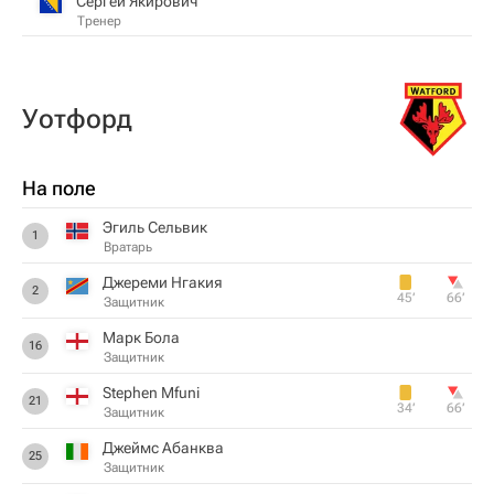
Сергей Якирович
Тренер
Уотфорд
На поле
Эгиль Сельвик
1
Вратарь
Джереми Нгакия
2
45‎’‎
66‎’‎
Защитник
Марк Бола
16
Защитник
Stephen Mfuni
21
34‎’‎
66‎’‎
Защитник
Джеймс Абанква
25
Защитник