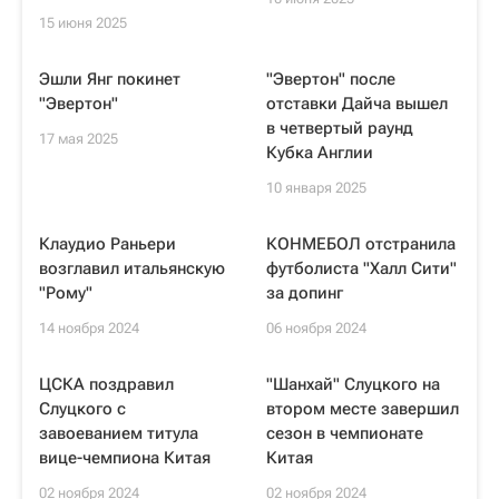
15 июня 2025
Эшли Янг покинет
"Эвертон" после
"Эвертон"
отставки Дайча вышел
в четвертый раунд
17 мая 2025
Кубка Англии
10 января 2025
Клаудио Раньери
КОНМЕБОЛ отстранила
возглавил итальянскую
футболиста "Халл Сити"
"Рому"
за допинг
14 ноября 2024
06 ноября 2024
ЦСКА поздравил
"Шанхай" Слуцкого на
Слуцкого с
втором месте завершил
завоеванием титула
сезон в чемпионате
вице-чемпиона Китая
Китая
02 ноября 2024
02 ноября 2024