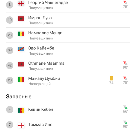
Георгий Чакветадзе
8
75‎’‎
Полузащитник
Имран Луза
10
Полузащитник
Нампалис Менди
23
Полузащитник
Эдо Кайембе
39
Полузащитник
Othmane Maamma
42
90‎’‎
Полузащитник
Мамаду Думбия
20
72‎’‎
75‎’‎
Нападающий
Запасные
Кевин Кебен
4
66‎’‎
Томмас Инс
7
90‎’‎