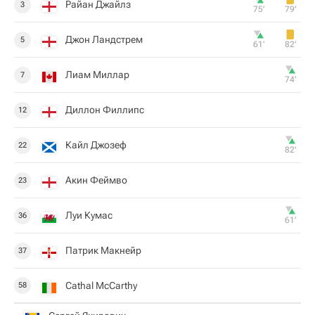
Райан Джайлз
3
75‎’‎
79‎’‎
Джон Ландстрем
5
61‎’‎
82‎’‎
Лиам Миллар
7
74‎’‎
Диллон Филлипс
12
Кайл Джозеф
22
82‎’‎
Акин Феймво
23
Луи Кумас
36
61‎’‎
Патрик Макнейр
37
Cathal McCarthy
58