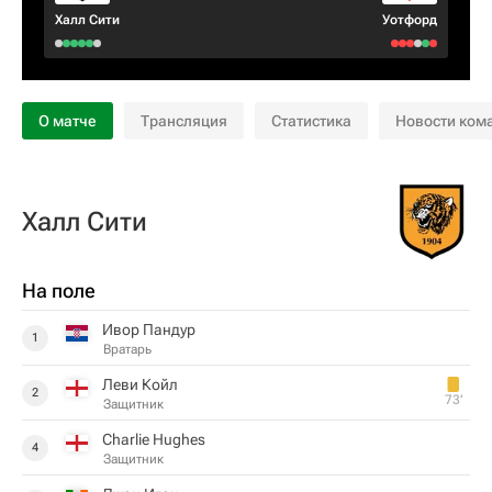
Халл Сити
Уотфорд
О матче
Трансляция
Статистика
Новости ком
Халл Сити
На поле
Ивор Пандур
1
Вратарь
Леви Койл
2
73‎’‎
Защитник
Charlie Hughes
4
Защитник