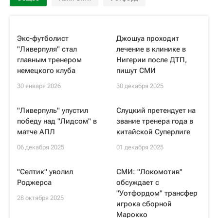
Экс-футболист
Джошуа проходит
"Ливерпуля" стал
лечение в клинике в
главным тренером
Нигерии после ДТП,
немецкого клуба
пишут СМИ
30 января 2026
30 декабря 2025
"Ливерпуль" упустил
Слуцкий претендует на
победу над "Лидсом" в
звание тренера года в
матче АПЛ
китайской Суперлиге
06 декабря 2025
01 декабря 2025
"Селтик" уволил
СМИ: "Локомотив"
Роджерса
обсуждает с
"Уотфордом" трансфер
28 октября 2025
игрока сборной
Марокко