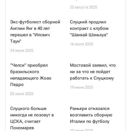
25 августа 2025
Экс-футболист сборной
Слуцкий продлил
Англии Янг в 40 лет
контракт с клубом
перешел в "Ипсвич
"Шанхай Шэньхуа"
Таун"
16 июля 2025
24 июля 2025
"Челси" приобрел
Мостовой заявил, что
бразильского
ни за что не пойдет
нападающего Жоао
работать к Слуцкому
Педро
19 июня 2025
02 июля 2025
Слуцкого больше
Раньери отказался
никогда не позовут в
возглавить сборную
ЦСКА, считает
Италии по футболу
Пономарев
10 июня 2025