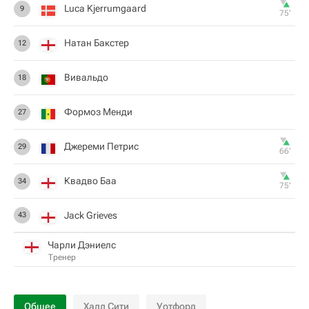
Luca Kjerrumgaard
9
75‎’‎
Натан Бакстер
12
Вивальдо
18
Формоз Менди
27
Джереми Петрис
29
66‎’‎
Квадво Баа
34
75‎’‎
Jack Grieves
43
Чарли Дэниелс
Тренер
Общее
Халл Сити
Уотфорд