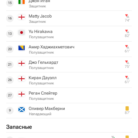
Джон Иган
15
Защитник
Matty Jacob
16
74‎’‎
Защитник
Yu Hirakawa
13
82‎’‎
Полузащитник
Амир Хаджиахметович
20
61‎’‎
Полузащитник
Джо Гельхардт
21
75‎’‎
Полузащитник
Киран Дауэлл
26
61‎’‎
Полузащитник
Реган Слейтер
27
Полузащитник
Оливер Макберни
9
87‎’‎
Нападающий
Запасные