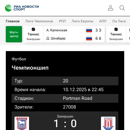
Главное
Лига Чемпионов
РПЛ
Лига Европы
АПЛ
Ла Лига
3
3
А. Калинская
Матч-
Теннис
Теннис
центр
6
6
Д. Шнайдер
Завершен
Завершен
Футбол
Чемпионшип
Тур:
20
Время начала:
10.12.2025 в 22:45
Стадион:
Portman Road
Зрители:
27008
Завершен
1
:
0