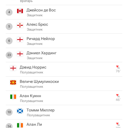
Вратарь
Джейсон де Вос
4
Защитник
Алекс Брюс
5
Защитник
Ричард Нейлор
6
Защитник
Дэниел Хардинг
23
Защитник
Дэвид Норрис
76‎’‎
Полузащитник
Величе Шумуликоски
Полузащитник
Алан Куинн
46‎’‎
Полузащитник
Томми Миллер
10
Полузащитник
Алан Ли
14