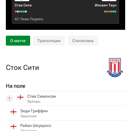
Сток Сити
Ипсвич Таун
42‎’‎
Лиам Лоуренс
О матче
Трансляция
Статистика
Сток Сити
На поле
Стив Симонсен
1
Вратарь
Энди Гриффин
Защитник
Райан Шоукросс
Защитник