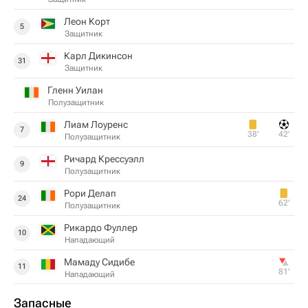
Леон Корт
5
Защитник
Карл Дикинсон
31
Защитник
Гленн Уилан
Полузащитник
Лиам Лоуренс
7
38‎’‎
42‎’‎
Полузащитник
Ричард Крессуэлл
9
Полузащитник
Рори Делап
24
62‎’‎
Полузащитник
Рикардо Фуллер
10
Нападающий
Мамаду Сидибе
11
81‎’‎
Нападающий
Запасные