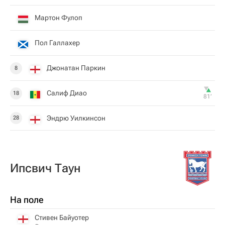
Мартон Фулоп
Пол Галлахер
Джонатан Паркин
8
Салиф Диао
18
81‎’‎
Эндрю Уилкинсон
28
Ипсвич Таун
На поле
Стивен Байуотер