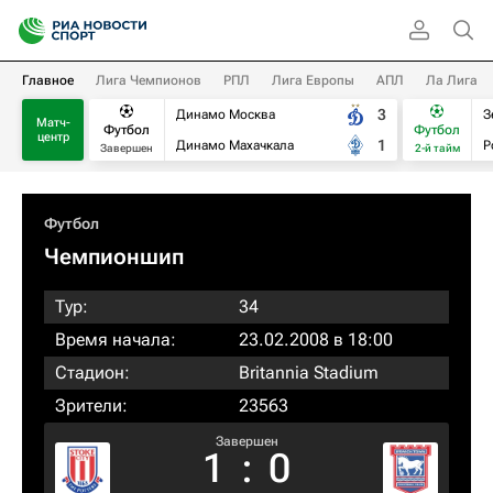
Главное
Лига Чемпионов
РПЛ
Лига Европы
АПЛ
Ла Лига
3
Динамо Москва
З
Матч-
Футбол
Футбол
центр
1
Динамо Махачкала
Р
Завершен
2-й тайм
Футбол
Чемпионшип
Тур:
34
Время начала:
23.02.2008 в 18:00
Стадион:
Britannia Stadium
Зрители:
23563
Завершен
1
:
0