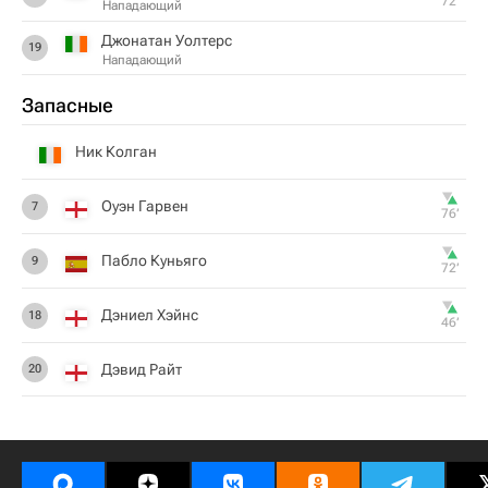
72‎’‎
Нападающий
Джонатан Уолтерс
19
Нападающий
Запасные
Ник Колган
Оуэн Гарвен
7
76‎’‎
Пабло Куньяго
9
72‎’‎
Дэниел Хэйнс
18
46‎’‎
Дэвид Райт
20