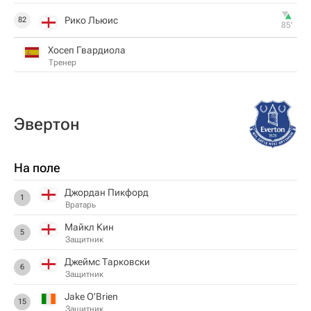
Рико Льюис
82
85‎’‎
Хосеп Гвардиола
Тренер
Эвертон
На поле
Джордан Пикфорд
1
Вратарь
Майкл Кин
5
Защитник
Джеймс Тарковски
6
Защитник
Jake O'Brien
15
Защитник