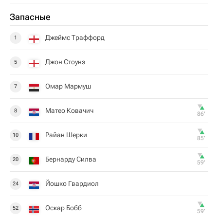
Запасные
Джеймс Траффорд
1
Джон Стоунз
5
Омар Мармуш
7
Матео Ковачич
8
86‎’‎
Райан Шерки
10
85‎’‎
Бернарду Силва
20
59‎’‎
Йошко Гвардиол
24
Оскар Бобб
52
59‎’‎