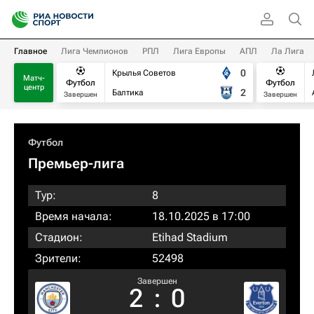
Главное
Лига Чемпионов
РПЛ
Лига Европы
АПЛ
Ла Лига
0
Крылья Советов
Матч-
Футбол
Футбол
центр
2
Балтика
Завершен
Завершен
Футбол
Премьер-лига
Тур:
8
Время начала:
18.10.2025 в 17:00
Стадион:
Etihad Stadium
Зрители:
52498
Завершен
2
:
0