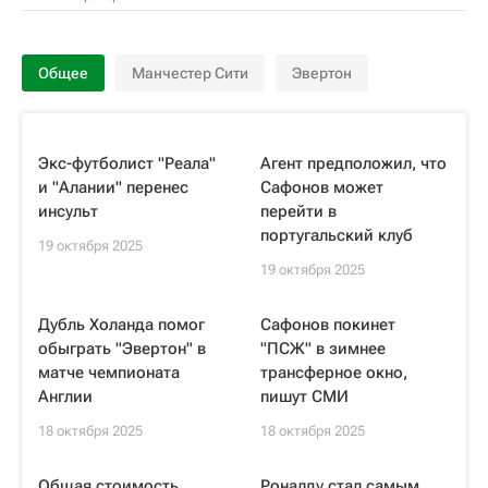
Общее
Манчестер Сити
Эвертон
Экс-футболист "Реала"
Агент предположил, что
и "Алании" перенес
Сафонов может
инсульт
перейти в
португальский клуб
19 октября 2025
19 октября 2025
Дубль Холанда помог
Сафонов покинет
обыграть "Эвертон" в
"ПСЖ" в зимнее
матче чемпионата
трансферное окно,
Англии
пишут СМИ
18 октября 2025
18 октября 2025
Общая стоимость
Роналду стал самым