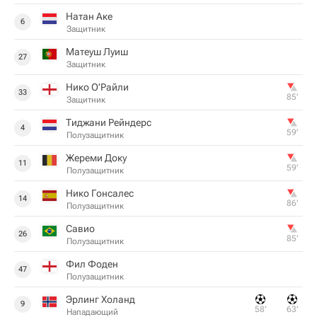
Натан Аке
6
Защитник
Матеуш Луиш
27
Защитник
Нико О’Райли
33
85‎’‎
Защитник
Тиджани Рейндерс
4
59‎’‎
Полузащитник
Жереми Доку
11
59‎’‎
Полузащитник
Нико Гонсалес
14
86‎’‎
Полузащитник
Савио
26
85‎’‎
Полузащитник
Фил Фоден
47
Полузащитник
Эрлинг Холанд
9
58‎’‎
63‎’‎
Нападающий