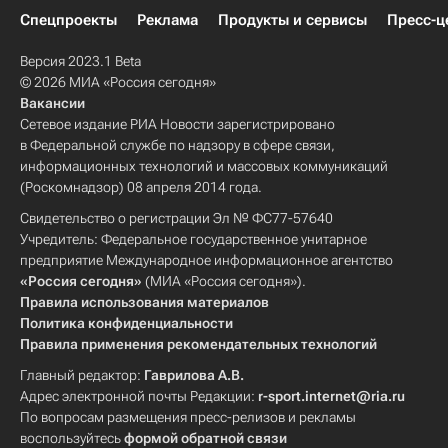
Спецпроекты
Реклама
Продукты и сервисы
Пресс-ц
Версия 2023.1 Beta
© 2026 МИА «Россия сегодня»
Вакансии
Сетевое издание РИА Новости зарегистрировано
в Федеральной службе по надзору в сфере связи,
информационных технологий и массовых коммуникаций
(Роскомнадзор) 08 апреля 2014 года.
Свидетельство о регистрации Эл № ФС77-57640
Учредитель: Федеральное государственное унитарное
предприятие Международное информационное агентство
«Россия сегодня»
(МИА «Россия сегодня»).
Правила использования материалов
Политика конфиденциальности
Правила применения рекомендательных технологий
Главный редактор:
Гаврилова А.В.
Адрес электронной почты Редакции:
r-sport.internet@ria.ru
По вопросам размещения пресс-релизов и рекламы
воспользуйтесь
формой обратной связи