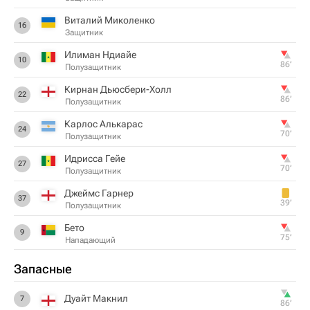
Виталий Миколенко
16
Защитник
Илиман Ндиайе
10
86‎’‎
Полузащитник
Кирнан Дьюсбери-Холл
22
86‎’‎
Полузащитник
Карлос Алькарас
24
70‎’‎
Полузащитник
Идрисса Гейе
27
70‎’‎
Полузащитник
Джеймс Гарнер
37
39‎’‎
Полузащитник
Бето
9
75‎’‎
Нападающий
Запасные
Дуайт Макнил
7
86‎’‎