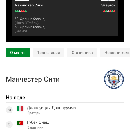
Манчестер Сити
Эвертон
58‎’‎
Эрлинг Холанд
(
Нико О’Райли
)
63‎’‎
Эрлинг Холанд
(
Савио
)
О матче
Трансляция
Статистика
Новости ком
Манчестер Сити
На поле
Джанлуиджи Доннарумма
25
Вратарь
Рубен Диаш
3
Защитник