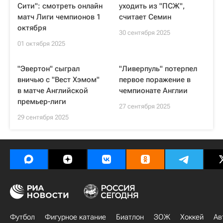
Сити": смотреть онлайн
уходить из "ПСЖ",
матч Лиги чемпионов 1
считает Семин
октября
30 сентября 2025
01 октября 2025
"Эвертон" сыграл
"Ливерпуль" потерпел
вничью с "Вест Хэмом"
первое поражение в
в матче Английской
чемпионате Англии
премьер-лиги
27 сентября 2025
29 сентября 2025
Футбол
Фигурное катание
Биатлон
ЗОЖ
Хоккей
Ав