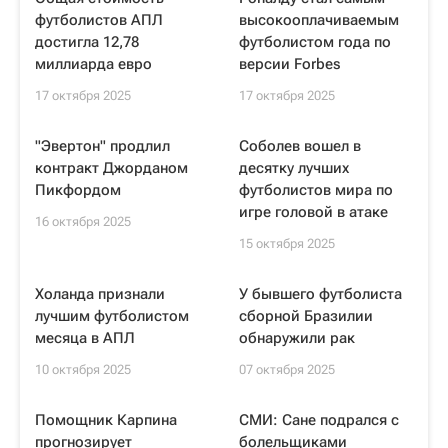
футболистов АПЛ
высокооплачиваемым
достигла 12,78
футболистом года по
миллиарда евро
версии Forbes
17 октября 2025
17 октября 2025
"Эвертон" продлил
Соболев вошел в
контракт Джорданом
десятку лучших
Пикфордом
футболистов мира по
игре головой в атаке
16 октября 2025
15 октября 2025
Холанда признали
У бывшего футболиста
лучшим футболистом
сборной Бразилии
месяца в АПЛ
обнаружили рак
10 октября 2025
07 октября 2025
Помощник Карпина
СМИ: Сане подрался с
прогнозирует
болельщиками