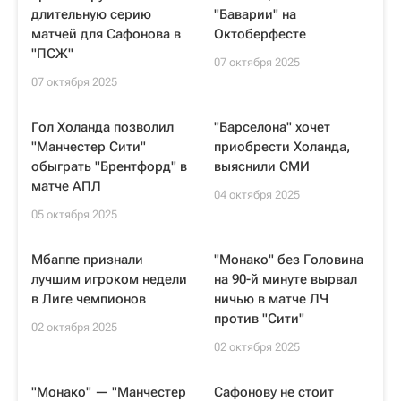
длительную серию
"Баварии" на
матчей для Сафонова в
Октоберфесте
"ПСЖ"
07 октября 2025
07 октября 2025
Гол Холанда позволил
"Барселона" хочет
"Манчестер Сити"
приобрести Холанда,
обыграть "Брентфорд" в
выяснили СМИ
матче АПЛ
04 октября 2025
05 октября 2025
Мбаппе признали
"Монако" без Головина
лучшим игроком недели
на 90-й минуте вырвал
в Лиге чемпионов
ничью в матче ЛЧ
против "Сити"
02 октября 2025
02 октября 2025
"Монако" — "Манчестер
Сафонову не стоит