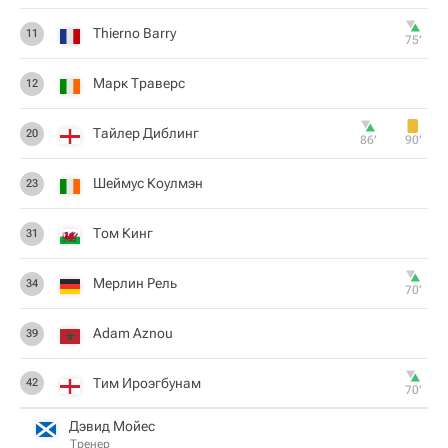
Thierno Barry
11
75‎’‎
Марк Траверс
12
Тайлер Диблинг
20
86‎’‎
90‎’‎
Шеймус Коулмэн
23
Том Кинг
31
Мерлин Рель
34
70‎’‎
Adam Aznou
39
Тим Ироэгбунам
42
70‎’‎
Дэвид Мойес
Тренер