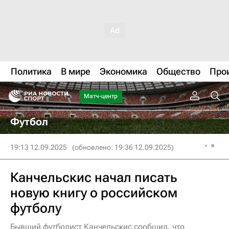
Политика
В мире
Экономика
Общество
Про
Матч-центр
Футбол
19:13 12.09.2025
(обновлено: 19:36 12.09.2025)
Канчельскис начал писать
новую книгу о российском
футболу
Бывший футболист Канчельскис сообщил, что