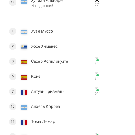
Хулиан Альварес
19
77‎’‎
Нападающий
Хуан Муссо
1
Хосе Хименес
2
Сесар Аспиликуэта
3
81‎’‎
Коке
6
81‎’‎
Антуан Гризманн
7
61‎’‎
Анхель Корреа
10
Тома Лемар
11