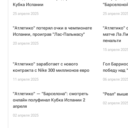
Кубка Испании
"Барселоно
25 апреля 2025
25 апреля 202
"Атлетико" потерял очки в чемпионате
"Атлетико" 
Испании, проиграв "Лас-Пальмасу"
матче Ла Ли
пенальти
20 апреля 2025
15 апреля 202
"Атлетико" заработает с нового
Гол Барриос
контракта с Nike 300 миллионов евро
победу над 
11 апреля 2025
06 апреля 202
"Атлетико" — "Барселона": смотреть
"Реал" выше
онлайн полуфинал Кубка Испании 2
02 апреля 202
апреля
02 апреля 2025