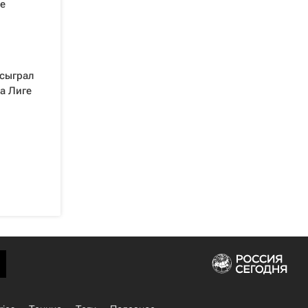
е
 сыграл
а Лиге