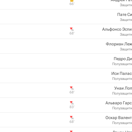
66‎’‎
Защит
Пате С
Защит
Альфонсо Эспи
68‎’‎
Защит
Флориан Леж
Защит
Педро Ди
Полузащит
Иси Палас
Полузащит
Унаи Лоп
68‎’‎
Полузащит
Альваро Гарс
83‎’‎
Полузащит
Оскар Валент
68‎’‎
Полузащит