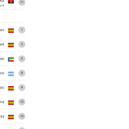
ека
11
ий
ас
1
ия
3
ес
5
ехо
8
мас
9
ла
12
ау
15