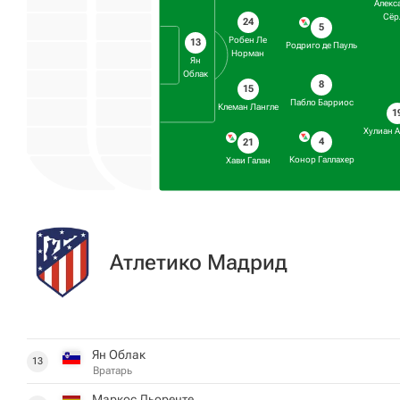
Алекс
Сёр
24
5
Робен Ле
13
Родриго де Пауль
Норман
Ян
Облак
8
15
Пабло Барриос
Клеман Лангле
1
Хулиан А
4
21
Конор Галлахер
Хави Галан
Атлетико Мадрид
Ян Облак
13
Вратарь
Маркос Льоренте