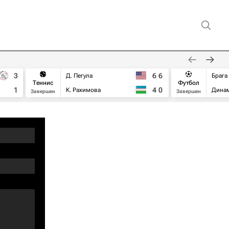
3
6
6
Д. Пегула
Брага
Теннис
Футбол
1
4
0
К. Рахимова
Дина
Завершен
Завершен