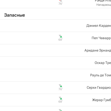
Рэнди Нт
76‎’‎
Нападающ
Запасные
Дэниел Карден
Пеп Чаварр
68‎’‎
Аридане Эрнанд
Оскар Тр
Рауль де То
Серхи Гвардио
76‎’‎
Жерар Гумб
68‎’‎