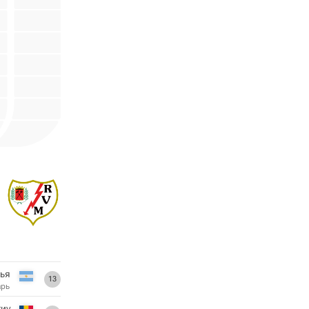
лья
13
арь
тиу