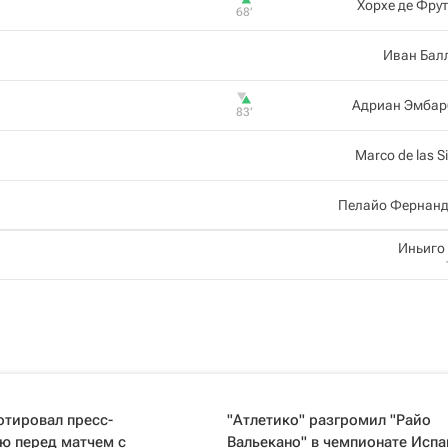
Хорхе де Фру
68‎’‎
Иван Бал
Адриан Эмбар
83‎’‎
Marco de las S
Пелайо Фернанд
Иньиго
отировал пресс-
"Атлетико" разгромил "Райо
ю перед матчем с
Вальекано" в чемпионате Испа