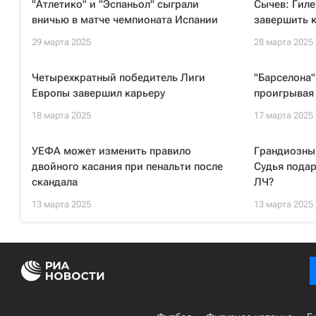
"Атлетико" и "Эспаньол" сыграли
Сычев: Гил
вничью в матче чемпионата Испании
завершить 
29 марта 2025
28 марта 2025
Четырехкратный победитель Лиги
"Барселона"
Европы завершил карьеру
проигрывая 
18 марта 2025
17 марта 2025
УЕФА может изменить правило
Грандиозный
двойного касания при пенальти после
Судья подар
скандала
ЛЧ?
13 марта 2025
13 марта 2025