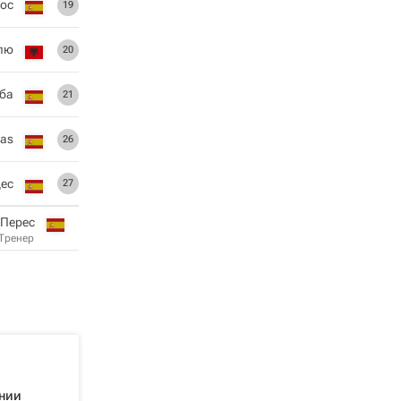
тос
19
лю
20
ба
21
ias
26
ес
27
 Перес
Тренер
нии