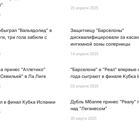
й"
25 апреля 2025
5
обыграл "Вальядолид" в
Защитницу "Барселоны"
ги, три гола забили с
дисквалифицировали за касан
интимной зоны соперницы
5
14 апреля 2025
а принес "Атлетико"
"Барселона" и "Реал" впервые 
"Севильей" в Ла Лиге
года сыграют в финале Кубка 
5
03 апреля 2025
Дубль Мбаппе принес "Реалу" 
л в финал Кубка Испании
над "Леганесом"
5
30 марта 2025