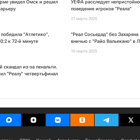
ерме увидел Омск и решил
УЕФА расследует непристойно
карьеру
поведение игроков "Реала"
27 марта 2025
 победила "Атлетико",
"Реал Сосьедад" без Захаряна
0:2 к 72-й минуте
вничью с "Райо Вальекано" в Л
16 марта 2025
 скандал из-за пенальти.
ил "Реалу" четвертьфинал