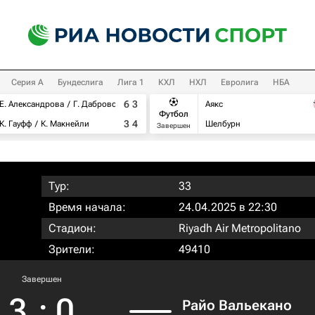
Серия А
Бундеслига
Лига 1
КХЛ
НХЛ
Евролига
НБА
6
3
Е. Александрова
Г. Дабровски
Аякс
Футбол
3
4
К. Гауфф
К. Макнейли
Шелбурн
Завершен
Тур:
33
Время начала:
24.04.2025 в 22:30
Стадион:
Riyadh Air Metropolitano
Зрители:
49410
Завершен
3
:
0
Райо Вальекано