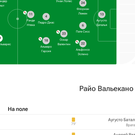
андер
Унаи Лопес
24
лот
Флориан
Лежен
11
13
4
Рэнди
Аугусто
Педро Диас
Нтека
Баталья
6
Пате Сисс
23
9
Оскар
18
22
льварес
Валентин
Альваро
Альфонсо
Гарсия
Эспино
Райо Вальекано
На поле
Аугусто Бата
79‎’‎
Врат
Андрей Ра