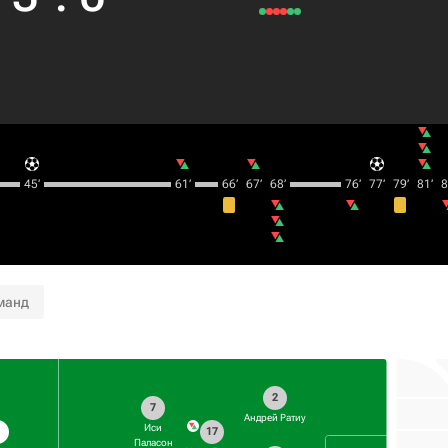
45‎’‎
61‎’‎
66‎’‎
67‎’‎
68‎’‎
76‎’‎
77‎’‎
79‎’‎
81‎’‎
83
манд
2
7
Андрей Ратиу
Иси
9
17
Паласон