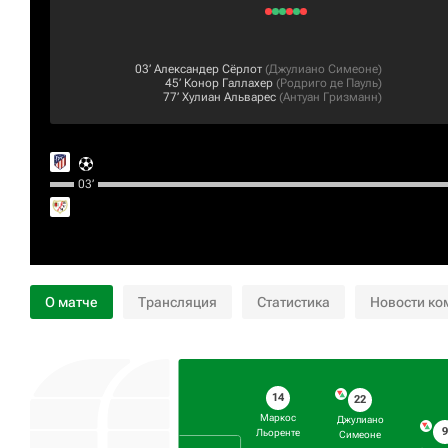
03‎’‎
Александер Сёрлот
(
Джулиано Симеоне
)
45‎’‎
Конор Галлахер
(
Родриго де Пауль
)
77‎’‎
Хулиан Альварес
(
Антуан Гризманн
)
03‎’‎
О матче
Трансляция
Статистика
Новости ко
14
22
Маркос
Джулиано
Льоренте
Симеоне