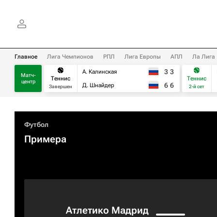
Главное
Лига Чемпионов
РПЛ
Лига Европы
АПЛ
Ла Лига
3
3
А. Калинская
Матч-
Теннис
Теннис
центр
6
6
Д. Шнайдер
Завершен
2-й сет
Футбол
Примера
Атлетико Мадрид