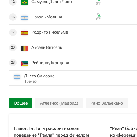
Самуэль Диаш Лино
12
81‎’‎
Науэль Молина
16
67‎’‎
Родриго Рикельме
17
Аксель Витсель
20
Рейнилду Мандава
23
Диего Симеоне
Тренер
Общее
Атлетико (Мадрид)
Райо Вальекано
Глава Ла Лиги раскритиковал
"Реал" бойк
поведение "Реала" перед финалом
конференци