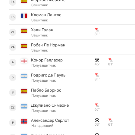
14
Защитник
Клеман Лангле
15
Защитник
Хави Галан
21
81‎’‎
Защитник
Робен Ле Норман
24
Защитник
Конор Галлахер
4
45‎’‎
81‎’‎
Полузащитник
Родриго де Пауль
5
81‎’‎
Полузащитник
Пабло Барриос
8
Полузащитник
Джулиано Симеоне
22
67‎’‎
Полузащитник
Александер Сёрлот
9
03‎’‎
61‎’‎
Нападающий