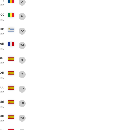
2
ник
исс
6
ник
но
22
ник
ен
24
ник
ас
4
ник
он
7
ник
ес
17
ник
ия
18
ник
ин
23
ник