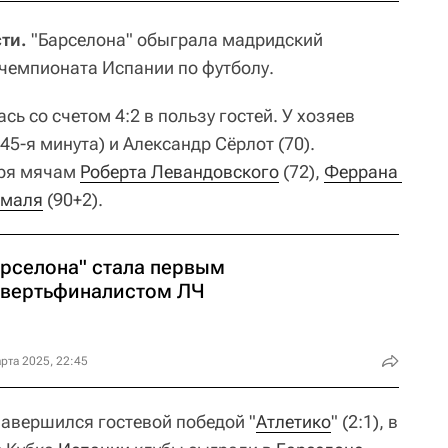
ти.
"Барселона" обыграла мадридский
а чемпионата Испании по футболу.
ь со счетом 4:2 в пользу гостей. У хозяев
45-я минута) и Александр Сёрлот (70).
аря мячам
Роберта Левандовского
(72),
Феррана 
Ямаля
(90+2).
арселона" стала первым
твертьфиналистом ЛЧ
рта 2025, 22:45
завершился гостевой победой "
Атлетико
" (2:1), в