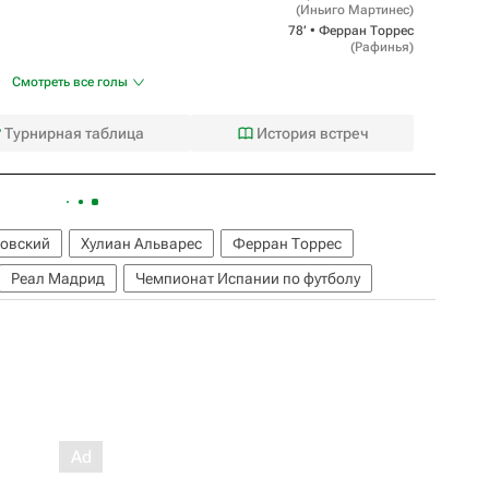
(
Иньиго Мартинес
)
78‎’‎ •
Ферран Торрес
(
Рафинья
)
Смотреть все голы
Турнирная таблица
История встреч
довский
Хулиан Альварес
Ферран Торрес
Реал Мадрид
Чемпионат Испании по футболу