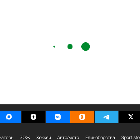
иатлон
ЗОЖ
Хоккей
Авто/мото
Единоборства
Sport sto