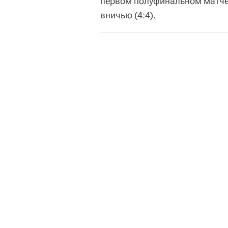
первом полуфинальном матч
вничью (4:4).