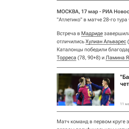
МОСКВА, 17 мар - РИА Новос
"Атлетико" в матче 28-го тур
Встреча в
Мадриде
завершилас
отличились
Хулиан Альварес
(
Каталонцы победили благод
Торреса
(78, 90+8) и
Ламина 
"Б
че
11 ма
Матч команд в первом круге 