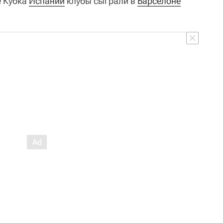
е Кубка
Испании
клубы сыграли в
Барселоне