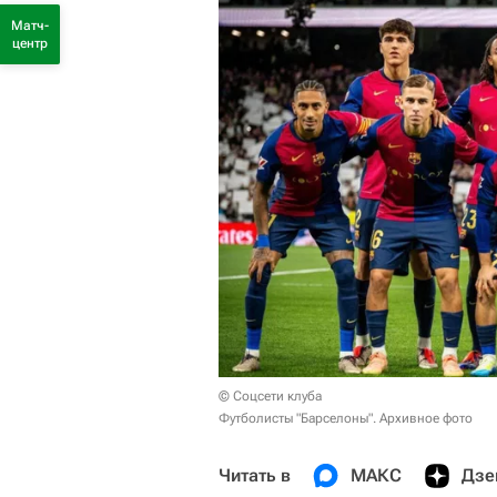
Матч-
центр
© Соцсети клуба
Футболисты "Барселоны". Архивное фото
Читать в
МАКС
Дзе