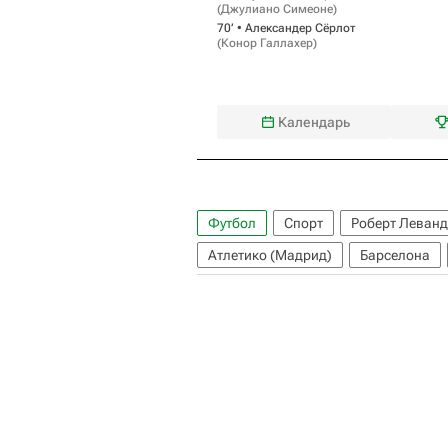
(
Джулиано Симеоне
)
70‎’‎ •
Александер Сёрлот
(
Конор Галлахер
)
Календарь
Футбол
Спорт
Роберт Леван
Атлетико (Мадрид)
Барселона