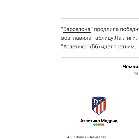
"
Барселона
" продлила победн
возглавила таблицу Ла Лиги,
"Атлетико" (56) идет третьим.
Чемпи
16
Атлетико Мадрид
45‎’‎ •
Хулиан Альварес