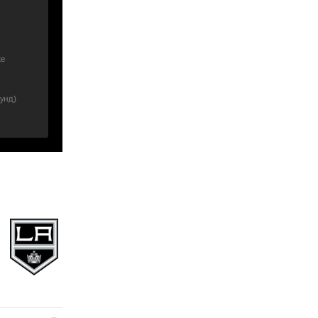
е
унд
)