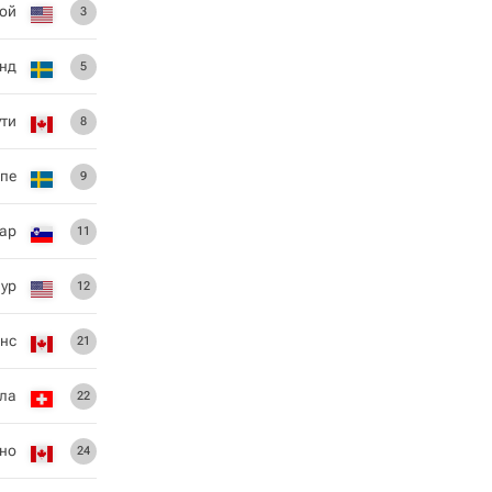
Рой
3
унд
5
ти
8
пе
9
ар
11
ур
12
нс
21
ла
22
но
24