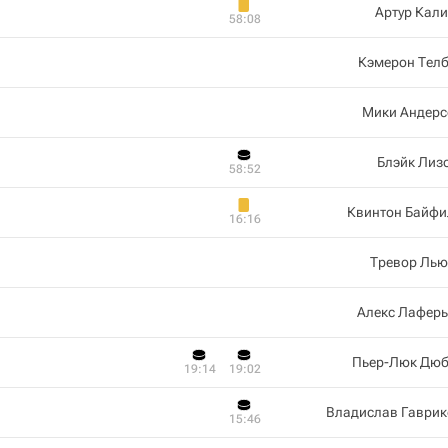
Артур Кал
58:08
Кэмерон Телб
Мики Андерс
Блэйк Лиз
58:52
Квинтон Байфи
16:16
Тревор Лью
Алекс Лаферь
Пьер-Люк Дюб
19:14
19:02
Владислав Гаврик
15:46