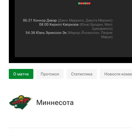
06:21
Коннор Девар
(
Джон Меррилл
,
Дакота Мермис
)
08:00
Кирилл Капризов
(
Юнас Бродин
,
Матс
Цуккарелло
)
54:38
Юэль Эрикссон Эк
(
Маркус Йоханссон
,
Патрик
Марун
)
О матче
Протокол
Статистика
Новости кома
Миннесота