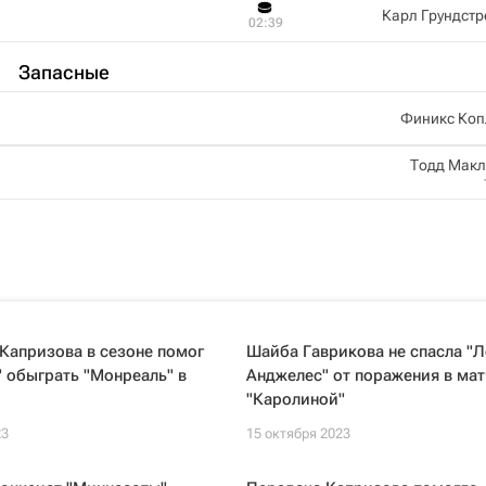
Карл Грундст
02:39
Запасные
Финикс Коп
Тодд Мак
Капризова в сезоне помог
Шайба Гаврикова не спасла "Л
 обыграть "Монреаль" в
Анджелес" от поражения в мат
"Каролиной"
23
15 октября 2023