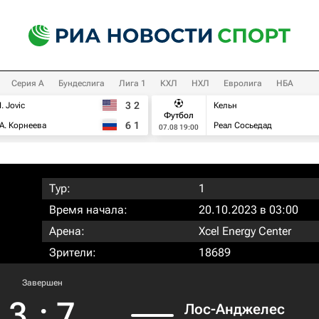
Серия А
Бундеслига
Лига 1
КХЛ
НХЛ
Евролига
НБА
3
2
I. Jovic
Кельн
Футбол
6
1
А. Корнеева
Реал Сосьедад
07.08 19:00
Тур:
1
Время начала:
20.10.2023 в 03:00
Арена:
Xcel Energy Center
Зрители:
18689
Завершен
3
:
7
Лос-Анджелес