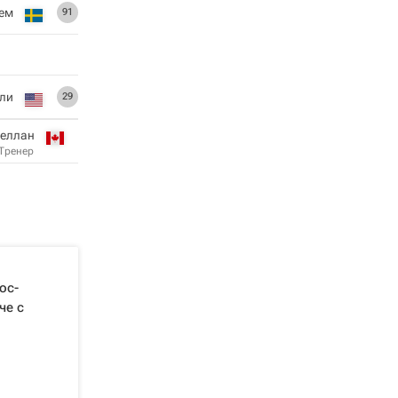
рем
91
ли
29
леллан
Тренер
ос-
че с