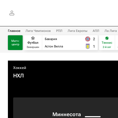
Главное
Лига Чемпионов
РПЛ
Лига Европы
АПЛ
Ла Лига
2
Бавария
Матч-
Футбол
Теннис
центр
1
Астон Вилла
Завершен
2-й сет
Хоккей
НХЛ
Миннесота