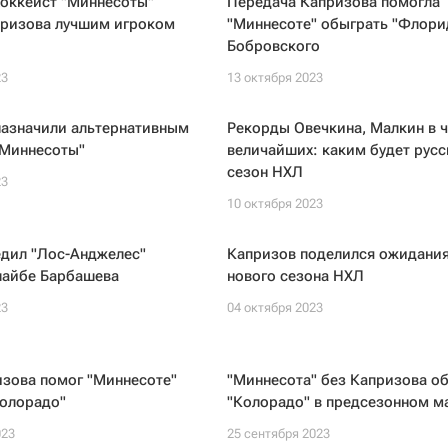
хоккеист "Миннесоты"
Передача Капризова помогла
призова лучшим игроком
"Миннесоте" обыграть "Флори
Бобровского
23
13 октября 2023
назначили альтернативным
Рекорды Овечкина, Малкин в 
"Миннесоты"
величайших: каким будет русс
сезон НХЛ
23
10 октября 2023
едил "Лос-Анджелес"
Капризов поделился ожидани
шайбе Барбашева
нового сезона НХЛ
23
04 октября 2023
изова помог "Миннесоте"
"Миннесота" без Капризова о
Колорадо"
"Колорадо" в предсезонном м
023
25 сентября 2023