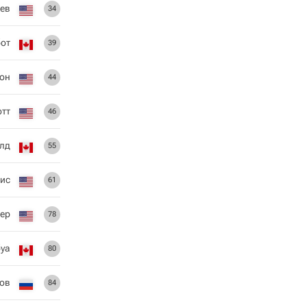
иев
34
от
39
он
44
отт
46
лд
55
ис
61
ер
78
уа
80
ов
84