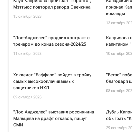
Клуб Капризова проиграл "Торонто",
Канадский 
Мэттьюс повторил рекорд Овечкина
признал Ка
команды
15 октября 2023
13 октября 20
"Лос-Анджелес" продлил контракт с
Капризова 
тренером до конца сезона-2024/25
капитаном 
11 октября 2023
10 октября 20
Хоккеист "Баффало" войдет в тройку
"Вегас" поб
самых высокооплачиваемых
благодаря 
защитников НХЛ
08 октября 20
09 октября 2023
"Лос-Анджелес" выставил россиянина
Дубль Капр
Мальцева на драфт отказов, пишут
обыграть "
СМИ
29 сентября 2