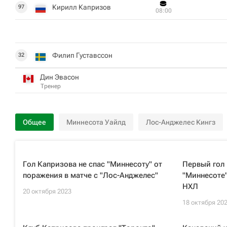
Кирилл Капризов
97
08:00
Филип Густавссон
32
Дин Эвасон
Тренер
Общее
Миннесота Уайлд
Лос-Анджелес Кингз
Гол Капризова не спас "Миннесоту" от
Первый гол 
поражения в матче с "Лос-Анджелес"
"Миннесоте"
НХЛ
20 октября 2023
18 октября 20