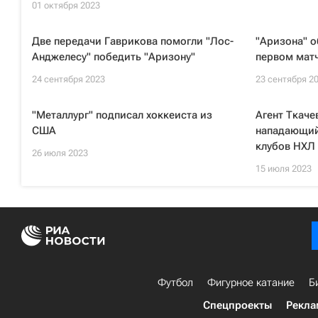
01 октября 2023
Две передачи Гаврикова помогли "Лос-
"Аризона" о
Анджелесу" победить "Аризону"
первом мат
24 сентября 2023
23 сентября 2
"Металлург" подписал хоккеиста из
Агент Ткаче
США
нападающий
клубов НХЛ
26 июля 2023
15 июля 2023
Футбол
Фигурное катание
Б
Спецпроекты
Рекла