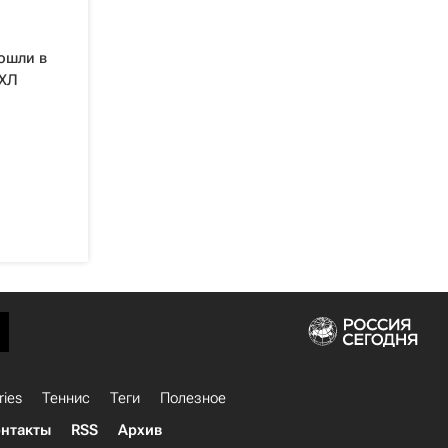
ошли в
НХЛ
ries
Теннис
Теги
Полезное
нтакты
RSS
Архив