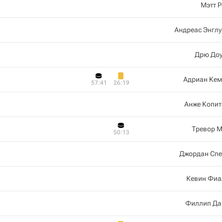
Мэтт 
Андреас Энгл
Дрю Доу
Адриан Кем
57:41
26:19
Анже Копит
Тревор М
50:13
Джордан Спе
Кевин Фиа
Филлип Да