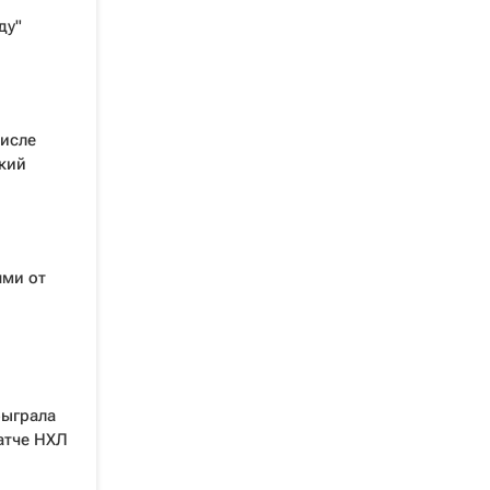
ду"
числе
кий
ями от
быграла
атче НХЛ