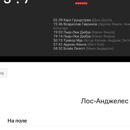
02:39
Карл Грундстрем
(
Дрю Доути
)
15:46
Владислав Гавриков
(
Адриан Кемпе
,
Анж
Копитар
)
19:02
Пьер-Люк Дюбуа
(
Кевин Фиала
)
19:14
Пьер-Люк Дюбуа
(
Кевин Фиала
)
50:13
Тревор Мур
(
Артур Калиев
,
Андреас Энгл
57:41
Адриан Кемпе
(
Мэтт Рой
)
58:52
Блэйк Лизотт
(
Мики Андерсон
)
нд
Лос-Анджелес
На поле