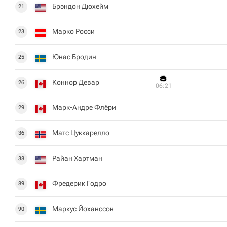
Брэндон Дюхейм
21
Марко Росси
23
Юнас Бродин
25
Коннор Девар
26
06:21
Марк-Андре Флёри
29
Матс Цуккарелло
36
Райан Хартман
38
Фредерик Годро
89
Маркус Йоханссон
90