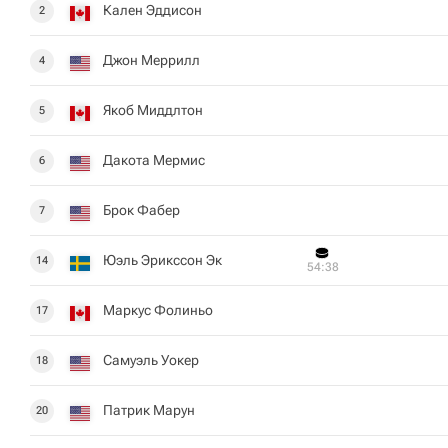
Кален Эддисон
2
Джон Меррилл
4
Якоб Миддлтон
5
Дакота Мермис
6
Брок Фабер
7
Юэль Эрикссон Эк
14
54:38
Маркус Фолиньо
17
Самуэль Уокер
18
Патрик Марун
20