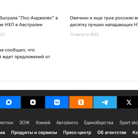
быграла "Лос-Анджелес" в
Овечкин и еще трое россиян в
че НХЛ в Австралии
десятку лучших нападающих 
023
14 августа 2023
ва сообщил, что
 ждет предложений от
иатлон
ЗОЖ
Хоккей
Авто/мото
Единоборства
Sport sto
ма
Продукты и сервисы
Пресс-центр
Об агентстве
Ко