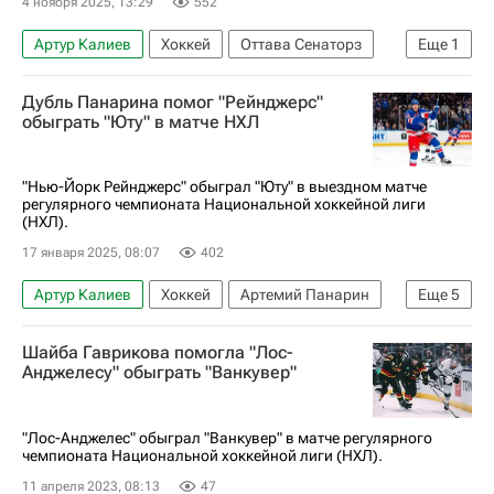
4 ноября 2025, 13:29
552
Артур Калиев
Хоккей
Оттава Сенаторз
Еще
1
Национальная хоккейная лига (НХЛ)
Дубль Панарина помог "Рейнджерс"
обыграть "Юту" в матче НХЛ
"Нью-Йорк Рейнджерс" обыграл "Юту" в выездном матче
регулярного чемпионата Национальной хоккейной лиги
(НХЛ).
17 января 2025, 08:07
402
Артур Калиев
Хоккей
Артемий Панарин
Еще
5
Матиас Маччелли
Спорт
Юта Маммот
Шайба Гаврикова помогла "Лос-
Национальная хоккейная лига (НХЛ)
Анджелесу" обыграть "Ванкувер"
Нью-Йорк Рейнджерс
"Лос-Анджелес" обыграл "Ванкувер" в матче регулярного
чемпионата Национальной хоккейной лиги (НХЛ).
11 апреля 2023, 08:13
47