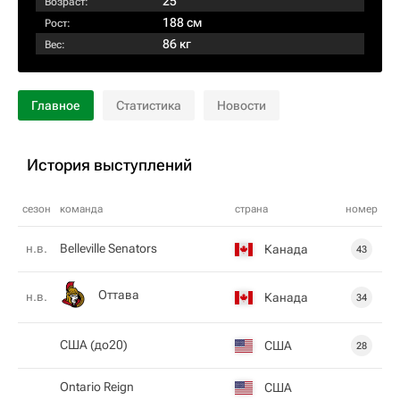
25
Возраст:
188 см
Рост:
86 кг
Вес:
Главное
Статистика
Новости
История выступлений
сезон
команда
страна
номер
н.в.
Belleville Senators
Канада
43
Оттава
н.в.
Канада
34
США (до20)
США
28
Ontario Reign
США