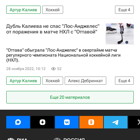
Артур Калиев
Хоккей
Еще
4
Владислав Гавриков
Дрю Даути
Дубль Калиева не спас "Лос-Анджелес"
Лос-Анджелес Кингз
Ванкувер Кэнакс
от поражения в матче НХЛ с "Оттавой"
"Оттава" обыграла "Лос-Анджелес" в овертайме матча
регулярного чемпионата Национальной хоккейной лиги
(НХЛ).
28 ноября 2022, 10:12
52
Артур Калиев
Хоккей
Алекс Дебринкат
Еще
4
Клод Жиру
Оттава Сенаторз
Еще 20 материалов
Лос-Анджелес Кингз
Национальная хоккейная лига (НХЛ)