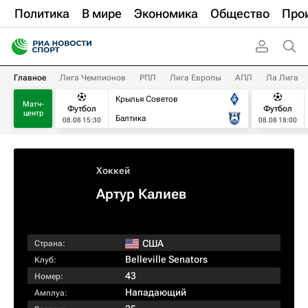
Политика
В мире
Экономика
Общество
Про
Главное
Лига Чемпионов
РПЛ
Лига Европы
АПЛ
Ла Лига
Крылья Советов
Матч-
Футбол
Футбол
центр
Балтика
08.08 15:30
08.08 18:00
Хоккей
Артур Калиев
США
Страна:
Belleville Senators
Клуб:
43
Номер:
Нападающий
Амплуа: