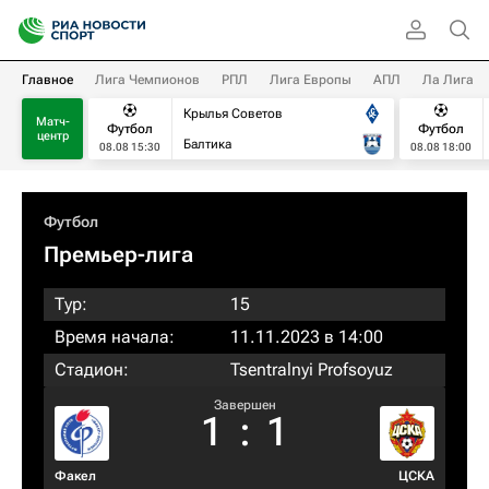
Главное
Лига Чемпионов
РПЛ
Лига Европы
АПЛ
Ла Лига
Крылья Советов
Матч-
Футбол
Футбол
центр
Балтика
08.08 15:30
08.08 18:00
Футбол
Премьер-лига
Тур:
15
Время начала:
11.11.2023 в 14:00
Стадион:
Tsentralnyi Profsoyuz
Завершен
1
:
1
Факел
ЦСКА