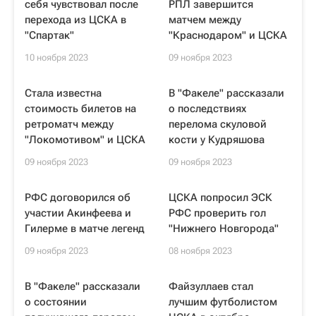
себя чувствовал после
РПЛ завершится
перехода из ЦСКА в
матчем между
"Спартак"
"Краснодаром" и ЦСКА
10 ноября 2023
09 ноября 2023
Стала известна
В "Факеле" рассказали
стоимость билетов на
о последствиях
ретроматч между
перелома скуловой
"Локомотивом" и ЦСКА
кости у Кудряшова
09 ноября 2023
09 ноября 2023
РФС договорился об
ЦСКА попросил ЭСК
участии Акинфеева и
РФС проверить гол
Гилерме в матче легенд
"Нижнего Новгорода"
09 ноября 2023
08 ноября 2023
В "Факеле" рассказали
Файзуллаев стал
о состоянии
лучшим футболистом