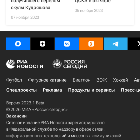
получившего перелом
ЦСКА в октябре
скулы Кудряшова
06 ноября 2023
07 ноября 2023
Футбол
Фигурное катание
Биатлон
ЗОЖ
Хоккей
Ав
Спецпроекты
Реклама
Продукты и сервисы
Пресс-ц
Версия 2023.1 Beta
© 2026 МИА «Россия сегодня»
Вакансии
Сетевое издание РИА Новости зарегистрировано
в Федеральной службе по надзору в сфере связи,
информационных технологий и массовых коммуникаций