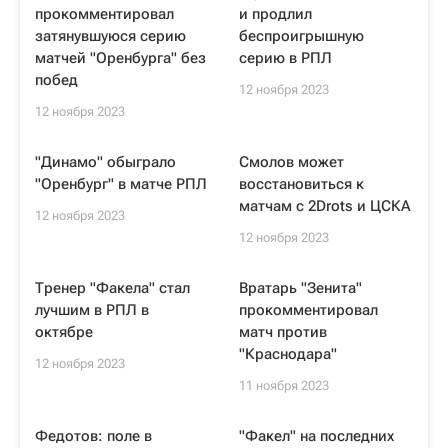
прокомментировал
и продлил
затянувшуюся серию
беспроигрышную
матчей "Оренбурга" без
серию в РПЛ
побед
12 ноября 2023
12 ноября 2023
"Динамо" обыграло
Смолов может
"Оренбург" в матче РПЛ
восстановиться к
матчам с 2Drots и ЦСКА
12 ноября 2023
12 ноября 2023
Тренер "Факела" стал
Вратарь "Зенита"
лучшим в РПЛ в
прокомментировал
октябре
матч против
"Краснодара"
12 ноября 2023
11 ноября 2023
Федотов: поле в
"Факел" на последних