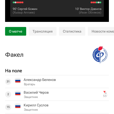
90‎’‎
Сергей Божин
10‎’‎
Виктор Давила
(
Хызыр Аппаев
)
(
Иван Обляков
)
О матче
Трансляция
Статистика
Новости ком
Факел
На поле
Александр Беленов
31
Вратарь
Василий Черов
2
55‎’‎
Защитник
Кирилл Суслов
15
Защитник