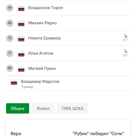
Владислав Тороп
49
Михаил Рядно
68
Никита Ермаков
72
67‎’‎
Илья Агапов
77
83‎’‎
Матвей Лукин
90
Владимир Федотов
Тренер
Общее
Факел
ПФК ЦСКА
Вера
"Рубин" победил "Сочи"