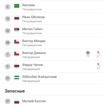
Хеллвен
2
Полузащитник
Иван Обляков
10
Полузащитник
Милан Гайич
22
Полузащитник
Виктор Мендес
88
Полузащитник
Виктор Давила
7
10‎’‎
67‎’‎
Нападающий
Федор Чалов
9
83‎’‎
Нападающий
Аббосбек Файзуллаев
21
Нападающий
Запасные
Матвей Кисляк
31