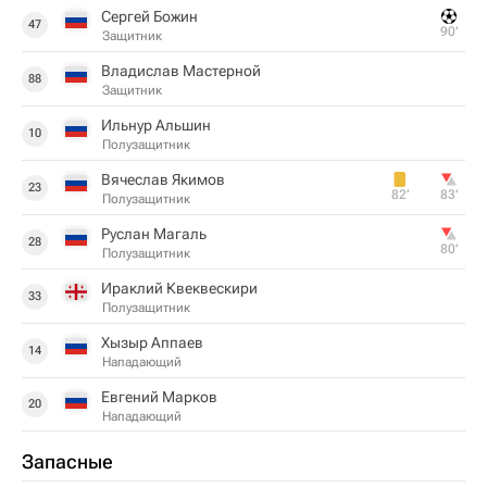
Сергей Божин
47
90‎’‎
Защитник
Владислав Мастерной
88
Защитник
Ильнур Альшин
10
Полузащитник
Вячеслав Якимов
23
82‎’‎
83‎’‎
Полузащитник
Руслан Магаль
28
80‎’‎
Полузащитник
Ираклий Квеквескири
33
Полузащитник
Хызыр Аппаев
14
Нападающий
Евгений Марков
20
Нападающий
Запасные