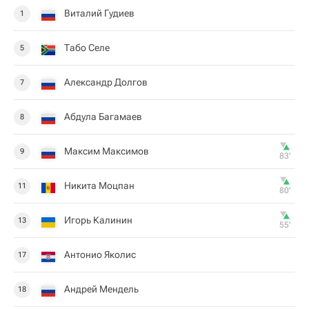
Виталий Гудиев
1
Табо Селе
5
Александр Долгов
7
Абдула Багамаев
8
Максим Максимов
9
83‎’‎
Никита Моцпан
11
80‎’‎
Игорь Калинин
13
55‎’‎
Антонио Яколис
17
Андрей Мендель
18