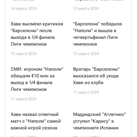
14 марта 2024
13 марта 2024
Хави высмеял критиков
"Барселона" победила
"Барселоны" после
"Наполи" и вышла в
выхода в 1/4 финала
четвертьфинал Лиги
Лиги чемпионов
чемпионов
13 марта 2024
13 марта 2024
СМИ: игрокам "Наполи"
Вратарь "Барселоны"
обещали €10 млн за
высказался об уходе
выход в 1/4 финала
Хави из клуба
Лиги чемпионов
11 марта 2024
11 марта 2024
Хави назвал ответный
Мадридский "Атлетико"
матч с "Наполи" самой
уступил "Кадису" в
важной игрой сезона
чемпионате Испании