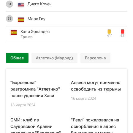
Диего Кочен
31
Марк Гиу
38
Хави Эрнандес
41‎’‎
42‎’‎
Тренер
Общее
Атлетико (Мадрид)
Барселона
"Барселона"
Алвеса могут временно
разгромила "Атлетико"
освободить из тюрьмы
после удаления Хави
16 марта 2024
18 марта 2024
СМИ: клуб из
"Реал" пожаловался на
Саудовской Аравии
оскорбления в адрес