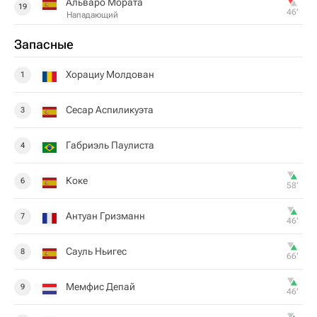
Альваро Мората
19
46‎’‎
Нападающий
Запасные
Хорациу Молдован
1
Сесар Аспиликуэта
3
Габриэль Паулиста
4
Коке
6
58‎’‎
Антуан Гризманн
7
46‎’‎
Сауль Ньигес
8
66‎’‎
Мемфис Депай
9
46‎’‎