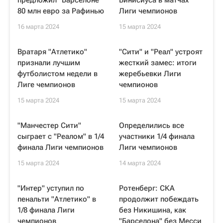
предложил "Барселоне"
Винисиуса в матчах
80 млн евро за Рафинью
Лиги чемпионов
16 марта 2024
15 марта 2024
Вратаря "Атлетико"
"Сити" и "Реал" устроят
признали лучшим
жесткий замес: итоги
футболистом недели в
жеребьевки Лиги
Лиге чемпионов
чемпионов
15 марта 2024
15 марта 2024
"Манчестер Сити"
Определились все
сыграет с "Реалом" в 1/4
участники 1/4 финала
финала Лиги чемпионов
Лиги чемпионов
15 марта 2024
14 марта 2024
"Интер" уступил по
Ротенберг: СКА
пенальти "Атлетико" в
продолжит побеждать
1/8 финала Лиги
без Никишина, как
чемпионов
"Барселона" без Месси