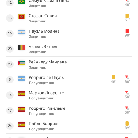
Самуэль Диаш Лино
12
46‎’‎
Защитник
Стефан Савич
15
61‎’‎
Защитник
Науэль Молина
16
90‎’‎
Защитник
Аксель Витсель
20
Защитник
Рейнилду Мандава
23
Защитник
Родриго де Пауль
5
46‎’‎
66‎’‎
Полузащитник
Маркос Льоренте
14
58‎’‎
Полузащитник
Родриго Рикельме
17
58‎’‎
Полузащитник
Пабло Барриос
24
89‎’‎
Полузащитник