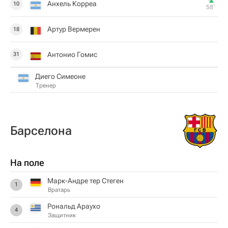
Анхель Корреа
10
58‎’‎
Артур Вермерен
18
Антонио Гомис
31
Диего Симеоне
Тренер
Барселона
На поле
Марк-Андре тер Стеген
1
Вратарь
Рональд Араухо
4
Защитник