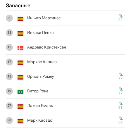
Запасные
Иньиго Мартинес
5
82‎’‎
Иньяки Пенья
13
Андреас Кристенсен
15
Маркос Алонсо
17
Ориоль Ромеу
18
77‎’‎
Витор Роке
19
77‎’‎
Ламин Ямаль
27
61‎’‎
Марк Касадо
30
82‎’‎