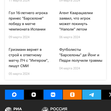
11 марта 2024
09 марта 2024
Гол 16-летнего игрока
Агент Кварацхелии
принес "Барселоне"
заявил, что игрок
победу в матче
может покинуть
чемпионата Испании
"Наполи" летом
09 марта 2024
06 марта 2024
Гризманн вернет в
Футболисты
строй к ответному
"Барселоны" де Йонг и
матчу ЛЧ с "Интером",
Педри получили травмы
пишут СМИ
04 марта 2024
05 марта 2024