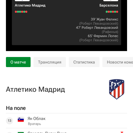
Атлетико Мадрид
Барселона
39‎’‎
Жуан Феликс
(
Роберт Левандовский
)
47‎’‎
Роберт Левандовский
(
Рафинья
)
65‎’‎
Фермин Лопес
(
Роберт Левандовский
)
О матче
Трансляция
Статистика
Новости ком
Атлетико Мадрид
На поле
Ян Облак
13
Вратарь