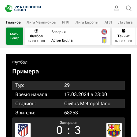
Главное
Лига Чемпионов
РПЛ
Лига Европы
АПЛ
Ла Лига
Бавария
Матч-
Футбол
Теннис
центр
Астон Вилла
07.08 15:00
07.08 18:00
Футбол
Примера
Тур:
29
Время начала:
17.03.2024 в 23:00
Стадион:
Civitas Metropolitano
Зрители:
68253
Завершен
0
:
3