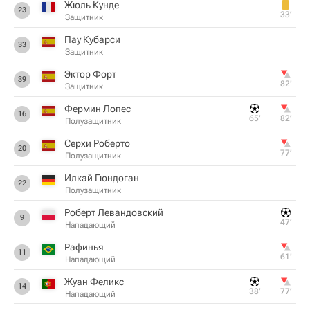
Жюль Кунде
23
33‎’‎
Защитник
Пау Кубарси
33
Защитник
Эктор Форт
39
82‎’‎
Защитник
Фермин Лопес
16
65‎’‎
82‎’‎
Полузащитник
Серхи Роберто
20
77‎’‎
Полузащитник
Илкай Гюндоган
22
Полузащитник
Роберт Левандовский
9
47‎’‎
Нападающий
Рафинья
11
61‎’‎
Нападающий
Жуан Феликс
14
38‎’‎
77‎’‎
Нападающий