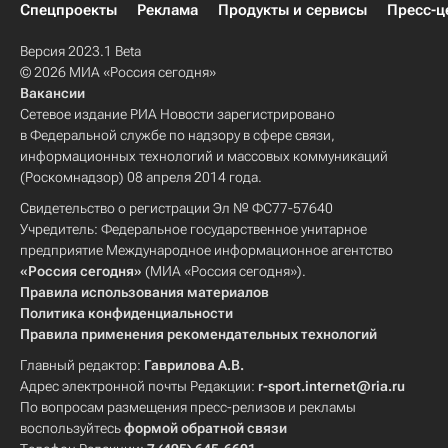
Спецпроекты
Реклама
Продукты и сервисы
Пресс-ц
Версия 2023.1 Beta
© 2026 МИА «Россия сегодня»
Вакансии
Сетевое издание РИА Новости зарегистрировано
в Федеральной службе по надзору в сфере связи,
информационных технологий и массовых коммуникаций
(Роскомнадзор) 08 апреля 2014 года.
Свидетельство о регистрации Эл № ФС77-57640
Учредитель: Федеральное государственное унитарное
предприятие Международное информационное агентство
«Россия сегодня»
(МИА «Россия сегодня»).
Правила использования материалов
Политика конфиденциальности
Правила применения рекомендательных технологий
Главный редактор:
Гаврилова А.В.
Адрес электронной почты Редакции:
r-sport.internet@ria.ru
По вопросам размещения пресс-релизов и рекламы
воспользуйтесь
формой обратной связи