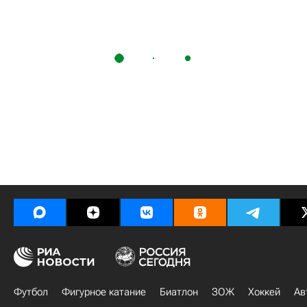
Футбол
Фигурное катание
Биатлон
ЗОЖ
Хоккей
Ав