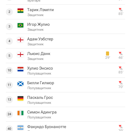
Вратарь
Тарик Лэмпти
2
85‎’‎
Защитник
Игор Жулио
3
Защитник
Адам Уэбстер
4
Защитник
Льюис Данк
5
29‎’‎
46‎’‎
Защитник
Хулио Энсисо
10
85‎’‎
Полузащитник
Билли Гилмор
11
70‎’‎
Полузащитник
Паскаль Грос
13
Полузащитник
Симон Адингра
24
Полузащитник
Факундо Буонанотте
40
70‎’‎