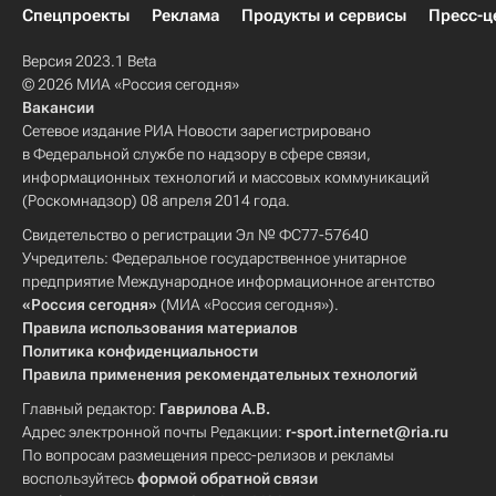
Спецпроекты
Реклама
Продукты и сервисы
Пресс-ц
Версия 2023.1 Beta
© 2026 МИА «Россия сегодня»
Вакансии
Сетевое издание РИА Новости зарегистрировано
в Федеральной службе по надзору в сфере связи,
информационных технологий и массовых коммуникаций
(Роскомнадзор) 08 апреля 2014 года.
Свидетельство о регистрации Эл № ФС77-57640
Учредитель: Федеральное государственное унитарное
предприятие Международное информационное агентство
«Россия сегодня»
(МИА «Россия сегодня»).
Правила использования материалов
Политика конфиденциальности
Правила применения рекомендательных технологий
Главный редактор:
Гаврилова А.В.
Адрес электронной почты Редакции:
r-sport.internet@ria.ru
По вопросам размещения пресс-релизов и рекламы
воспользуйтесь
формой обратной связи