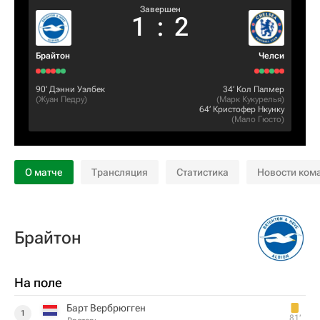
Завершен
1
:
2
Брайтон
Челси
90‎’‎
Дэнни Уэлбек
34‎’‎
Кол Палмер
(
Жуан Педру
)
(
Марк Кукурелья
)
64‎’‎
Кристофер Нкунку
(
Мало Гюсто
)
О матче
Трансляция
Статистика
Новости ком
Брайтон
На поле
Барт Вербрюгген
1
81‎’‎