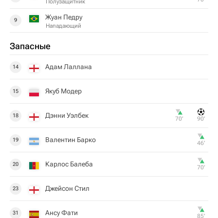
Полузащитник
Жуан Педру
9
Нападающий
Запасные
Адам Лаллана
14
Якуб Модер
15
Дэнни Уэлбек
18
70‎’‎
90‎’‎
Валентин Барко
19
46‎’‎
Карлос Балеба
20
70‎’‎
Джейсон Стил
23
Ансу Фати
31
85‎’‎