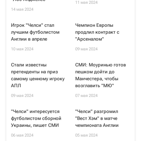
11 мая 2024
14 мая 2024
Игрок "Челси" стал
Чемпион Европы
лучшим футболистом
продлил контракт с
Англии в апреле
"Арсеналом"
10 мая 2024
09 мая 2024
Стали известны
СМИ: Моуринью готов
претенденты на приз
пешком дойти до
самому ценному игроку
Манчестера, чтобы
АПЛ
возглавить "МЮ"
09 мая 2024
07 мая 2024
"Челси" интересуется
"Челси" разгромил
футболистом сборной
"Вест Хэм" в матче
Украины, пишет СМИ
чемпионата Англии
06 мая 2024
05 мая 2024