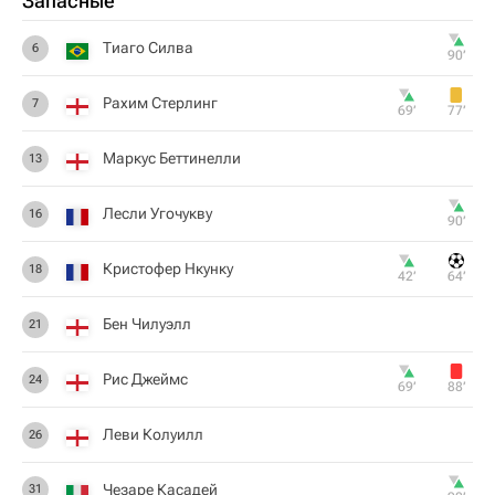
Запасные
Тиаго Силва
6
90‎’‎
Рахим Стерлинг
7
69‎’‎
77‎’‎
Маркус Беттинелли
13
Лесли Угочукву
16
90‎’‎
Кристофер Нкунку
18
42‎’‎
64‎’‎
Бен Чилуэлл
21
Рис Джеймс
24
69‎’‎
88‎’‎
Леви Колуилл
26
Чезаре Касадей
31