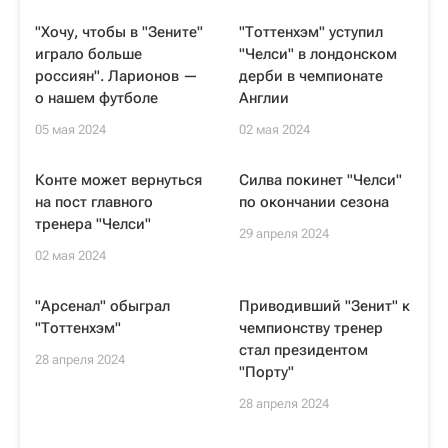
"Хочу, чтобы в "Зените"
"Тоттенхэм" уступил
играло больше
"Челси" в лондонском
россиян". Ларионов —
дерби в чемпионате
о нашем футболе
Англии
05 мая 2024
02 мая 2024
Конте может вернуться
Силва покинет "Челси"
на пост главного
по окончании сезона
тренера "Челси"
29 апреля 2024
02 мая 2024
"Арсенал" обыграл
Приводивший "Зенит" к
"Тоттенхэм"
чемпионству тренер
стал президентом
28 апреля 2024
"Порту"
28 апреля 2024