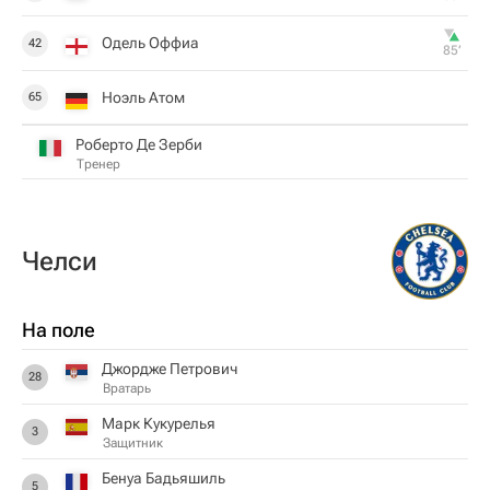
Одель Оффиа
42
85‎’‎
Ноэль Атом
65
Роберто Де Зерби
Тренер
Челси
На поле
Джордже Петрович
28
Вратарь
Марк Кукурелья
3
Защитник
Бенуа Бадьяшиль
5