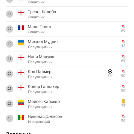
Защитник
Трево Шалоба
14
Защитник
Мало Гюсто
27
69‎’‎
Защитник
Михаил Мудрик
10
42‎’‎
Полузащитник
Нони Мадуэке
11
69‎’‎
Полузащитник
Кол Палмер
20
34‎’‎
90‎’‎
Полузащитник
Конор Галлахер
23
90‎’‎
Полузащитник
Мойсес Кайседо
25
79‎’‎
Полузащитник
Николас Джексон
15
90‎’‎
Нападающий