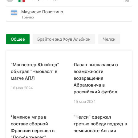
90‎’‎
Маурисио Почеттино
Тренер
Общее
Брайтон энд Хоув Альбион
Челси
"Манчестер Юнайтед"
Лазар высказался о
обыграл "Ньюкасл" в
возможности
матче АПЛ
возвращения
Абрамовича в
16 мая 2024
российский футбол
15 мая 2024
Чемпион мира в
"Челси" одержал
составе сборной
третью победу подряд в
Франции перешел в
чемпионате Англии
"Лос-Анджелес"