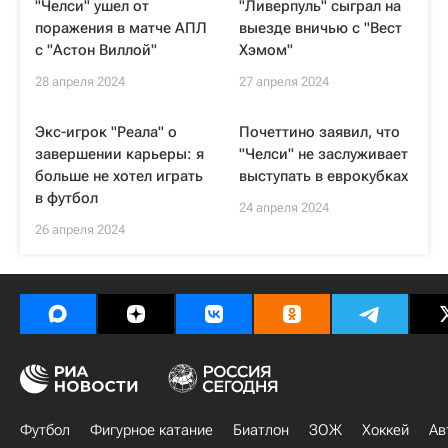
"Челси" ушел от
"Ливерпуль" сыграл на
поражения в матче АПЛ
выезде вничью с "Вест
с "Астон Виллой"
Хэмом"
28 апреля 2024
27 апреля 2024
Экс-игрок "Реала" о
Почеттино заявил, что
завершении карьеры: я
"Челси" не заслуживает
больше не хотел играть
выступать в еврокубках
в футбол
24 апреля 2024
26 апреля 2024
Футбол
Фигурное катание
Биатлон
ЗОЖ
Хоккей
Ав