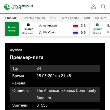
Главное
Лига Чемпионов
РПЛ
Лига Европы
АПЛ
Ла Лига
3
3
А. Калинская
Е
Матч-
Теннис
Теннис
центр
6
6
Д. Шнайдер
К
Завершен
3-й сет
Футбол
Премьер-лига
Тур:
34
Время
15.05.2024 в 21:45
начала:
Стадион:
The American Express Community
Stadium
Зрители:
31555