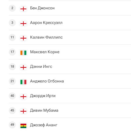
Бен Джонсон
2
Аарон Крессуэлл
3
Калвин Филлипс
11
Максвел Корне
17
Дэнни Ингс
18
Анджело Огбонна
21
Джордж Ирти
40
Дивин Мубама
45
Джозеф Ананг
49