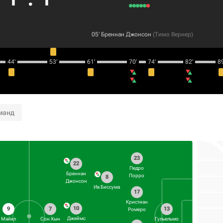
05‎’‎
Бреннан Джонсон
(
Тимо Вернер
)
44‎’‎
53‎’‎
61‎’‎
70‎’‎
74‎’‎
82‎’‎
89‎
манд
23
22
Педро
Бреннан
Порро
8
Джонсон
Ив Биссума
17
Кристиан
10
9
7
13
Ромеро
Джеймс
Майкл
Сон Хын
Гульельмо