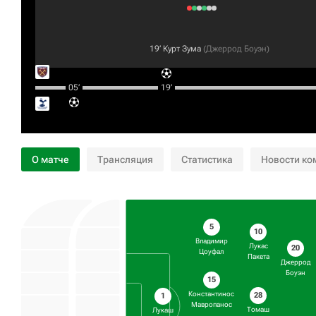
19‎’‎
Курт Зума
(
Джеррод Боуэн
)
05‎’‎
19‎’‎
О матче
Трансляция
Статистика
Новости ко
5
10
Владимир
Лукас
20
Цоуфал
Пакета
Джеррод
Боуэн
15
Константинос
28
1
Мавропанос
Томаш
Лукаш