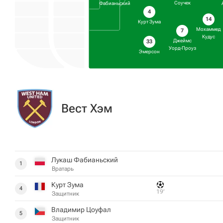
Соучек
Фабианьский
4
14
Курт Зума
Мохаммед
7
Кудус
Джеймс
33
Уорд-Проуз
Эмерсон
Вест Хэм
Лукаш Фабианьский
1
Вратарь
Курт Зума
4
19‎’‎
Защитник
Владимир Цоуфал
5
Защитник