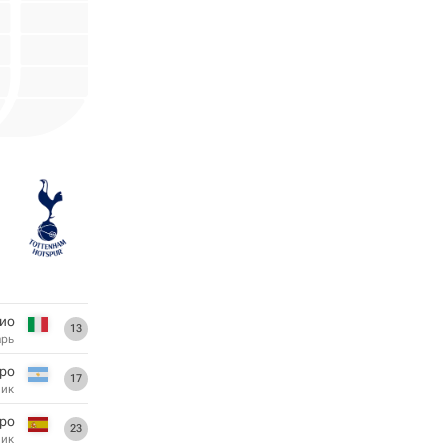
рио
13
арь
ро
17
ник
ро
23
ник