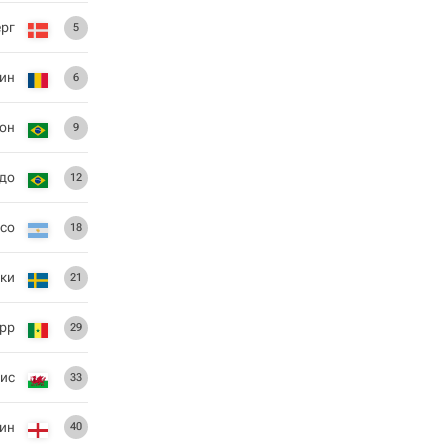
ерг
5
син
6
он
9
до
12
со
18
ски
21
рр
29
вис
33
тин
40