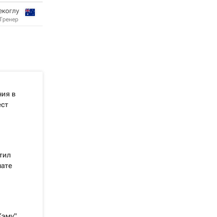
екоглу
Тренер
ния в
ест
тил
нате
Хэму"