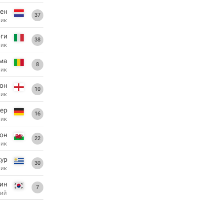
Вен
37
ник
ги
38
ник
ма
8
ник
он
10
ник
ер
16
ник
он
22
ник
кур
30
ник
ин
7
ий