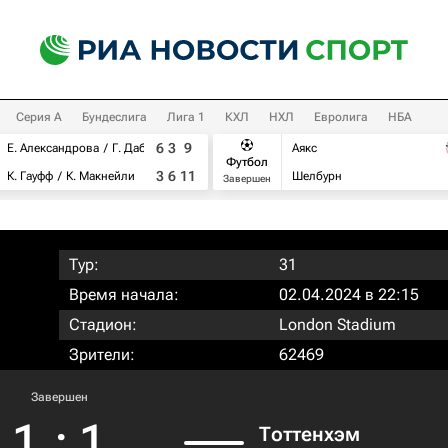
Серия А
Бундеслига
Лига 1
КХЛ
НХЛ
Евролига
НБА
6
3
9
Е. Александрова
Г. Дабровски
Аякс
Футбол
3
6
11
К. Гауфф
К. Макнейли
Шелбурн
Завершен
Тур:
31
Время начала:
02.04.2024 в 22:15
Стадион:
London Stadium
Зрители:
62469
Завершен
1
:
1
Тоттенхэм