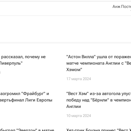
Анж Пост
рассказал, почему не
"Астон Вилла" ушла от пораже
Ливерпуль"
матче чемпионата Англии с "В
Хэмом"
4
17 марта 2024
разгромил "Фрайбург" и
"Вест Хэм" из-за автогола упус
твертьфинал Лиги Европы
победу над "Бёрнли" в чемпио
Англии
10 марта 2024
обыграл "Эвертон" в матче
Хет-трик Боуэна принес "Вест 