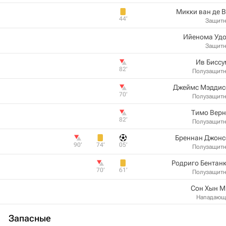
Микки ван де 
44‎’‎
Защит
Ийенома Удо
Защит
Ив Биссу
82‎’‎
Полузащит
Джеймс Мэддис
70‎’‎
Полузащит
Тимо Верн
82‎’‎
Полузащит
Бреннан Джонс
90‎’‎
74‎’‎
05‎’‎
Полузащит
Родриго Бентан
70‎’‎
61‎’‎
Полузащит
Сон Хын М
Нападающ
Запасные