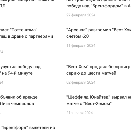
АПЛ
победу над "Брентфордом" в 
27 февраля 2024
ист "Тоттенхэма"
"Арсенал" разгромил "Вест Хэ
лец в драке с партнерами
счетом 6:0
11 февраля 2024
24
 упустил победу над
"Вест Хэм" продлил беспроиг
 на 94-й минуте
серию до шести матчей
24
02 февраля 2024
объявил об аренде
"Шеффилд Юнайтед" вырвал н
 Лиги чемпионов
матче с "Вест-Хэмом"
4
21 января 2024
и "Брентфорд" вылетели из