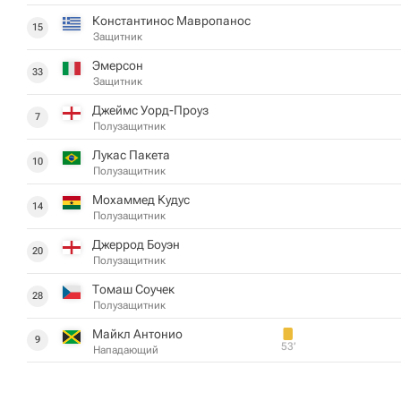
Константинос Мавропанос
15
Защитник
Эмерсон
33
Защитник
Джеймс Уорд-Проуз
7
Полузащитник
Лукас Пакета
10
Полузащитник
Мохаммед Кудус
14
Полузащитник
Джеррод Боуэн
20
Полузащитник
Томаш Соучек
28
Полузащитник
Майкл Антонио
9
53‎’‎
Нападающий