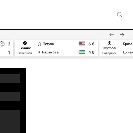
3
6
6
Д. Пегула
Брага
Теннис
Футбол
1
4
0
К. Рахимова
Дина
Завершен
Завершен