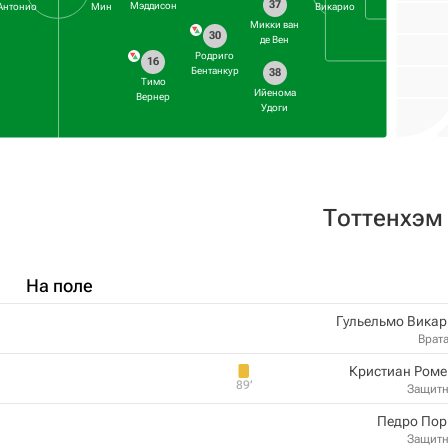
37
Мэддисон
Антонио
Мин
Викарио
Микки ван
30
де Вен
Родриго
16
Бентанкур
38
Тимо
Ийенома
Вернер
Удоги
Тоттенхэм
На поле
Гульельмо Вика
Врат
Кристиан Роме
89‎’‎
Защит
Педро Пор
Защит