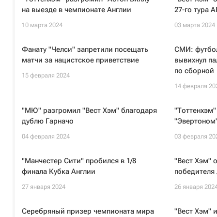
на выезде в чемпионате Англии
27-го тура 
10 марта 2024
03 марта 2024
Фанату "Челси" запретили посещать
СМИ: футбол
матчи за нацистское приветствие
вывихнул па
по сборной
15 февраля 2024
14 февраля 20
"МЮ" разгромил "Вест Хэм" благодаря
"Тоттенхэм"
дублю Гарначо
"Эвертоном"
04 февраля 2024
03 февраля 20
"Манчестер Сити" пробился в 1/8
"Вест Хэм" 
финала Кубка Англии
победителя
27 января 2024
26 января 202
Серебряный призер чемпионата мира
"Вест Хэм" 