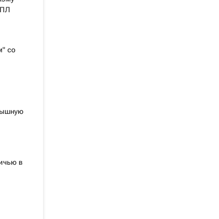
АПЛ
м" со
рышную
ичью в