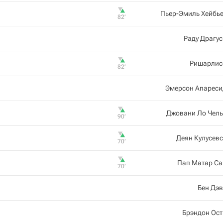
Пьер-Эмиль Хейбь
82‎’‎
Раду Драгу
Ришарлис
82‎’‎
Эмерсон Апареси
Джовани Ло Чель
90‎’‎
Деян Кулусев
70‎’‎
Пап Матар Са
70‎’‎
Бен Дэ
Брэндон Ос