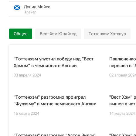
Дэвид Мойес
Тренер
Общее
Вест Хэм Юнайтед
Тоттенхэм Хотспур
"Тоттенхэм упустил победу над "Вест
Павлюченко 
Хэмом" в чемпионате Англии
перешел в "
03 апреля 2024
02 апреля 202
"Тоттенхэм" разгромно проиграл
"Вест Хэм" 
"Фулхэму" в матче чемпионата Англии
вышел в че
16 марта 2024
14 марта 2024
"Тоттенхэм" разгромил "Астон Виллу"
"Вест Хэм" 