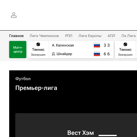
Главное
Лига Чемпионов
РПЛ
Лига Европы
АПЛ
Ла Лига
3
3
А. Калинская
Матч-
Теннис
Теннис
центр
6
6
Д. Шнайдер
Завершен
Завершен
Футбол
Премьер-лига
Вест Хэм