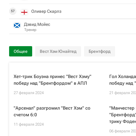
Оливер Скарлз
57
Дэвид Мойес
Тренер
Общее
Вест Хэм Юнайтед
Брентфорд
Хет-трик Боуэна принес "Вест Хэму"
Гол Холанда
победу над "Брентфордом" в АПЛ
победу над
27 февраля 2024
21 февраля 20
"Арсенал" разгромил "Вест Хэм" со
"Манчестер 
счетом 6:0
"Брентфорд"
трику Фоде
11 февраля 2024
06 февраля 20