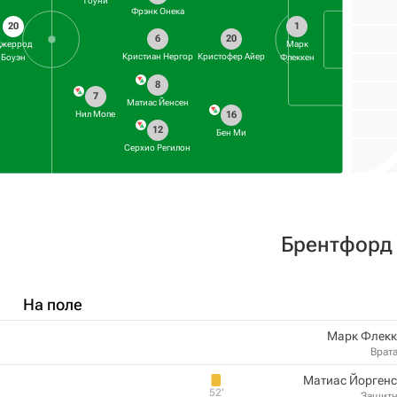
Тоуни
Фрэнк Онека
20
1
6
20
Джеррод
Марк
Кристиан Нергор
Кристофер Айер
Боуэн
Флеккен
8
7
Матиас Йенсен
Нил Мопе
16
12
Бен Ми
Серхио Регилон
Брентфорд
На поле
Марк Флекк
Врат
Матиас Йоргенс
52‎’‎
Защит