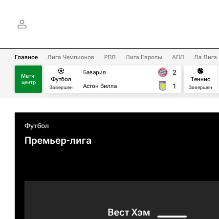
Главное
Лига Чемпионов
РПЛ
Лига Европы
АПЛ
Ла Лига
2
Бавария
Матч-
Футбол
Теннис
центр
1
Астон Вилла
Завершен
Завершен
Футбол
Премьер-лига
Вест Хэм