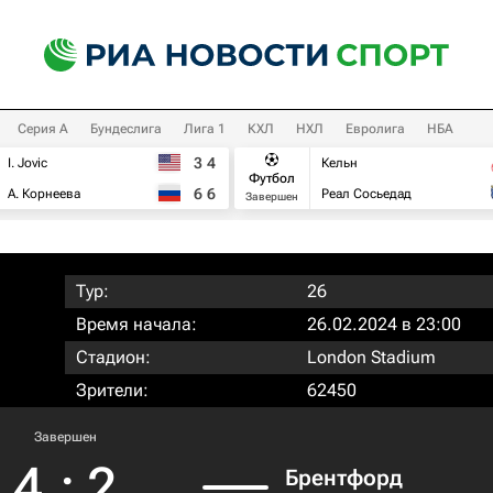
Серия А
Бундеслига
Лига 1
КХЛ
НХЛ
Евролига
НБА
3
4
I. Jovic
Кельн
Футбол
6
6
А. Корнеева
Реал Сосьедад
Завершен
Тур:
26
Время начала:
26.02.2024 в 23:00
Стадион:
London Stadium
Зрители:
62450
Завершен
4
:
2
Брентфорд