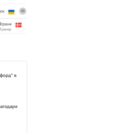
юк
33
Франк
Тренер
форд" в
лагодаря