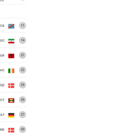
ий
са
11
ос
14
ша
21
нс
22
ор
24
ст
26
льт
27
ев
30