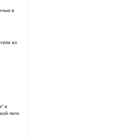
ичью в
етели из
" в
кой лиги