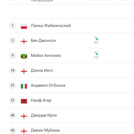
Нападающий
Лукаш Фабианьский
1
Бен Джонсон
2
90‎’‎
Майкл Антонио
9
76‎’‎
Дэнни Ингс
18
Анджело Огбонна
21
Наиф Агер
27
Джордж Ирти
40
Дивин Мубама
45