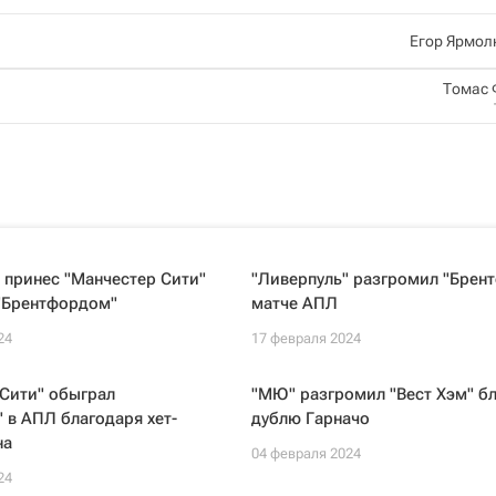
Егор Ярмол
Томас 
 принес "Манчестер Сити"
"Ливерпуль" разгромил "Брент
 "Брентфордом"
матче АПЛ
24
17 февраля 2024
Сити" обыграл
"МЮ" разгромил "Вест Хэм" б
 в АПЛ благодаря хет-
дублю Гарначо
на
04 февраля 2024
24