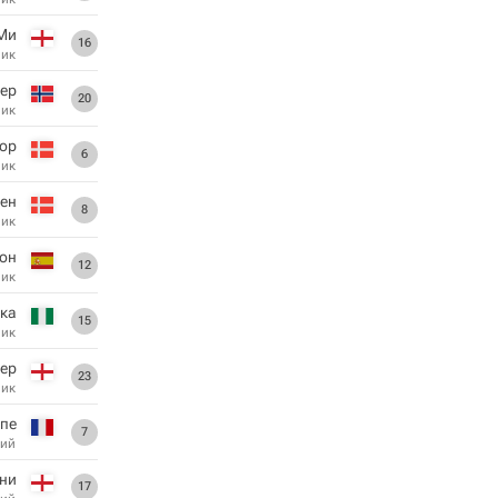
Ми
16
ник
ер
20
ник
гор
6
ник
ен
8
ник
лон
12
ник
ка
15
ник
ер
23
ник
пе
7
ий
уни
17