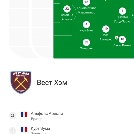
15
Константинос
23
7
Мавропанос
Альфонс
Джеймс
Ареоля
Уорд-Проуз
4
19
Курт Зума
Эдсон
10
Альварес
33
Лукас Пакета
Эмерсон
Вест Хэм
Альфонс Ареоля
23
Вратарь
Курт Зума
4
Защитник