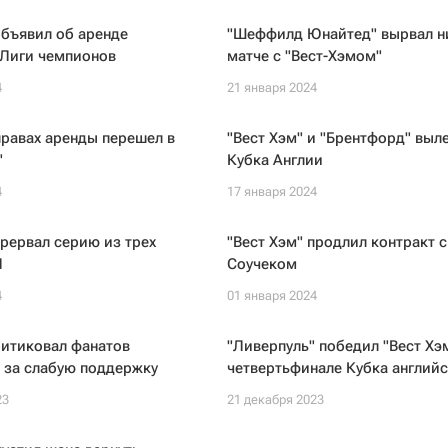
объявил об аренде
"Шеффилд Юнайтед" вырвал н
 Лиги чемпионов
матче с "Вест-Хэмом"
4
21 января 2024
правах аренды перешел в
"Вест Хэм" и "Брентфорд" выл
"
Кубка Англии
4
17 января 2024
прервал серию из трех
"Вест Хэм" продлил контракт с
Л
Соучеком
4
01 января 2024
ритиковал фанатов
"Ливерпуль" победил "Вест Хэм
 за слабую поддержку
четвертьфинале Кубка английс
23
21 декабря 2023