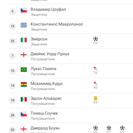
Владимир Цоуфал
5
Защитник
Константинос Мавропанос
15
Защитник
Эмерсон
33
69‎’‎
Защитник
Джеймс Уорд-Проуз
7
Полузащитник
Лукас Пакета
10
76‎’‎
Полузащитник
Мохаммед Кудус
14
90‎’‎
Полузащитник
Эдсон Альварес
19
89‎’‎
Полузащитник
Томаш Соучек
28
Полузащитник
Джеррод Боуэн
20
05‎’‎
07‎’‎
63‎’‎