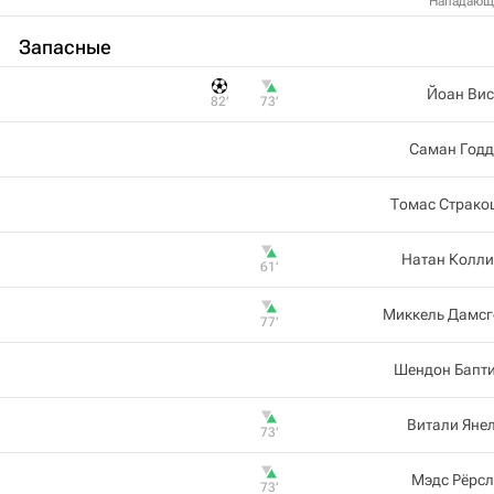
Нападающ
Запасные
Йоан Вис
82‎’‎
73‎’‎
Саман Годд
Томас Страко
Натан Колли
61‎’‎
Миккель Дамсг
77‎’‎
Шендон Бапти
Витали Яне
73‎’‎
Мэдс Рёрсл
73‎’‎