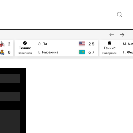
2
2
5
Э. Ли
М. Ан
Теннис
Теннис
0
6
7
Е. Рыбакина
Л. Фе
Завершен
Завершен