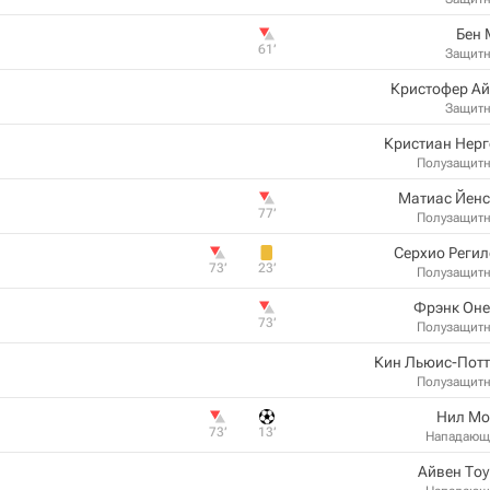
Бен 
61‎’‎
Защит
Кристофер Ай
Защит
Кристиан Нер
Полузащит
Матиас Йенс
77‎’‎
Полузащит
Серхио Реги
73‎’‎
23‎’‎
Полузащит
Фрэнк Оне
73‎’‎
Полузащит
Кин Льюис-Потт
Полузащит
Нил Мо
73‎’‎
13‎’‎
Нападающ
Айвен То