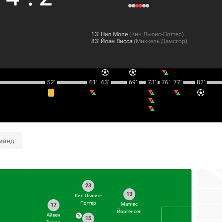
13‎’‎
Нил Мопе
(
Кин Льюис-Поттер
)
83‎’‎
Йоан Висса
(
Миккель Дамсгор
)
52‎’‎
61‎’‎
63‎’‎
69‎’‎
73‎’‎
76‎’‎
77‎’‎
82‎’‎
манд
23
13
Кин Льюис-
Поттер
Матиас
17
Йоргенсен
Айвен
15