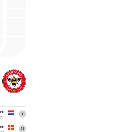
ен
1
арь
ен
13
ник