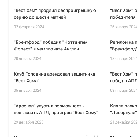
"Вест Хэм" продлил беспроигрышную
"Вест Хэм" 
серию до шести матчей
победителя
02 февраля 2024
26 января 202
"Брентфорд" победил "Ноттингем
Регилон на 
Форест" в чемпионате Англии
"Брентфорд
20 января 2024
18 января 202
Клуб Головина арендовал защитника
"Вест Хэм" 
"Вест Хэма"
побед в АП
05 января 2024
03 января 202
"Арсенал" упустил возможность
Клопп раск
возглавить АПЛ, проиграв "Вест Хэму"
"Ливерпуля"
29 декабря 2023
21 декабря 20