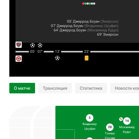
05‎’‎
Джеррод Боуэн
(
Эмерсон
)
07‎’‎
Джеррод Боуэн
(
Владимир Цоуфал
)
64‎’‎
Джеррод Боуэн
(
Мохаммед Кудус
)
69‎’‎
Эмерсон
05‎’‎
07‎’‎
13‎’‎
23‎’‎
О матче
Трансляция
Статистика
Новости ко
5
14
Владимир
28
Мохаммед
Цоуфал
Кудус
Томаш
Соучек