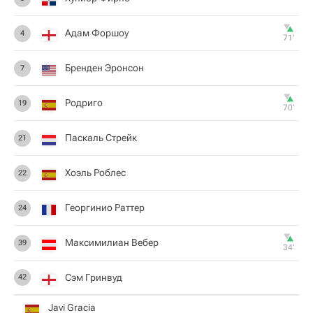
Адам Форшоу
4
71‎’‎
Бренден Эронсон
7
Родриго
19
70‎’‎
Паскаль Стрейк
21
Хоэль Роблес
22
Георгинио Раттер
24
Максимилиан Вебер
39
34‎’‎
Сэм Гринвуд
42
Javi Gracia