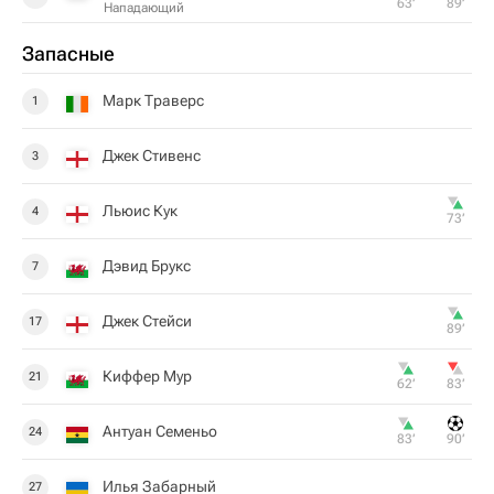
63‎’‎
89‎’‎
Нападающий
Запасные
Марк Траверс
1
Джек Стивенс
3
Льюис Кук
4
73‎’‎
Дэвид Брукс
7
Джек Стейси
17
89‎’‎
Киффер Мур
21
62‎’‎
83‎’‎
Антуан Семеньо
24
83‎’‎
90‎’‎
Илья Забарный
27