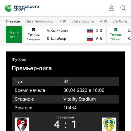
Главное
Лига Чемпионов
РПЛ
Лига Европы
АПЛ
Ла Лига
3
3
А. Калинская
Е
Матч-
Теннис
Теннис
центр
6
6
Д. Шнайдер
К
Завершен
3-й сет
Футбол
Премьер-лига
Тур:
34
Время начала:
30.04.2023 в 16:00
Стадион:
Vitality Stadium
Зрители:
10434
Завершен
4
:
1