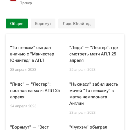
Тренер
Общее
Борнмут
Лидс Юнайтед
"Тоттенхэм" сыграл
"Лидс" — "Лестер": где
вничью с "Манчестер
смотреть матч АПЛ 25
Юнайтед" в АПЛ
апреля
28 апреля 2023
25 апреля 2023
"Лидс" — "Лестер":
"Ньюкасл" забил шесть
прогноз на матч АПЛ 25
мячей "Тоттенхэму" в
апреля
матче чемпионата
Англии
24 апреля 2023
23 апреля 2023
"Борнмут" — "Вест
"Фулхэм" обыграл