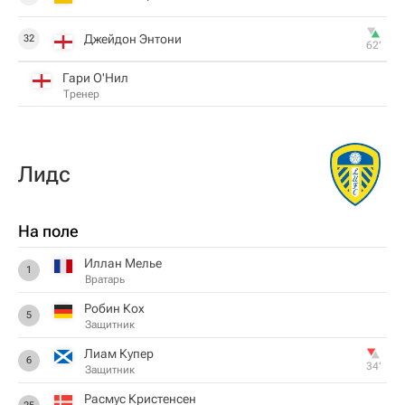
Джейдон Энтони
32
62‎’‎
Гари О'Нил
Тренер
Лидс
На поле
Иллан Мелье
1
Вратарь
Робин Кох
5
Защитник
Лиам Купер
6
34‎’‎
Защитник
Расмус Кристенсен