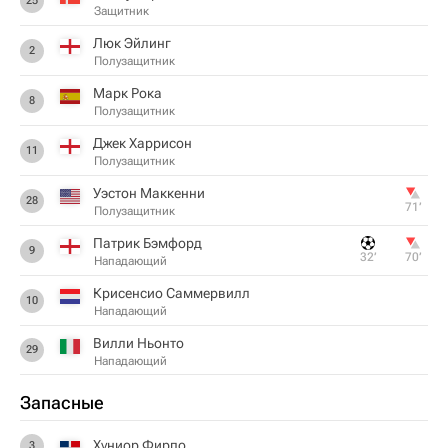
25
Защитник
Люк Эйлинг
2
Полузащитник
Марк Рока
8
Полузащитник
Джек Харрисон
11
Полузащитник
Уэстон Маккенни
28
71‎’‎
Полузащитник
Патрик Бэмфорд
9
32‎’‎
70‎’‎
Нападающий
Крисенсио Саммервилл
10
Нападающий
Вилли Ньонто
29
Нападающий
Запасные
Хуниор Фирпо
3