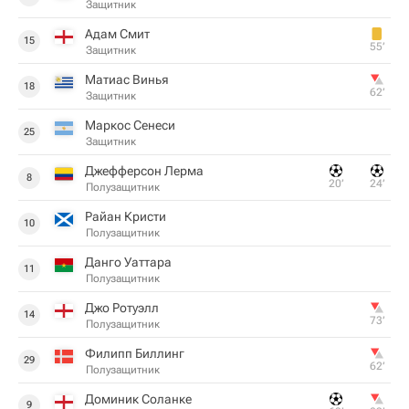
Защитник
Адам Смит
15
55‎’‎
Защитник
Матиас Винья
18
62‎’‎
Защитник
Маркос Сенеси
25
Защитник
Джефферсон Лерма
8
20‎’‎
24‎’‎
Полузащитник
Райан Кристи
10
Полузащитник
Данго Уаттара
11
Полузащитник
Джо Ротуэлл
14
73‎’‎
Полузащитник
Филипп Биллинг
29
62‎’‎
Полузащитник
Доминик Соланке
9