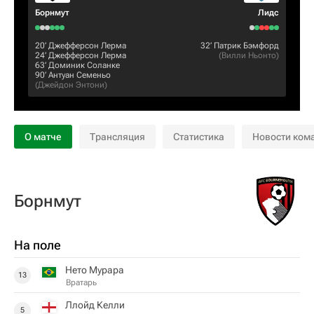
Борнмут
Лидс
20‎’‎
Джефферсон Лерма
32‎’‎
Патрик Бэмфорд
24‎’‎
Джефферсон Лерма
(
Вилли Ньонто
)
63‎’‎
Доминик Соланке
90‎’‎
Антуан Семеньо
(
Джейдон Энтони
)
О матче
Трансляция
Статистика
Новости ком
Борнмут
На поле
Нето Мурара
13
Вратарь
Ллойд Келли
5