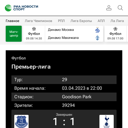
Главное
Лига Чемпионов
РПЛ
Лига Европы
АПЛ
Ла Лига
Динамо Москва
Матч-
Футбол
Футбол
центр
Динамо Махачкала
09.08 14:30
09.08 17:00
Футбол
Премьер-лига
Тур:
29
Время начала:
03.04.2023 в 22:00
Стадион:
Goodison Park
Зрители:
39294
Завершен
1
:
1