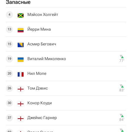
Запасные
Мэйсон Холгейт
4
Йерри Мина
13
Асмир Бегович
15
Виталий Миколенко
19
77‎’‎
Нил Мопе
20
Том Дэвис
26
83‎’‎
Конор Коуди
30
Джеймс Гарнер
37
84‎’‎