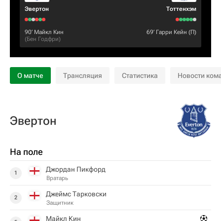
Эвертон
Тоттенхэм
90‎’‎
Майкл Кин
69‎’‎
Гарри Кейн
(П)
(
Бен Годфри
)
О матче
Трансляция
Статистика
Новости ком
Эвертон
На поле
Джордан Пикфорд
1
Вратарь
Джеймс Тарковски
2
Защитник
Майкл Кин