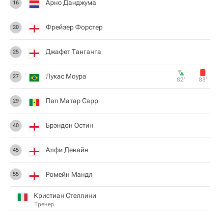
Арно Данджума
16
Фрейзер Форстер
20
Джафет Танганга
25
Лукас Моура
27
82‎’‎
88‎’‎
Пап Матар Сарр
29
Брэндон Остин
40
Алфи Девайн
45
Ромейн Мандл
55
Кристиан Стеллини
Тренер