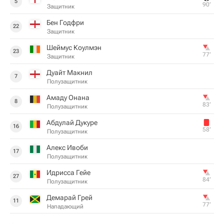
5
90‎’‎
Защитник
Бен Годфри
22
Защитник
Шеймус Коулмэн
23
77‎’‎
Защитник
Дуайт Макнил
7
Полузащитник
Амаду Онана
8
83‎’‎
Полузащитник
Абдулай Дукуре
16
58‎’‎
Полузащитник
Алекс Ивоби
17
Полузащитник
Идрисса Гейе
27
84‎’‎
Полузащитник
Демарай Грей
11
77‎’‎
Нападающий