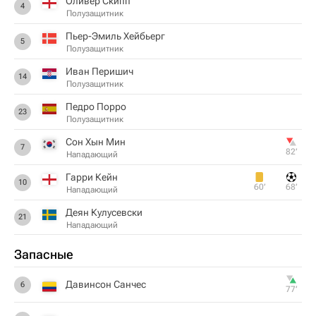
Оливер Скипп
4
Полузащитник
Пьер-Эмиль Хейбьерг
5
Полузащитник
Иван Перишич
14
Полузащитник
Педро Порро
23
Полузащитник
Сон Хын Мин
7
82‎’‎
Нападающий
Гарри Кейн
10
60‎’‎
68‎’‎
Нападающий
Деян Кулусевски
21
Нападающий
Запасные
Давинсон Санчес
6
77‎’‎