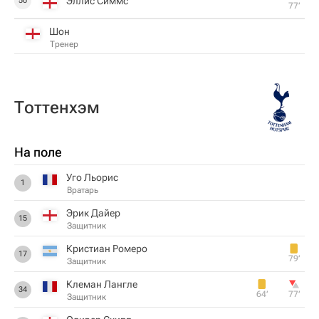
Эллис Симмс
50
77‎’‎
Шон
Тренер
Тоттенхэм
На поле
Уго Льорис
1
Вратарь
Эрик Дайер
15
Защитник
Кристиан Ромеро
17
79‎’‎
Защитник
Клеман Лангле
34
64‎’‎
77‎’‎
Защитник