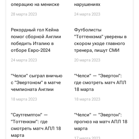
операцию на мениске
нарушениях
28 марта 2023
24 марта 2023
Рекордный гол Кейна
Футболисты
помог сборной Англии
"Тоттенхэма" уверены в
победить Италию в
скором уходе главного
отборе Евро-2024
тренера, пишут СМИ
24 марта 2023
20 марта 2023
"Челси" сыграл вничью
"Челси" — "Эвертон":
с "Эвертоном" в матче
где смотреть матч АПЛ
чемпионата Англии
18 марта
18 марта 2023
18 марта 2023
"Саутгемптон" —
"Челси" — "Эвертон":
"Тоттенхэм": где
прогноз на матч АПЛ 18
смотреть матч АПЛ 18
марта
марта
17 марта 2023