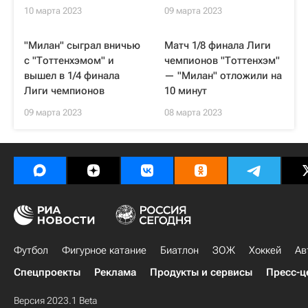
10 марта 2023
09 марта 2023
"Милан" сыграл вничью
Матч 1/8 финала Лиги
с "Тоттенхэмом" и
чемпионов "Тоттенхэм"
вышел в 1/4 финала
— "Милан" отложили на
Лиги чемпионов
10 минут
09 марта 2023
08 марта 2023
Футбол
Фигурное катание
Биатлон
ЗОЖ
Хоккей
Ав
Спецпроекты
Реклама
Продукты и сервисы
Пресс-ц
Версия 2023.1 Beta