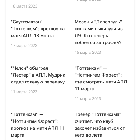
18 марта 2023
"Саутгемптон" —
Месси и "Ливерпуль"
"Тоттенхэм": прогноз на
пинками выкинули из
матч АПЛ 18 марта
ЛЧ. Кто теперь
побьется за трофей?
17 марта 2023
16 марта 2023
"Челси" обыграл
"Тоттенхэм" —
"Лестер" в АПЛ, Мудрик
"Ноттингем Форест":
отдал голевую передачу
где смотреть матч АПЛ
11 марта
11 марта 2023
11 марта 2023
"Тоттенхэм" —
Тренер "Тоттенхэма"
"Ноттингем Форест":
считает, что клуб
прогноз на матч АПЛ 11
захочет избавиться от
марта
него до лета