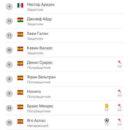
Нестор Араухо
4
Защитник
Джозеф Айду
15
Защитник
Хави Галан
17
Защитник
Кевин Васкес
20
Защитник
Денис Суарес
6
56‎’‎
Полузащитник
Фран Бельтран
8
Полузащитник
Hoлитo
9
46‎’‎
Полузащитник
Браис Мендес
23
50‎’‎
56‎’‎
Полузащитник
Яго Аспас
10
70‎’‎
84‎’‎
Нападающий