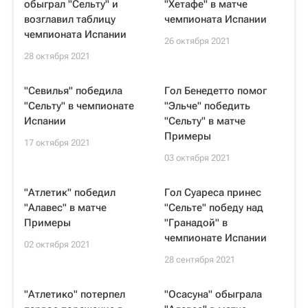
обыграл "Сельту" и
"Хетафе" в матче
возглавил таблицу
чемпионата Испании
чемпионата Испании
26 октября 2021
28 октября 2021
"Севилья" победила
Гол Бенедетто помог
"Сельту" в чемпионате
"Эльче" победить
Испании
"Сельту" в матче
Примеры
17 октября 2021
03 октября 2021
"Атлетик" победил
Гол Суареса принес
"Алавес" в матче
"Сельте" победу над
Примеры
"Гранадой" в
чемпионате Испании
02 октября 2021
28 сентября 2021
"Атлетико" потерпел
"Осасуна" обыграла