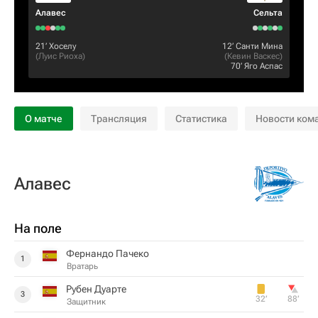
Алавес
Сельта
21‎’‎
Хоселу
12‎’‎
Санти Мина
(
Луис Риоха
)
(
Кевин Васкес
)
70‎’‎
Яго Аспас
О матче
Трансляция
Статистика
Новости ком
Алавес
На поле
Фернандо Пачеко
1
Вратарь
Рубен Дуарте
3
32‎’‎
88‎’‎
Защитник