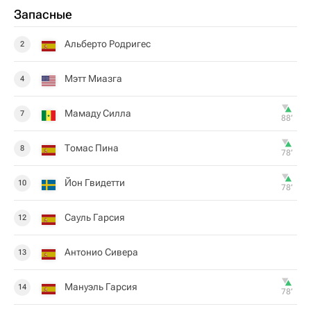
Запасные
Альберто Родригес
2
Мэтт Миазга
4
Мамаду Силла
7
88‎’‎
Томас Пина
8
78‎’‎
Йон Гвидетти
10
78‎’‎
Сауль Гарсия
12
Антонио Сивера
13
Мануэль Гарсия
14
78‎’‎