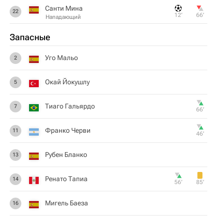
Санти Мина
22
12‎’‎
66‎’‎
Нападающий
Запасные
Уго Мальо
2
Окай Йокушлу
5
Тиаго Гальярдо
7
66‎’‎
Франко Черви
11
46‎’‎
Рубен Бланко
13
Ренато Тапиа
14
56‎’‎
85‎’‎
Мигель Баеза
16