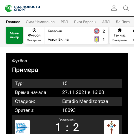
Главное
Лига Чемпионов
РПЛ
Лига Европы
АПЛ
Ла Лига
2
Бавария
Матч-
Футбол
Теннис
центр
1
Астон Вилла
Завершен
Завершен
Футбол
Примера
Тур:
15
Время начала:
27.11.2021 в 16:00
Стадион:
Estadio Mendizorroza
Зрители:
10093
Завершен
1
:
2