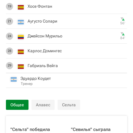
Хосе Фонтан
19
Аугусто Солари
21
56‎’‎
Джейсон Мурильо
24
84‎’‎
Карлос Домингес
28
Габриэль Вейга
29
Эдуардо Коудет
Тренер
Общее
Алавес
Сельта
"Сельта" победила
"Севилья" сыграла