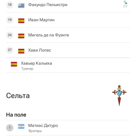
Факундо Пельистри
18
71‎’‎
Иван Мартин
19
Мигель де ла Фуэнте
24
Хави Лопес
27
Хавьер Кальеха
Тренер
Сельта
На поле
Матиас Дитуро
1
Вратарь