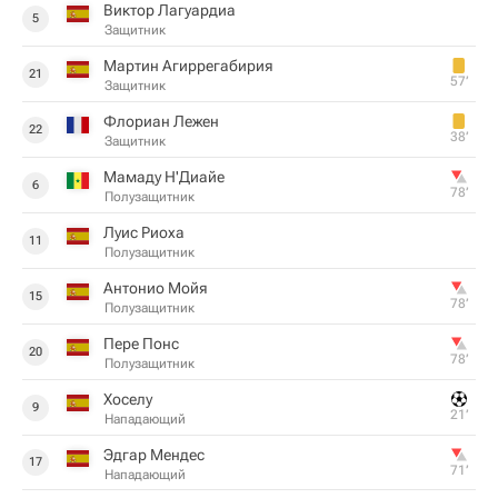
Виктор Лагуардиа
5
Защитник
Мартин Агиррегабирия
21
57‎’‎
Защитник
Флориан Лежен
22
38‎’‎
Защитник
Мамаду Н'Диайе
6
78‎’‎
Полузащитник
Луис Риоха
11
Полузащитник
Антонио Мойя
15
78‎’‎
Полузащитник
Пере Понс
20
78‎’‎
Полузащитник
Хоселу
9
21‎’‎
Нападающий
Эдгар Мендес
17
71‎’‎
Нападающий