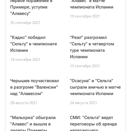
первое поражение в
"Алавес" в матче
Примере, уступив
чемпионата Испании
"Алавесу"
19 сентября 2021
25 сентября 2021
"Кадис" победил
"Реал" разгромил
"Сельту" в чемпионате
"Сельту" в четвертом
Испании
туре чемпионата
Испании
18 сентября 2021
13 сентября 2021
Черышев поучаствовал
"Осасуна" и "Сельта"
в разгроме "Валенсии"
сыграли вничью в матче
над "Алавесом"
чемпионата Испании
28 августа 2021
24 августа 2021
"Мальорка" обыграла
СМИ: "Сельта" ведет
"Алавес" и вышла в
переговоры об аренде
лидеры Примеры
нападающего